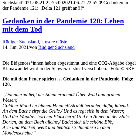
Suchsland
2021-06-21 22:55:09
2021-06-21 22:55:09
Gedanken in
der Pandemie 121: „Delta 121 greift an!!!“
Gedanken in der Pandemie 120: Leben
mit dem Tod
Rüdiger Suchsland
,
Unsere Gäste
14. Juni 2021
/
von
Rüdiger Suchsland
Die Eidgenoss*innen haben abgestimmt und eine CO2-Abgabe abgel
Klimawandel wird in der Schweiz erstmal verschoben. | Foto © SRF
Die mit dem Feuer spielen … Gedanken in der Pandemie, Folge
120.
„Dämmernd liegt der Sommerabend/ Über Wald und grünen
Wiesen;
Goldner Mond im blauen Himmel/ Strahlt herunter, duftig labend.
An dem Bache zirpt die Grille,/ Und es regt sich in dem Wasser,
Und der Wandrer hört ein Plätschern/ Und ein Atmen in der Stille.
Dorten, an dem Bach alleine,/ Badet sich die schöne Elfe;
Arm und Nacken, weiß und lieblich,/ Schimmern in dem
Mondenscheine.“