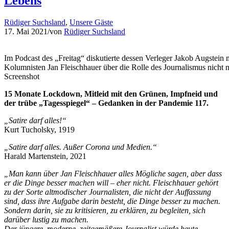
Lebens
Rüdiger Suchsland
,
Unsere Gäste
17. Mai 2021
/
von
Rüdiger Suchsland
Im Podcast des „Freitag“ diskutierte dessen Verleger Jakob Augstein
Kolumnisten Jan Fleischhauer über die Rolle des Journalismus nicht n
Screenshot
15 Monate Lockdown, Mitleid mit den Grünen, Impfneid und
der trübe „Tagesspiegel“ – Gedanken in der Pandemie 117.
„Satire darf alles!“
Kurt Tucholsky, 1919
„Satire darf alles. Außer Corona und Medien.“
Harald Martenstein, 2021
„Man kann über Jan Fleischhauer alles Mögliche sagen, aber dass
er die Dinge besser machen will – eher nicht. Fleischhauer gehört
zu der Sorte altmodischer Journalisten, die nicht der Auffassung
sind, dass ihre Aufgabe darin besteht, die Dinge besser zu machen.
Sondern darin, sie zu kritisieren, zu erklären, zu begleiten, sich
darüber lustig zu machen.
Der jüngere, moderne, zeitgemäßere Journalist würde heute