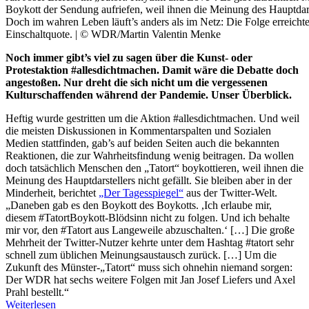
Boykott der Sendung aufriefen, weil ihnen die Meinung des Hauptdarste
Doch im wahren Leben läuft’s anders als im Netz: Die Folge erreicht
Einschaltquote. | © WDR/Martin Valentin Menke
Noch immer gibt’s viel zu sagen über die Kunst- oder
Protestaktion #allesdichtmachen. Damit wäre die Debatte doch
angestoßen. Nur dreht die sich nicht um die vergessenen
Kulturschaffenden während der Pandemie. Unser Überblick.
Heftig wurde gestritten um die Aktion #allesdichtmachen. Und weil
die meisten Diskussionen in Kommentarspalten und Sozialen
Medien stattfinden, gab’s auf beiden Seiten auch die bekannten
Reaktionen, die zur Wahrheitsfindung wenig beitragen. Da wollen
doch tatsächlich Menschen den „Tatort“ boykottieren, weil ihnen die
Meinung des Hauptdarstellers nicht gefällt. Sie bleiben aber in der
Minderheit, berichtet
„Der Tagesspiegel“
aus der Twitter-Welt.
„Daneben gab es den Boykott des Boykotts. ,Ich erlaube mir,
diesem #TatortBoykott-Blödsinn nicht zu folgen. Und ich behalte
mir vor, den #Tatort aus Langeweile abzuschalten.‘ […] Die große
Mehrheit der Twitter-Nutzer kehrte unter dem Hashtag #tatort sehr
schnell zum üblichen Meinungsaustausch zurück. […] Um die
Zukunft des Münster-„Tatort“ muss sich ohnehin niemand sorgen:
Der WDR hat sechs weitere Folgen mit Jan Josef Liefers und Axel
Prahl bestellt.“
Weiterlesen