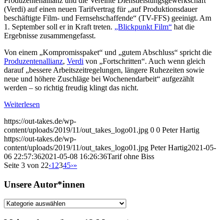
Produzentenallianz und die Vereinte Dienstleistungsgewerkschaft
(Verdi) auf einen neuen Tarifvertrag für „auf Produktionsdauer
beschäftigte Film- und Fernsehschaffende“ (TV-FFS) geeinigt. Am
1. September soll er in Kraft treten.
„Blickpunkt Film“
hat die
Ergebnisse zusammengefasst.
Von einem „Kompromisspaket“ und „gutem Abschluss“ spricht die
Produzentenallianz
,
Verdi
von „Fortschritten“. Auch wenn gleich
darauf „bessere Arbeitszeitregelungen, längere Ruhezeiten sowie
neue und höhere Zuschläge bei Wochenendarbeit“ aufgezählt
werden – so richtig freudig klingt das nicht.
Weiterlesen
https://out-takes.de/wp-
content/uploads/2019/11/out_takes_logo01.jpg
0
0
Peter Hartig
https://out-takes.de/wp-
content/uploads/2019/11/out_takes_logo01.jpg
Peter Hartig
2021-05-
06 22:57:36
2021-05-08 16:26:36
Tarif ohne Biss
Seite 3 von 22
‹
1
2
3
4
5
›
»
Unsere Autor*innen
Unsere
Autor*innen