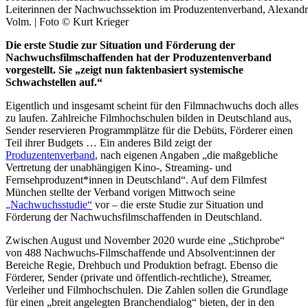
Leiterinnen der Nachwuchssektion im Produzentenverband, Alexandr
Volm. | Foto © Kurt Krieger
Die erste Studie zur Situation und Förderung der
Nachwuchsfilmschaffenden hat der Produzentenverband
vorgestellt. Sie „zeigt nun faktenbasiert systemische
Schwachstellen auf.“
Eigentlich und insgesamt scheint für den Filmnachwuchs doch alles
zu laufen. Zahlreiche Filmhochschulen bilden in Deutschland aus,
Sender reservieren Programmplätze für die Debüts, Förderer einen
Teil ihrer Budgets … Ein anderes Bild zeigt der
Produzentenverband
, nach eigenen Angaben „die maßgebliche
Vertretung der unabhängigen Kino-, Streaming- und
Fernsehproduzent*innen in Deutschland“. Auf dem Filmfest
München stellte der Verband vorigen Mittwoch seine
„Nachwuchsstudie“
vor – die erste Studie zur Situation und
Förderung der Nachwuchsfilmschaffenden in Deutschland.
Zwischen August und November 2020 wurde eine „Stichprobe“
von 488 Nachwuchs-Filmschaffende und Absolvent:innen der
Bereiche Regie, Drehbuch und Produktion befragt. Ebenso die
Förderer, Sender (private und öffentlich-rechtliche), Streamer,
Verleiher und Filmhochschulen. Die Zahlen sollen die Grundlage
für einen „breit angelegten Branchendialog“ bieten, der in den