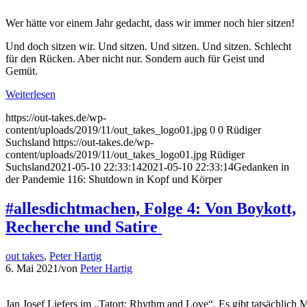
Wer hätte vor einem Jahr gedacht, dass wir immer noch hier sitzen!
Und doch sitzen wir. Und sitzen. Und sitzen. Und sitzen. Schlecht
für den Rücken. Aber nicht nur. Sondern auch für Geist und
Gemüt.
Weiterlesen
https://out-takes.de/wp-
content/uploads/2019/11/out_takes_logo01.jpg
0
0
Rüdiger
Suchsland
https://out-takes.de/wp-
content/uploads/2019/11/out_takes_logo01.jpg
Rüdiger
Suchsland
2021-05-10 22:33:14
2021-05-10 22:33:14
Gedanken in
der Pandemie 116: Shutdown in Kopf und Körper
#allesdichtmachen, Folge 4: Von Boykott,
Recherche und Satire
out takes
,
Peter Hartig
6. Mai 2021
/
von
Peter Hartig
Jan Josef Liefers im „Tatort: Rhythm and Love“. Es gibt tatsächlich