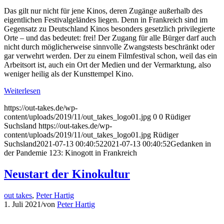
Das gilt nur nicht für jene Kinos, deren Zugänge außerhalb des
eigentlichen Festivalgeländes liegen. Denn in Frankreich sind im
Gegensatz zu Deutschland Kinos besonders gesetzlich privilegierte
Orte – und das bedeutet: frei! Der Zugang für alle Bürger darf auch
nicht durch möglicherweise sinnvolle Zwangstests beschränkt oder
gar verwehrt werden. Der zu einem Filmfestival schon, weil das ein
Arbeitsort ist, auch ein Ort der Medien und der Vermarktung, also
weniger heilig als der Kunsttempel Kino.
Weiterlesen
https://out-takes.de/wp-
content/uploads/2019/11/out_takes_logo01.jpg
0
0
Rüdiger
Suchsland
https://out-takes.de/wp-
content/uploads/2019/11/out_takes_logo01.jpg
Rüdiger
Suchsland
2021-07-13 00:40:52
2021-07-13 00:40:52
Gedanken in
der Pandemie 123: Kinogott in Frankreich
Neustart der Kinokultur
out takes
,
Peter Hartig
1. Juli 2021
/
von
Peter Hartig