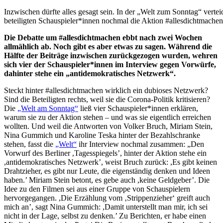
Inzwischen dürfte alles gesagt sein. In der „Welt zum Sonntag“ verteid
beteiligten Schauspieler*innen nochmal die Aktion #allesdichtmachen.
Die Debatte um #allesdichtmachen ebbt nach zwei Wochen
allmählich ab. Noch gibt es aber etwas zu sagen. Während die
Hälfte der Beiträge inzwischen zurückgezogen wurden, wehren
sich vier der Schauspieler*innen im Interview gegen Vorwürfe,
dahinter stehe ein „antidemokratisches Netzwerk“.
Steckt hinter #allesdichtmachen wirklich ein dubioses Netzwerk?
Sind die Beteiligten rechts, weil sie die Corona-Politik kritisieren?
Die
„Welt am Sonntag“
ließ vier Schauspieler*innen erklären,
warum sie zu der Aktion stehen – und was sie eigentlich erreichen
wollten. Und weil die Antworten von Volker Bruch, Miriam Stein,
Nina Gummich und Karoline Teska hinter der Bezahlschranke
stehen, fasst die
„Welt“
ihr Interview nochmal zusammen: „Den
Vorwurf des Berliner ,Tagesspiegels’, hinter der Aktion stehe ein
,antidemokratisches Netzwerk’, weist Bruch zurück: ,Es gibt keinen
Drahtzieher, es gibt nur Leute, die eigenständig denken und Ideen
haben.’ Miriam Stein betont, es gebe auch ,keine Geldgeber’. Die
Idee zu den Filmen sei aus einer Gruppe von Schauspielern
hervorgegangen. ,Die Erzählung vom ‚Strippenzieher‘ greift auch
mich an’, sagt Nina Gummich: ,Damit unterstellt man mir, ich sei
nicht in der Lage, selbst zu denken.’ Zu Berichten, er habe einen