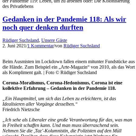
der Pandemie 119: Leben, um zu arbeiten oder: Die Kolonisierung
des Privatlebens
Gedanken in der Pandemie 118: Als wir
noch quer denken durften
Rüdiger Suchsland
,
Unsere Gäste
2. Juni 2021
/
1 Kommentar
/
von
Rüdiger Suchsland
Beim Ausmisten im Lockdown fallen einem mitunter Fundstücke aus d
die Hände. Zum Beispiel ein „Arte-Magazin“ von 2010, als das Wor
als Kompliment galt. | Foto © Rüdiger Suchsland
Corona-Moralismus, Corona-Hedonismus, Corona ist eine
kollektive Erfahrung – Gedanken in der Pandemie 118.
„Ein Hauptmittel, um sich das Leben zu erleichtern, ist das
Idealisieren aller Vorgänge desselben.“
Friedrich Nietzsche
„Ich sehe als Liberaler eine große Verantwortung für das, was man
in Freiheit schaffen kann. Und man muss überraschend sein.
Nehmen Sie die ,Taz’-Kolumnistin, die Polizisten auf den Müll