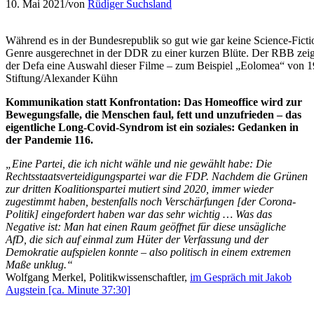
10. Mai 2021
/
von
Rüdiger Suchsland
Während es in der Bundesrepublik so gut wie gar keine Science-Fict
Genre ausgerechnet in der DDR zu einer kurzen Blüte. Der RBB zei
der Defa eine Auswahl dieser Filme – zum Beispiel „Eolomea“ von 1
Stiftung/Alexander Kühn
Kommunikation statt Konfrontation: Das Homeoffice wird zur
Bewegungsfalle, die Menschen faul, fett und unzufrieden – das
eigentliche Long-Covid-Syndrom ist ein soziales: Gedanken in
der Pandemie 116.
„Eine Partei, die ich nicht wähle und nie gewählt habe: Die
Rechtsstaatsverteidigungspartei war die FDP. Nachdem die Grünen
zur dritten Koalitionspartei mutiert sind 2020, immer wieder
zugestimmt haben, bestenfalls noch Verschärfungen [der Corona-
Politik] eingefordert haben war das sehr wichtig … Was das
Negative ist: Man hat einen Raum geöffnet für diese unsägliche
AfD, die sich auf einmal zum Hüter der Verfassung und der
Demokratie aufspielen konnte – also politisch in einem extremen
Maße unklug.“
Wolfgang Merkel, Politikwissenschaftler,
im Gespräch mit Jakob
Augstein [ca. Minute 37:30]