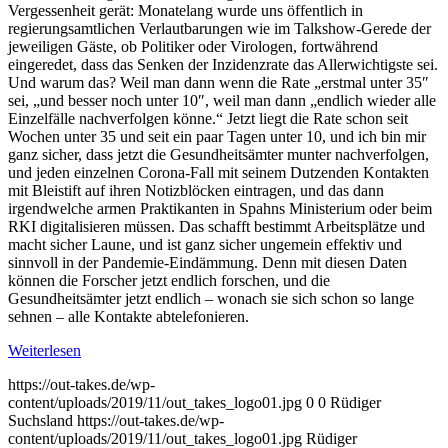
Vergessenheit gerät: Monatelang wurde uns öffentlich in
regierungsamtlichen Verlautbarungen wie im Talkshow-Gerede der
jeweiligen Gäste, ob Politiker oder Virologen, fortwährend
eingeredet, dass das Senken der Inzidenzrate das Allerwichtigste sei.
Und warum das? Weil man dann wenn die Rate „erstmal unter 35″
sei, „und besser noch unter 10″, weil man dann „endlich wieder alle
Einzelfälle nachverfolgen könne.“ Jetzt liegt die Rate schon seit
Wochen unter 35 und seit ein paar Tagen unter 10, und ich bin mir
ganz sicher, dass jetzt die Gesundheitsämter munter nachverfolgen,
und jeden einzelnen Corona-Fall mit seinem Dutzenden Kontakten
mit Bleistift auf ihren Notizblöcken eintragen, und das dann
irgendwelche armen Praktikanten in Spahns Ministerium oder beim
RKI digitalisieren müssen. Das schafft bestimmt Arbeitsplätze und
macht sicher Laune, und ist ganz sicher ungemein effektiv und
sinnvoll in der Pandemie-Eindämmung. Denn mit diesen Daten
können die Forscher jetzt endlich forschen, und die
Gesundheitsämter jetzt endlich – wonach sie sich schon so lange
sehnen – alle Kontakte abtelefonieren.
Weiterlesen
https://out-takes.de/wp-
content/uploads/2019/11/out_takes_logo01.jpg
0
0
Rüdiger
Suchsland
https://out-takes.de/wp-
content/uploads/2019/11/out_takes_logo01.jpg
Rüdiger