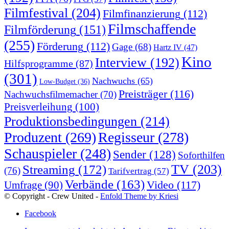
Filmfestival
(204)
Filmfinanzierung
(112)
Filmschaffende
Filmförderung
(151)
(255)
Förderung
(112)
Gage
(68)
Hartz IV
(47)
Kino
Interview
(192)
Hilfsprogramme
(87)
(301)
Nachwuchs
(65)
Low-Budget
(36)
Preisträger
(116)
Nachwuchsfilmemacher
(70)
Preisverleihung
(100)
Produktionsbedingungen
(214)
Produzent
(269)
Regisseur
(278)
Schauspieler
(248)
Sender
(128)
Soforthilfen
TV
(203)
Streaming
(172)
(76)
Tarifvertrag
(57)
Verbände
(163)
Video
(117)
Umfrage
(90)
© Copyright - Crew United -
Enfold Theme by Kriesi
Facebook