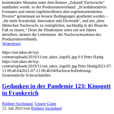
kommenden Monaten unter dem Banner „Zukunft Nachwuchs“
stattfinden werde, so der Produzentenverband. „In kollaborativen
Formaten und einem ergebnisoffenen aber ergebnisorientierten
Prozess“ gemeinsam an bessere Bedingungen gearbeitet werden –
„für mehr Kreativität, Innovation und Diversität“, und um „dem
filmischen Nachwuchs zu ermöglichen, nachhaltig in der Branche
Fuß zu fassen.“ Denn die Hindernisse seien seit seit Jahren
dieselben, meinen die Leiterinnen
der Nachwuchssektion des
Produzentenverbands.
Weiterlesen
https://out-takes.de/wp-
content/uploads/2019/11/out_takes_logo01.jpg
0
0
Peter Hartig
https://out-takes.de/wp-
content/uploads/2019/11/out_takes_logo01.jpg
Peter Hartig
2021-07-
13 00:46:04
2021-07-13 00:46:04
Nachwuchsförderung:
Systematische Schwachstellen
Gedanken in der Pandemie 123: Kinogott
in Frankreich
Rüdiger Suchsland
,
Unsere Gäste
13. Juli 2021
/
von
Rüdiger Suchsland