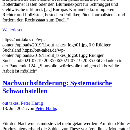
Rotterdamer Hafen oder den Blumenexport für Schmuggel und
Geldwäsche infiltriert. […] Europas Kriminelle korrumpieren
Richter und Polizisten, bestechen Politiker, töten Journalisten – und
fordern den Rechtsstaat zum Duell.“
Weiterlesen
https://out-takes.de/wp-
content/uploads/2019/11/out_takes_logo01.jpg
0
0
Rüdiger
Suchsland
https://out-takes.de/wp-
content/uploads/2019/11/out_takes_logo01.jpg
Rüdiger
Suchsland
2021-07-19 20:35:06
2021-07-19 20:35:06
Gedanken in
der Pandemie 124: „Sinnvolle, würdevolle und gerecht bezahlte
Arbeit ist möglich“
Nachwuchsförderung: Systematische
Schwachstellen
out takes
,
Peter Hartig
13. Juli 2021
/
von
Peter Hartig
Für den Nachwuchs müsste viel mehr getan werden! Auf dem Filmfest
Produzentenverband die Zahlen zur These vor. Von links: Moderator 