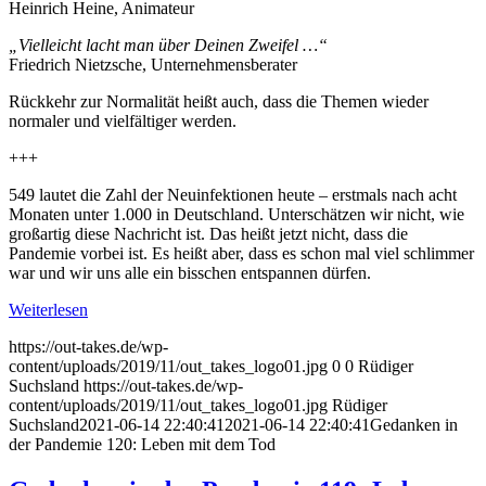
Heinrich Heine, Animateur
„Vielleicht lacht man über Deinen Zweifel …“
Friedrich Nietzsche, Unternehmensberater
Rückkehr zur Normalität heißt auch, dass die Themen wieder
normaler und vielfältiger werden.
+++
549 lautet die Zahl der Neuinfektionen heute – erstmals nach acht
Monaten unter 1.000 in Deutschland. Unterschätzen wir nicht, wie
großartig diese Nachricht ist. Das heißt jetzt nicht, dass die
Pandemie vorbei ist. Es heißt aber, dass es schon mal viel schlimmer
war und wir uns alle ein bisschen entspannen dürfen.
Weiterlesen
https://out-takes.de/wp-
content/uploads/2019/11/out_takes_logo01.jpg
0
0
Rüdiger
Suchsland
https://out-takes.de/wp-
content/uploads/2019/11/out_takes_logo01.jpg
Rüdiger
Suchsland
2021-06-14 22:40:41
2021-06-14 22:40:41
Gedanken in
der Pandemie 120: Leben mit dem Tod