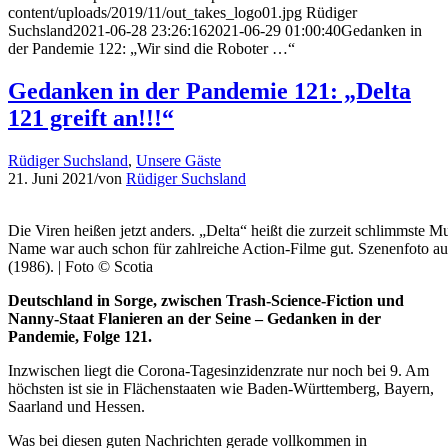
content/uploads/2019/11/out_takes_logo01.jpg
Rüdiger
Suchsland
2021-06-28 23:26:16
2021-06-29 01:00:40
Gedanken in
der Pandemie 122: „Wir sind die Roboter …“
Gedanken in der Pandemie 121: „Delta
121 greift an!!!“
Rüdiger Suchsland
,
Unsere Gäste
21. Juni 2021
/
von
Rüdiger Suchsland
Die Viren heißen jetzt anders. „Delta“ heißt die zurzeit schlimmste M
Name war auch schon für zahlreiche Action-Filme gut. Szenenfoto au
(1986). | Foto © Scotia
Deutschland in Sorge, zwischen Trash-Science-Fiction und
Nanny-Staat Flanieren an der Seine – Gedanken in der
Pandemie, Folge 121.
Inzwischen liegt die Corona-Tagesinzidenzrate nur noch bei 9. Am
höchsten ist sie in Flächenstaaten wie Baden-Württemberg, Bayern,
Saarland und Hessen.
Was bei diesen guten Nachrichten gerade vollkommen in