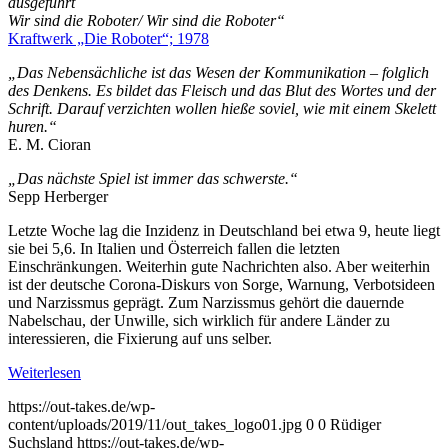
ausgeführt
Wir sind die Roboter/ Wir sind die Roboter“
Kraftwerk „Die Roboter“; 1978
„Das Nebensächliche ist das Wesen der Kommunikation – folglich
des Denkens. Es bildet das Fleisch und das Blut des Wortes und der
Schrift. Darauf verzichten wollen hieße soviel, wie mit einem Skelett
huren.“
E. M. Cioran
„Das nächste Spiel ist immer das schwerste.“
Sepp Herberger
Letzte Woche lag die Inzidenz in Deutschland bei etwa 9, heute liegt
sie bei 5,6. In Italien und Österreich fallen die letzten
Einschränkungen. Weiterhin gute Nachrichten also. Aber weiterhin
ist der deutsche Corona-Diskurs von Sorge, Warnung, Verbotsideen
und Narzissmus geprägt. Zum Narzissmus gehört die dauernde
Nabelschau, der Unwille, sich wirklich für andere Länder zu
interessieren, die Fixierung auf uns selber.
Weiterlesen
https://out-takes.de/wp-
content/uploads/2019/11/out_takes_logo01.jpg
0
0
Rüdiger
Suchsland
https://out-takes.de/wp-