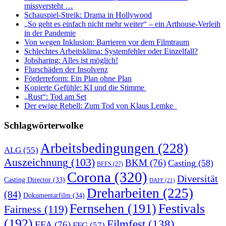
missversteht …
Schauspiel-Streik: Drama in Hollywood
„So geht es einfach nicht mehr weiter“ – ein Arthouse-Verleih
in der Pandemie
Von wegen Inklusion: Barrieren vor dem Filmtraum
Schlechtes Arbeitsklima: Systemfehler oder Einzelfall?
Jobsharing: Alles ist möglich!
Flurschäden der Insolvenz
Förderreform: Ein Plan ohne Plan
Kopierte Gefühle: KI und die Stimme
„Rust“: Tod am Set
Der ewige Rebell: Zum Tod von Klaus Lemke
Schlagwörterwolke
Arbeitsbedingungen
(228)
ALG
(55)
Auszeichnung
(103)
BKM
(76)
Casting
(58)
BFFS
(27)
Corona
(320)
Diversität
Casting Director
(33)
DAFF
(21)
Dreharbeiten
(225)
(84)
Dokumentarfilm
(34)
Fernsehen
(191)
Festivals
Fairness
(119)
(192)
Filmfest
(138)
FFA
(76)
FFG
(57)