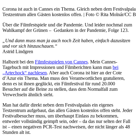
Corona ist auch in Cannes ein Thema. Gleich neben dem Festivalpalais
Testzentrum allen Gästen kostenlos offen. | Foto © Rita Molnár/CC 
Über die Filmfestspiele und die Pandemie. Und leider nochmal zum
Wahlkampf der Grünen –
Gedanken in der Pandemie, Folge 123.
„Und dann muss man ja auch noch Zeit haben, einfach dazusitzen
und vor sich hinzuschauen.“
Astrid Lindgren
Halbzeit bei den
Filmfestspielen von Cannes
. Mein Cannes-
Tagebuch mit Impressionen und Filmberichten kann man
bei
„Artechock“ nachlesen
. Aber auch Corona ist hier an der Cote
d’Azur ein Thema. Man muss den Verantwortlichen gratulieren,
denn es ist ihnen geglückt, ein Filmfestival für rund 20.000
Besucher auf die Beine zu stellen, dass dem Normalfall zum
Verwechseln ähnlich sieht.
Man hat dafür direkt neben dem Festivalpalais ein eigenes
Testzentrum aufgebaut, das allen Gästen kostenlos offen steht. Jeder
Festivalbesucher muss, um überhaupt Einlass zu bekommen,
entweder vollständig geimpft sein, oder – da das nur selten der Fall
ist – einen negativen PCR-Test nachweisen, der nicht länger als 48
Stunden alt ist.