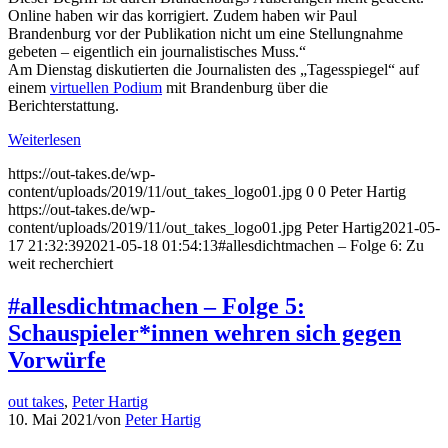
Online haben wir das korrigiert. Zudem haben wir Paul
Brandenburg vor der Publikation nicht um eine Stellungnahme
gebeten – eigentlich ein journalistisches Muss.“
Am Dienstag diskutierten die Journalisten des „Tagesspiegel“ auf
einem
virtuellen Podium
mit Brandenburg über die
Berichterstattung.
Weiterlesen
https://out-takes.de/wp-
content/uploads/2019/11/out_takes_logo01.jpg
0
0
Peter Hartig
https://out-takes.de/wp-
content/uploads/2019/11/out_takes_logo01.jpg
Peter Hartig
2021-05-
17 21:32:39
2021-05-18 01:54:13
#allesdichtmachen – Folge 6: Zu
weit recherchiert
#allesdichtmachen – Folge 5:
Schauspieler*innen wehren sich gegen
Vorwürfe
out takes
,
Peter Hartig
10. Mai 2021
/
von
Peter Hartig