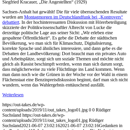
Siegfried Kracauer, „Die Angestellten“ (1929)
Sachsen-Anhalt hat gewählt! Die für viele überraschenden Resultate
wurden am
Montagmorgen im Deutschlandfunk bei „Kontrovers“
debattiert
. In der hochinteressanten Diskussion mit Hörerbeteiligung
skizzierte der Politikwissenschaftler Albrecht von Lucke die
derzeitige politische Lage aus seiner Sicht: „Wir erleben eine
gespaltene Öffentlichkeit“. Es gebe die Debatte der städtischen
Bevölkerung, wo man sich für Klimaschutz, Digitalisierung,
korrekte Sprache und ähnliches interessiere, und dann gebe es die
Debatten der Landbevölkerung: Dort braucht man ein privates Auto
und Arbeitsplätze, sorgt sich um soziale Themen und möchte nicht
gleich als Rassist beschimpft werden, wenn man sich darum sorgt,
dass möglicherweise zu viele Flüchtlinge ins Land kommen. Wenn
man dann noch wie die Grünen in der Woche vor der Wahl in einem
Flächenstaat eine Benzinpreisdiskussion beginnt, darf man sich nicht
wundern, wenn das Wahlergebnis enttäuschend ausfällt.
Weiterlesen
https://out-takes.de/wp-
content/uploads/2019/11/out_takes_logo01.jpg
0
0
Rüdiger
Suchsland
https://out-takes.de/wp-
content/uploads/2019/11/out_takes_logo01.jpg
Rüdiger
Suchsland
2021-06-07 23:02:16
2021-06-07 23:02:16
Gedanken in