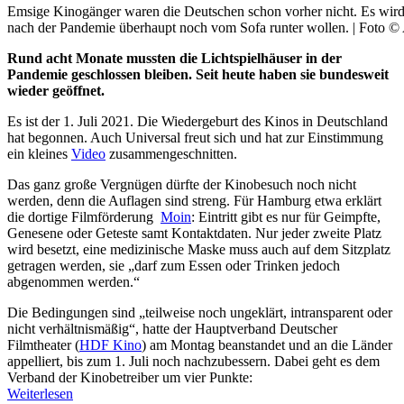
Emsige Kinogänger waren die Deutschen schon vorher nicht. Es wird
nach der Pandemie überhaupt noch vom Sofa runter wollen. | Foto ©
Rund acht Monate mussten die Lichtspielhäuser in der
Pandemie geschlossen bleiben. Seit heute haben sie bundesweit
wieder geöffnet.
Es ist der 1. Juli 2021. Die Wiedergeburt des Kinos in Deutschland
hat begonnen. Auch Universal freut sich und hat zur Einstimmung
ein kleines
Video
zusammengeschnitten.
Das ganz große Vergnügen dürfte der Kinobesuch noch nicht
werden, denn die Auflagen sind streng. Für Hamburg etwa erklärt
die dortige Filmförderung
Moin
: Eintritt gibt es nur für Geimpfte,
Genesene oder Geteste samt Kontaktdaten. Nur jeder zweite Platz
wird besetzt, eine medizinische Maske muss auch auf dem Sitzplatz
getragen werden, sie „darf zum Essen oder Trinken jedoch
abgenommen werden.“
Die Bedingungen sind „teilweise noch ungeklärt, intransparent oder
nicht verhältnismäßig“, hatte der Hauptverband Deutscher
Filmtheater (
HDF Kino
) am Montag beanstandet und an die Länder
appelliert, bis zum 1. Juli noch nachzubessern. Dabei geht es dem
Verband der Kinobetreiber um vier Punkte:
Weiterlesen