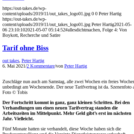
https://out-takes.de/wp-
content/uploads/2019/11/out_takes_logo01.jpg
0
0
Peter Hartig
https://out-takes.de/wp-
content/uploads/2019/11/out_takes_logo01.jpg
Peter Hartig
2021-05-
06 23:10:10
2021-05-07 05:14:52
#allesdichtmachen, Folge 4: Von
Boykott, Recherche und Satire
Tarif ohne Biss
out takes
,
Peter Hartig
6. Mai 2021
/
2 Kommentare
/
von
Peter Hartig
Zuschläge nun auch am Samstag, alle zwei Wochen ein freies Wochen
unbedingt am Wochenende. Der neue Tarifvertrag ist da. Szenenfoto 
Foto © Tobis
Der Fortschritt kommt in ganz, ganz kleinen Schritten. Bei den
Verhandlungen um einen neuen Tarifvertrag standen die
Arbeitszeiten im Mittelpunkt. Mehr Geld gibt’s erst im nächsten
Jahr. Vielleicht.
Fünf Monate hatten sie verhandelt, diese Woche haben sich die