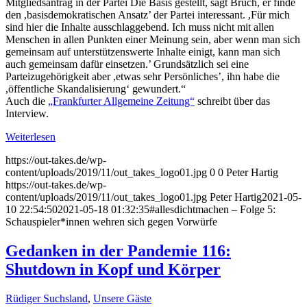
Mitgliedsantrag in der Partei Die Basis gestellt, sagt Bruch, er finde
den ,basisdemokratischen Ansatz’ der Partei interessant. ,Für mich
sind hier die Inhalte ausschlaggebend. Ich muss nicht mit allen
Menschen in allen Punkten einer Meinung sein, aber wenn man sich
gemeinsam auf unterstützenswerte Inhalte einigt, kann man sich
auch gemeinsam dafür einsetzen.’ Grundsätzlich sei eine
Parteizugehörigkeit aber ,etwas sehr Persönliches’, ihn habe die
,öffentliche Skandalisierung‘ gewundert.“
Auch die
„Frankfurter Allgemeine Zeitung“
schreibt über das
Interview.
Weiterlesen
https://out-takes.de/wp-
content/uploads/2019/11/out_takes_logo01.jpg
0
0
Peter Hartig
https://out-takes.de/wp-
content/uploads/2019/11/out_takes_logo01.jpg
Peter Hartig
2021-05-
10 22:54:50
2021-05-18 01:32:35
#allesdichtmachen – Folge 5:
Schauspieler*innen wehren sich gegen Vorwürfe
Gedanken in der Pandemie 116:
Shutdown in Kopf und Körper
Rüdiger Suchsland
,
Unsere Gäste