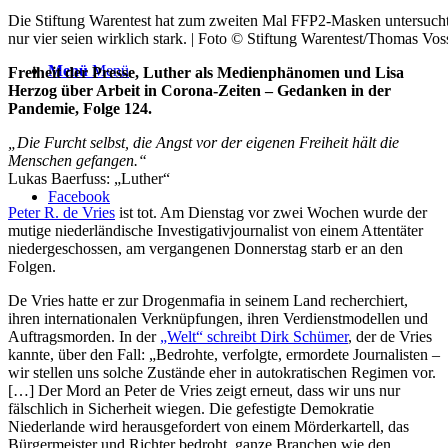
Die Stiftung Warentest hat zum zweiten Mal FFP2-Masken untersucht.
nur vier seien wirklich stark. | Foto © Stiftung Warentest/Thomas Vo
Menü
Menü
Freiheit der Presse, Luther als Medienphänomen und Lisa
Herzog über Arbeit in Corona-Zeiten – Gedanken in der
Pandemie, Folge 124.
„Die Furcht selbst, die Angst vor der eigenen Freiheit hält die
Menschen gefangen.“
Lukas Baerfuss: „Luther“
Facebook
Peter R. de Vries
ist tot. Am Dienstag vor zwei Wochen wurde der
mutige niederländische Investigativjournalist von einem Attentäter
niedergeschossen, am vergangenen Donnerstag starb er an den
Folgen.
De Vries hatte er zur Drogenmafia in seinem Land recherchiert,
ihren internationalen Verknüpfungen, ihren Verdienstmodellen und
Auftragsmorden. In der
„Welt“ schreibt Dirk Schümer
, der de Vries
kannte, über den Fall: „Bedrohte, verfolgte, ermordete Journalisten –
wir stellen uns solche Zustände eher in autokratischen Regimen vor.
[…] Der Mord an Peter de Vries zeigt erneut, dass wir uns nur
fälschlich in Sicherheit wiegen. Die gefestigte Demokratie
Niederlande wird herausgefordert von einem Mörderkartell, das
Bürgermeister und Richter bedroht, ganze Branchen wie den