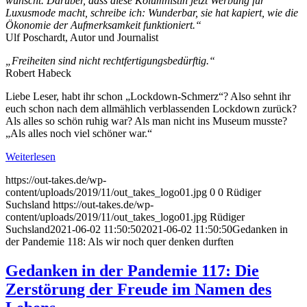
wünscht. Darüber, dass diese Kolumnistin jetzt Werbung für
Luxusmode macht, schreibe ich: Wunderbar, sie hat kapiert, wie die
Ökonomie der Aufmerksamkeit funktioniert.“
Ulf Poschardt, Autor und Journalist
„Freiheiten sind nicht rechtfertigungsbedürftig.“
Robert Habeck
Liebe Leser, habt ihr schon „Lockdown-Schmerz“? Also sehnt ihr
euch schon nach dem allmählich verblassenden Lockdown zurück?
Als alles so schön ruhig war? Als man nicht ins Museum musste?
„Als alles noch viel schöner war.“
Weiterlesen
https://out-takes.de/wp-
content/uploads/2019/11/out_takes_logo01.jpg
0
0
Rüdiger
Suchsland
https://out-takes.de/wp-
content/uploads/2019/11/out_takes_logo01.jpg
Rüdiger
Suchsland
2021-06-02 11:50:50
2021-06-02 11:50:50
Gedanken in
der Pandemie 118: Als wir noch quer denken durften
Gedanken in der Pandemie 117: Die
Zerstörung der Freude im Namen des