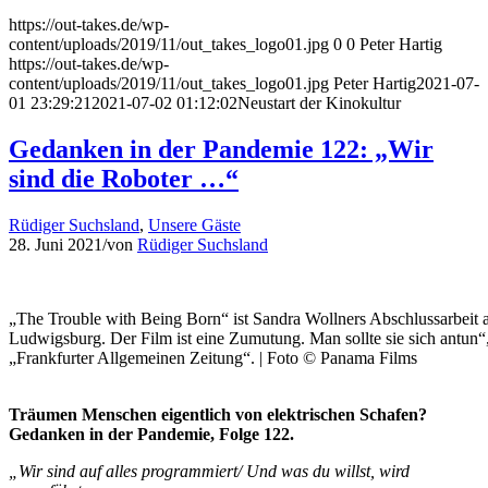
https://out-takes.de/wp-
content/uploads/2019/11/out_takes_logo01.jpg
0
0
Peter Hartig
https://out-takes.de/wp-
content/uploads/2019/11/out_takes_logo01.jpg
Peter Hartig
2021-07-
01 23:29:21
2021-07-02 01:12:02
Neustart der Kinokultur
Gedanken in der Pandemie 122: „Wir
sind die Roboter …“
Rüdiger Suchsland
,
Unsere Gäste
28. Juni 2021
/
von
Rüdiger Suchsland
„The Trouble with Being Born“ ist Sandra Wollners Abschlussarbeit
Ludwigsburg. Der Film ist eine Zumutung. Man sollte sie sich antun“,
„Frankfurter Allgemeinen Zeitung“. | Foto © Panama Films
Träumen Menschen eigentlich von elektrischen Schafen?
Gedanken in der Pandemie, Folge 122.
„Wir sind auf alles programmiert/ Und was du willst, wird