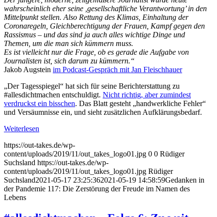
wahrscheinlich eher seine ,gesellschaftliche Verantwortung’ in den
Mittelpunkt stellen. Also Rettung des Klimas, Einhaltung der
Coronaregeln, Gleichberechtigung der Frauen, Kampf gegen den
Rassismus – und das sind ja auch alles wichtige Dinge und
Themen, um die man sich kümmern muss.
Es ist vielleicht nur die Frage, ob es gerade die Aufgabe von
Journalisten ist, sich darum zu kümmern.“
Jakob Augstein
im Podcast-Gespräch mit Jan Fleischhauer
„Der Tagesspiegel“ hat sich für seine Berichterstattung zu
#allesdichtmachen entschuldigt.
Nicht richtig, aber zumindest
verdruckst ein bisschen
. Das Blatt gesteht „handwerkliche Fehler“
und Versäumnisse ein, und sieht zusätzlichen Aufklärungsbedarf.
Weiterlesen
https://out-takes.de/wp-
content/uploads/2019/11/out_takes_logo01.jpg
0
0
Rüdiger
Suchsland
https://out-takes.de/wp-
content/uploads/2019/11/out_takes_logo01.jpg
Rüdiger
Suchsland
2021-05-17 23:25:36
2021-05-19 14:58:59
Gedanken in
der Pandemie 117: Die Zerstörung der Freude im Namen des
Lebens