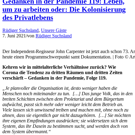
Gedanken in der Pandemie 119: Leben,
um zu arbeiten oder: Die Kolonisierung
des Privatlebens
Rüdiger Suchsland
,
Unsere Gäste
7. Juni 2021
/
von
Rüdiger Suchsland
Der Independent-Regisseur John Carpenter ist jetzt auch schon 73. A
heute einen Programmschwerpunkt samt Dokumentation. | Foto © Ar
Kehren wir in mittelalterliche Verhältnisse zurück? Wie
Corona die Tendenz zu dritten Räumen und dritten Zeiten
verschärft – Gedanken in der Pandemie, Folge 119.
„Je planvoller die Organisation ist, desto weniger haben die
Menschen noch miteinander zu tun.
[…] Das junge Volk, das in den
breiten Schichten zwischen dem Proletariat und dem Bürgertum
aufwächst, passt sich mehr oder weniger leicht dem Betrieb an.
Viele lassen sich unwissend treiben und machen mit, ohne noch zu
ahnen, dass sie eigentlich gar nicht dazugehören.
[…] Sie möchten
ihre eigenen Empfindungen ausdrücken; sie widersetzen sich dem
System, das ihr Dasein zu bestimmen sucht, und werden doch von
dem System übermannt.“