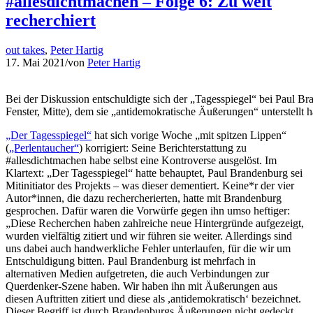
#allesdichtmachen – Folge 6: Zu weit
recherchiert
out takes
,
Peter Hartig
17. Mai 2021
/
von
Peter Hartig
Bei der Diskussion entschuldigte sich der „Tagesspiegel“ bei Paul B
Fenster, Mitte), dem sie „antidemokratische Äußerungen“ unterstellt ha
„Der Tagesspiegel“
hat sich vorige Woche „mit spitzen Lippen“
(
„Perlentaucher“
) korrigiert: Seine Berichterstattung zu
#allesdichtmachen habe selbst eine Kontroverse ausgelöst. Im
Klartext: „Der Tagesspiegel“ hatte behauptet, Paul Brandenburg sei
Mitinitiator des Projekts – was dieser dementiert. Keine*r der vier
Autor*innen, die dazu rechercherierten, hatte mit Brandenburg
gesprochen. Dafür waren die Vorwürfe gegen ihn umso heftiger:
„Diese Recherchen haben zahlreiche neue Hintergründe aufgezeigt,
wurden vielfältig zitiert und wir führen sie weiter. Allerdings sind
uns dabei auch handwerkliche Fehler unterlaufen, für die wir um
Entschuldigung bitten. Paul Brandenburg ist mehrfach in
alternativen Medien aufgetreten, die auch Verbindungen zur
Querdenker-Szene haben. Wir haben ihn mit Äußerungen aus
diesen Auftritten zitiert und diese als ,antidemokratisch‘ bezeichnet.
Dieser Begriff ist durch Brandenburgs Äußerungen nicht gedeckt.