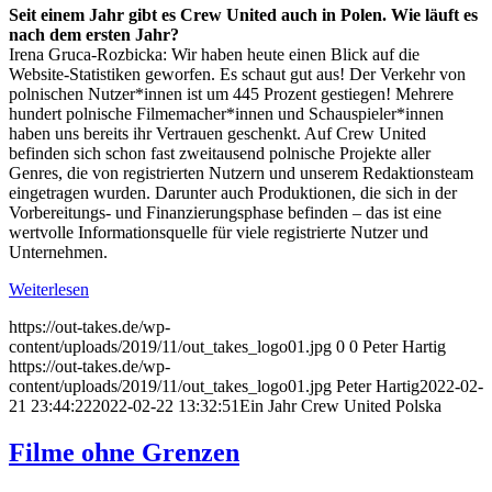
Seit einem Jahr gibt es Crew United auch in Polen. Wie läuft es
nach dem ersten Jahr?
Irena Gruca-Rozbicka: Wir haben heute einen Blick auf die
Website-Statistiken geworfen. Es schaut gut aus! Der Verkehr von
polnischen Nutzer*innen ist um 445 Prozent gestiegen! Mehrere
hundert polnische Filmemacher*innen und Schauspieler*innen
haben uns bereits ihr Vertrauen geschenkt. Auf Crew United
befinden sich schon fast zweitausend polnische Projekte aller
Genres, die von registrierten Nutzern und unserem Redaktionsteam
eingetragen wurden. Darunter auch Produktionen, die sich in der
Vorbereitungs- und Finanzierungsphase befinden – das ist eine
wertvolle Informationsquelle für viele registrierte Nutzer und
Unternehmen.
Weiterlesen
https://out-takes.de/wp-
content/uploads/2019/11/out_takes_logo01.jpg
0
0
Peter Hartig
https://out-takes.de/wp-
content/uploads/2019/11/out_takes_logo01.jpg
Peter Hartig
2022-02-
21 23:44:22
2022-02-22 13:32:51
Ein Jahr Crew United Polska
Filme ohne Grenzen