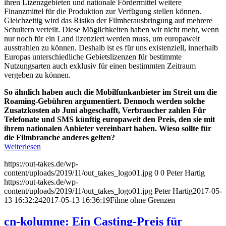
ihren Lizenzgebieten und nationale Fördermittel weitere
Finanzmittel für die Produktion zur Verfügung stellen können.
Gleichzeitig wird das Risiko der Filmherausbringung auf mehrere
Schultern verteilt. Diese Möglichkeiten haben wir nicht mehr, wenn
nur noch für ein Land lizenziert werden muss, um europaweit
ausstrahlen zu können. Deshalb ist es für uns existenziell, innerhalb
Europas unterschiedliche Gebietslizenzen für bestimmte
Nutzungsarten auch exklusiv für einen bestimmten Zeitraum
vergeben zu können.
So ähnlich haben auch die Mobilfunkanbieter im Streit um die
Roaming-Gebühren argumentiert. Dennoch werden solche
Zusatzkosten ab Juni abgeschafft, Verbraucher zahlen Für
Telefonate und SMS künftig europaweit den Preis, den sie mit
ihrem nationalen Anbieter vereinbart haben. Wieso sollte für
die Filmbranche anderes gelten?
Weiterlesen
https://out-takes.de/wp-
content/uploads/2019/11/out_takes_logo01.jpg
0
0
Peter Hartig
https://out-takes.de/wp-
content/uploads/2019/11/out_takes_logo01.jpg
Peter Hartig
2017-05-
13 16:32:24
2017-05-13 16:36:19
Filme ohne Grenzen
cn-kolumne: Ein Casting-Preis für