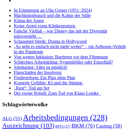
In Erinnerung an Ulla Geiger (1951–2024)
Machtmissbrauch und die Kultur der Stille
Klima der Angst
Keine Angst vorm Klinkenputzen
Falsche Vielfalt – wie Disney das mit der Diversität
missversteht …
Schauspiel-Streik: Drama in Hollywood
„So geht es einfach nicht mehr weiter“ – ein Arthouse-Verleih
in der Pandemie
Von wegen Inklusion: Barrieren vor dem Filmtraum
Schlechtes Arbeitsklima: Systemfehler oder Einzelfall?
Jobsharing: Alles ist möglich!
Flurschäden der Insolvenz
Förderreform: Ein Plan ohne Plan
Kopierte Gefühle: KI und die Stimme
„Rust“: Tod am Set
Der ewige Rebell: Zum Tod von Klaus Lemke
Schlagwörterwolke
Arbeitsbedingungen
(228)
ALG
(55)
Auszeichnung
(103)
BKM
(76)
Casting
(58)
BFFS
(27)