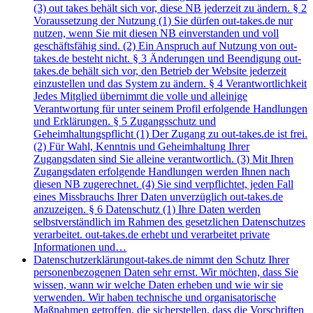
(3) out takes behält sich vor, diese NB jederzeit zu ändern. § 2
Voraussetzung der Nutzung (1) Sie dürfen out-takes.de nur
nutzen, wenn Sie mit diesen NB einverstanden und voll
geschäftsfähig sind. (2) Ein Anspruch auf Nutzung von out-
takes.de besteht nicht. § 3 Änderungen und Beendigung out-
takes.de behält sich vor, den Betrieb der Website jederzeit
einzustellen und das System zu ändern. § 4 Verantwortlichkeit
Jedes Mitglied übernimmt die volle und alleinige
Verantwortung für unter seinem Profil erfolgende Handlungen
und Erklärungen. § 5 Zugangsschutz und
Geheimhaltungspflicht (1) Der Zugang zu out-takes.de ist frei.
(2) Für Wahl, Kenntnis und Geheimhaltung Ihrer
Zugangsdaten sind Sie alleine verantwortlich. (3) Mit Ihren
Zugangsdaten erfolgende Handlungen werden Ihnen nach
diesen NB zugerechnet. (4) Sie sind verpflichtet, jeden Fall
eines Missbrauchs Ihrer Daten unverzüglich out-takes.de
anzuzeigen. § 6 Datenschutz (1) Ihre Daten werden
selbstverständlich im Rahmen des gesetzlichen Datenschutzes
verarbeitet. out-takes.de erhebt und verarbeitet private
Informationen und…
Datenschutzerklärung
out-takes.de nimmt den Schutz Ihrer
personenbezogenen Daten sehr ernst. Wir möchten, dass Sie
wissen, wann wir welche Daten erheben und wie wir sie
verwenden. Wir haben technische und organisatorische
Maßnahmen getroffen, die sicherstellen, dass die Vorschriften