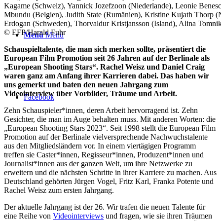
Kagame (Schweiz), Yannick Jozefzoon (Niederlande), Leonie Benesc
Mbundu (Belgien), Judith State (Rumänien), Kristine Kujath Thorp
Erdogan (Schweden), Thorvaldur Kristjansson (Island), Alina Tomnik
© EFP/Harald Fuhr
Menü
Menü
Schauspieltalente, die man sich merken sollte, präsentiert die
European Film Promotion seit 26 Jahren auf der Berlinale als
„European Shooting Stars“. Rachel Weisz und Daniel Craig
waren ganz am Anfang ihrer Karrieren dabei. Das haben wir
uns gemerkt und baten den neuen Jahrgang zum
Videointerview über Vorbilder, Träume und Arbeit.
Facebook
Zehn Schauspieler*innen, deren Arbeit hervorragend ist. Zehn
Gesichter, die man im Auge behalten muss. Mit anderen Worten: die
„European Shooting Stars 2023“. Seit 1998 stellt die European Film
Promotion auf der Berlinale vielversprechende Nachwuchstalente
aus den Mitgliedsländern vor. In einem viertägigen Programm
treffen sie Caster*innen, Regisseur*innen, Produzent*innen und
Journalist*innen aus der ganzen Welt, um ihre Netzwerke zu
erweitern und die nächsten Schritte in ihrer Karriere zu machen. Aus
Deutschland gehörten Jürgen Vogel, Fritz Karl, Franka Potente und
Rachel Weisz zum ersten Jahrgang.
Der aktuelle Jahrgang ist der 26. Wir trafen die neuen Talente für
eine Reihe von
Videointerviews
und fragen, wie sie ihren Träumen