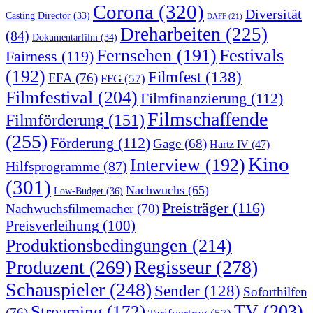
Corona
(320)
Diversität
Casting Director
(33)
DAFF
(21)
Dreharbeiten
(225)
(84)
Dokumentarfilm
(34)
Fernsehen
(191)
Festivals
Fairness
(119)
(192)
Filmfest
(138)
FFA
(76)
FFG
(57)
Filmfestival
(204)
Filmfinanzierung
(112)
Filmschaffende
Filmförderung
(151)
(255)
Förderung
(112)
Gage
(68)
Hartz IV
(47)
Kino
Interview
(192)
Hilfsprogramme
(87)
(301)
Nachwuchs
(65)
Low-Budget
(36)
Preisträger
(116)
Nachwuchsfilmemacher
(70)
Preisverleihung
(100)
Produktionsbedingungen
(214)
Produzent
(269)
Regisseur
(278)
Schauspieler
(248)
Sender
(128)
Soforthilfen
TV
(203)
Streaming
(172)
(76)