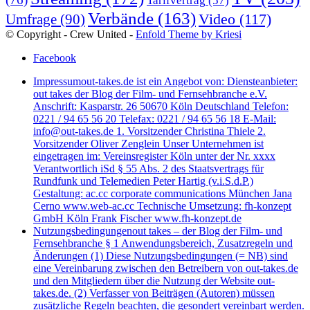
Tarifvertrag
(57)
Verbände
(163)
Video
(117)
Umfrage
(90)
© Copyright - Crew United -
Enfold Theme by Kriesi
Facebook
Impressum
out-takes.de ist ein Angebot von: Diensteanbieter:
out takes der Blog der Film- und Fernsehbranche e.V.
Anschrift: Kasparstr. 26 50670 Köln Deutschland Telefon:
0221 / 94 65 56 20 Telefax: 0221 / 94 65 56 18 E-Mail:
info@out-takes.de 1. Vorsitzender Christina Thiele 2.
Vorsitzender Oliver Zenglein Unser Unternehmen ist
eingetragen im: Vereinsregister Köln unter der Nr. xxxx
Verantwortlich iSd § 55 Abs. 2 des Staatsvertrags für
Rundfunk und Telemedien Peter Hartig (v.i.S.d.P.)
Gestaltung: ac.cc corporate communications München Jana
Cerno www.web-ac.cc Technische Umsetzung: fh-konzept
GmbH Köln Frank Fischer www.fh-konzept.de
Nutzungsbedingungen
out takes – der Blog der Film- und
Fernsehbranche § 1 Anwendungsbereich, Zusatzregeln und
Änderungen (1) Diese Nutzungsbedingungen (= NB) sind
eine Vereinbarung zwischen den Betreibern von out-takes.de
und den Mitgliedern über die Nutzung der Website out-
takes.de. (2) Verfasser von Beiträgen (Autoren) müssen
zusätzliche Regeln beachten, die gesondert vereinbart werden.