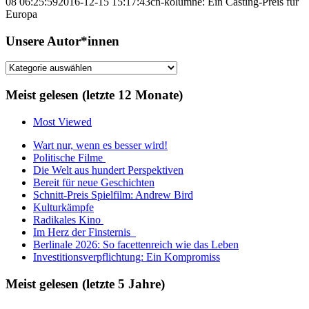
08 06:25:59
2016-12-15 15:17:43
cn-kolumne: Ein Casting-Preis für
Europa
Unsere Autor*innen
Unsere
Autor*innen
Meist gelesen (letzte 12 Monate)
Most Viewed
Wart nur, wenn es besser wird!
Politische Filme
Die Welt aus hundert Perspektiven
Bereit für neue Geschichten
Schnitt-Preis Spielfilm: Andrew Bird
Kulturkämpfe
Radikales Kino
Im Herz der Finsternis
Berlinale 2026: So facettenreich wie das Leben
Investitionsverpflichtung: Ein Kompromiss
Meist gelesen (letzte 5 Jahre)