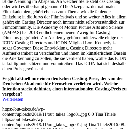
ist die Nennung im Abspann. An welcher Stelle steht das Casting
oder wird es überhaupt genannt? Die Akzeptanz der nationalen
Filmakademien gehört ebenso zum Thema wie die fehlende
Einladung in die Jurys der Filmfestivals und so weiter. Alles in allem
gehört ein Casting Director noch immer nicht selbstverständlich zur
Filmcommunity. Die Academy of Motion Picture Arts and Science
(AMPAS) hat 2013 endlich einen neuen Zweig für Casting
Directors gegründet. Zur Academy gehören mittlerweile einige der
ICDN Casting Directors und ICDN Mitglied Lora Kennedy ist
sogar Governor. Diese Entwicklung, Casting Directors mehr
Aufmerksamkeit zu verschaffen und ihnen im künstlerischen Dasein
die Anerkennung zu zollen, die sie verdient haben, wollte das ICDN
tatkräftig unterstützen und vorantreiben. Das ICDN hat sich deshalb
einen Preis gewünscht.
Es gibt aktuell nur einen deutschen Casting-Preis, der von der
Deutschen Akademie für Fernsehen verliehen wird. Welche
Intention steckt dahinter, einen internationalen Casting-Preis zu
vergeben?
Weiterlesen
https://out-takes.de/wp-
content/uploads/2019/11/out_takes_logo01.jpg
0
0
Tina Thiele
https://out-takes.de/wp-
content/uploads/2019/11/out_takes_logo01.jpg
Tina Thiele
2016-08-