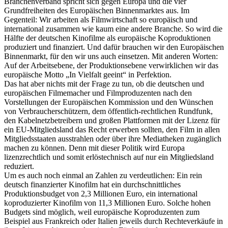
Branchenverband spricht sich gegen Europa und die vier
Grundfreiheiten des Europäischen Binnenmarktes aus. Im
Gegenteil: Wir arbeiten als Filmwirtschaft so europäisch und
international zusammen wie kaum eine andere Branche. So wird die
Hälfte der deutschen Kinofilme als europäische Koproduktionen
produziert und finanziert. Und dafür brauchen wir den Europäischen
Binnenmarkt, für den wir uns auch einsetzen. Mit anderen Worten:
Auf der Arbeitsebene, der Produktionsebene verwirklichen wir das
europäische Motto „In Vielfalt geeint“ in Perfektion.
Das hat aber nichts mit der Frage zu tun, ob die deutschen und
europäischen Filmemacher und Filmproduzenten nach den
Vorstellungen der Europäischen Kommission und den Wünschen
von Verbraucherschützern, dem öffentlich-rechtlichen Rundfunk,
den Kabelnetzbetreibern und großen Plattformen mit der Lizenz für
ein EU-Mitgliedsland das Recht erwerben sollten, den Film in allen
Mitgliedsstaaten ausstrahlen oder über ihre Mediatheken zugänglich
machen zu können. Denn mit dieser Politik wird Europa
lizenzrechtlich und somit erlöstechnisch auf nur ein Mitgliedsland
reduziert.
Um es auch noch einmal an Zahlen zu verdeutlichen: Ein rein
deutsch finanzierter Kinofilm hat ein durchschnittliches
Produktionsbudget von 2,3 Millionen Euro, ein international
koproduzierter Kinofilm von 11,3 Millionen Euro. Solche hohen
Budgets sind möglich, weil europäische Koproduzenten zum
Beispiel aus Frankreich oder Italien jeweils durch Rechteverkäufe in