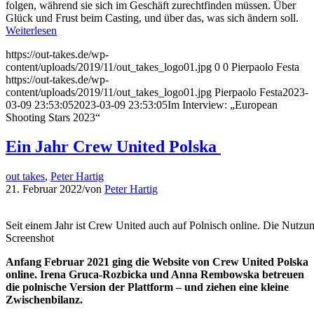
folgen, während sie sich im Geschäft zurechtfinden müssen. Über
Glück und Frust beim Casting, und über das, was sich ändern soll.
Weiterlesen
https://out-takes.de/wp-
content/uploads/2019/11/out_takes_logo01.jpg
0
0
Pierpaolo Festa
https://out-takes.de/wp-
content/uploads/2019/11/out_takes_logo01.jpg
Pierpaolo Festa
2023-
03-09 23:53:05
2023-03-09 23:53:05
Im Interview: „European
Shooting Stars 2023“
Ein Jahr Crew United Polska
out takes
,
Peter Hartig
21. Februar 2022
/
von
Peter Hartig
Seit einem Jahr ist Crew United auch auf Polnisch online. Die Nutzung 
Screenshot
Anfang Februar 2021 ging die Website von Crew United Polska
online. Irena Gruca-Rozbicka und Anna Rembowska betreuen
die polnische Version der Plattform – und ziehen eine kleine
Zwischenbilanz.