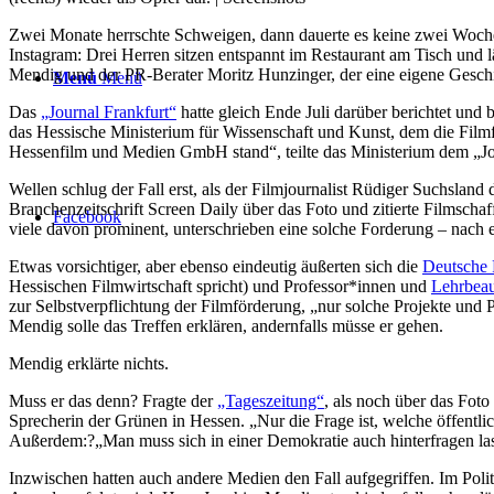
Zwei Monate herrschte Schweigen, dann dauerte es keine zwei Woch
Instagram: Drei Herren sitzen entspannt im Restaurant am Tisch und 
Mendig und der PR-Berater Moritz Hunzinger, der eine eigene Geschic
Menü
Menü
Das
„Journal Frankfurt“
hatte gleich Ende Juli darüber berichtet und
das Hessische Ministerium für Wissenschaft und Kunst, dem die Filmf
Hessenfilm und Medien GmbH stand“, teilte das Ministerium dem „Jo
Wellen schlug der Fall erst, als der Filmjournalist Rüdiger Suchslan
Branchenzeitschrift Screen Daily über das Foto und zitierte Filmscha
Facebook
viele davon prominent, unterschrieben eine solche Forderung – nach
Etwas vorsichtiger, aber ebenso eindeutig äußerten sich die
Deutsche
Hessischen Filmwirtschaft spricht) und Professor*innen und
Lehrbeau
zur Selbstverpflichtung der Filmförderung, „nur solche Projekte und
Mendig solle das Treffen erklären, andernfalls müsse er gehen.
Mendig erklärte nichts.
Muss er das denn? Fragte der
„Tageszeitung“
, als noch über das Foto
Sprecherin der Grünen in Hessen. „Nur die Frage ist, welche öffentlic
Außerdem:?„Man muss sich in einer Demokratie auch hinterfragen la
Inzwischen hatten auch andere Medien den Fall aufgegriffen. Im Pol