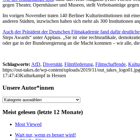
gegen Theater, Opernhäuser und Museen, stellt Verbotsanträge gegen K
Im vorigen November traten 140 Berliner Kulturinstitutionen mit ein
anderen Städten, inzwischen haben sich mehr als 300 Institutionen an
Auch der Präsident der Deutschen Filmakademie fand dafür deutlich
Steps Awards“ unter Applaus. „Sie ist
eine rechtsradikale, demokratie
oder gar in der Bundesregierung an die Macht kommen – wir alle, die 
Schlagworte:
AfD
,
Diversität
,
Filmförderung
,
Filmschaffende
,
Kultu
https://out-takes.de/wp-content/uploads/2019/11/out_takes_logo01.jp
17:47:43
Kulturkampf in Hessen
Unsere Autor*innen
Unsere
Autor*innen
Meist gelesen (letzte 12 Monate)
Most Viewed
Wart nur, wenn es besser wird!