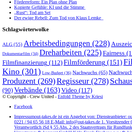
Förderreform: Ein Plan ohne Plan
Kopierte Gefühle: KI und die Stimme
„Rust“: Tod am Set
Der ewige Rebell: Zum Tod von Klaus Lemke
Schlagwörterwolke
Arbeitsbedingungen
(228)
Auszei
ALG
(55)
Dreharbeiten
(225)
Fairness
(1
Dokumentarfilm
(34)
Fi
Filmförderung
(151)
Filmfinanzierung
(112)
Kino
(301)
Nachwuch
Nachwuchs
(65)
Low-Budget
(36)
Produzent
(269)
Regisseur
(278)
Schaus
Verbände
(163)
Video
(117)
(90)
© Copyright - Crew United -
Enfold Theme by Kriesi
Facebook
Impressum
out-takes.de ist ein Angebot von: Diensteanbieter: 
0221 / 94 65 56 18 E-Mail: info@out-takes.de 1. Vorsitzender C
Verantwortlich iSd § 55 Abs. 2 des Staatsvertrags für Rundfu