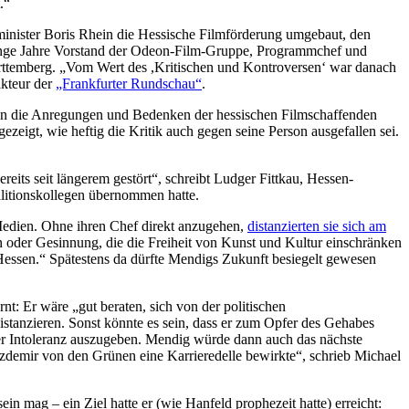
.“
inister Boris Rhein die Hessische Filmförderung umgebaut, den
lange Jahre Vorstand der Odeon-Film-Gruppe, Programmchef und
ttemberg. „Vom Wert des ,Kritischen und Kontroversen‘ war danach
akteur der
„Frankfurter Rundschau“
.
rden die Anregungen und Bedenken der hessischen Filmschaffenden
eigt, wie heftig die Kritik auch gegen seine Person ausgefallen sei.
eits seit längerem gestört“, schreibt Ludger Fittkau, Hessen-
litionskollegen übernommen hatte.
 Medien. Ohne ihren Chef direkt anzugehen,
distanzierten sie sich am
n oder Gesinnung, die die Freiheit von Kunst und Kultur einschränken
 Hessen.“ Spätestens da dürfte Mendigs Zukunft besiegelt gewesen
t: Er wäre „gut beraten, sich von der politischen
stanzieren. Sonst könnte es sein, dass er zum Opfer des Gehabes
der Intoleranz auszugeben. Mendig würde dann auch das nächste
demir von den Grünen eine Karrieredelle bewirkte“, schrieb Michael
 mag – ein Ziel hatte er (wie Hanfeld prophezeit hatte) erreicht: