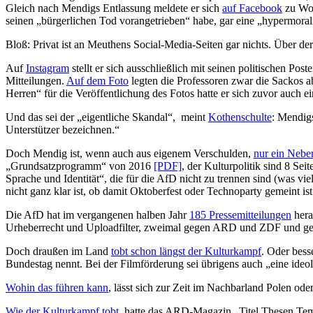
Gleich nach Mendigs Entlassung meldete er sich
auf Facebook
zu Wor
seinen „bürgerlichen Tod vorangetrieben“ habe, gar eine „hypermorali
Bloß: Privat ist an Meuthens Social-Media-Seiten gar nichts. Über d
Auf
Instagram
stellt er sich ausschließlich mit seinen politischen Po
Mitteilungen.
Auf dem Foto
legten die Professoren zwar die Sackos ab
Herren“ für die Veröffentlichung des Fotos hatte er sich zuvor auch e
Und das sei der „eigentliche Skandal“,
meint
Kothenschulte
: Mendigs
Unterstützer bezeichnen.“
Doch Mendig ist, wenn auch aus eigenem Verschulden,
nur ein Nebe
„Grundsatzprogramm“ von 2016
[PDF]
, der Kulturpolitik sind 8 Se
Sprache und Identität“, die für die AfD nicht zu trennen sind (was vie
nicht ganz klar ist, ob damit Oktoberfest oder Technoparty gemeint ist
Die AfD hat im vergangenen halben Jahr
185 Pressemitteilungen
hera
Urheberrecht und Uploadfilter, zweimal gegen ARD und ZDF und g
Doch draußen im Land
tobt schon längst der Kulturkampf
. Oder bess
Bundestag nennt. Bei der Filmförderung sei übrigens auch „eine ide
Wohin das führen kann
, lässt sich zur Zeit im Nachbarland Polen 
Wie der Kulturkampf tobt
, hatte das ARD-Magazin „Titel Thesen Temp