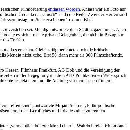
 Hessischen Filmförderung
entlassen worden
. Anlass war ein Foto auf
olitischen Gedankenaustausch“ ist da die Rede. Zwei der Herren sind
f dessen Instagram-Seite erschienen Text und Bild.
nn zu verstehen sei. Mendig antwortete dem Stadtmagazin nicht. Auch
ndelte es sich um eine private Gelegenheit, die nicht in Bezug zur
 das Treffen.
out-takes erschien. Gleichzeitig berichtete auch die britische
alls Mendig nicht gehe. Erst 50, dann mehr als 300 Filmschaffende,
üro Hessen, Filmhaus Frankfurt, AG Dok und die Vereinigung der
Sie sehen in der Begegnung mit dem AfD-Politiker einen Widerspruch
ndrechte respektieren und die Achtung vor dem Leben fördern.“
jedem treffen kann“, antwortete Mirjam Schmidt, kulturpolitische
äsentiere, seien Berufliches und Privates nicht zu trennen.
nter „vermeintlich höherer Moral einer in Wahrheit reichlich profanen