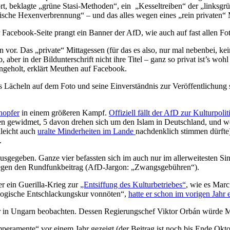
t, beklagte „grüne Stasi-Methoden“, ein
„Kesseltreiben“ der „linksg
sche Hexenverbrennung“ – und das alles wegen eines „rein privaten“ Mi
er Facebook-Seite prangt ein Banner der AfD, wie auch auf fast allen 
sten vor. Das „private“ Mittagessen (für das es also, nur mal nebenbei, 
, aber in der Bildunterschrift nicht ihre Titel – ganz so privat ist’s 
ingeholt, erklärt Meuthen auf Facebook.
 Lächeln auf dem Foto und seine Einverständnis zur Veröffentlichung 
nopfer
in einem größeren Kampf.
Offiziell fällt der AfD zur Kulturpoli
iten gewidmet, 5 davon drehen sich um den Islam in Deutschland, und we
lleicht auch
uralte Minderheiten im Lande
nachdenklich stimmen dürfte)
.
usgegeben. Ganze vier befassten sich im auch nur im allerweitesten Si
egen den Rundfunkbeitrag (AfD-Jargon: „Zwangsgebühren“).
er ein Guerilla-Krieg zur
„Entsiffung des Kulturbetriebes“
, wie es Marc
ologische Entschlackungskur vonnöten“,
hatte er schon im vorigen Jahr e
oder in Ungarn beobachten. Dessen Regierungschef Viktor Orbán würde
eramente“ vor einem Jahr gezeigt (der Beitrag ist noch bis Ende Oktob