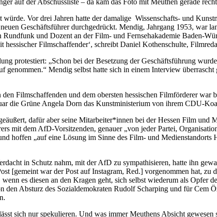
ger auf der Abschussliste – da kam das Foto mit Meuthen gerade recht
 würde. Vor drei Jahren hatte der damalige
Wissenschafts- und Kunstm
ls neuen Geschäftsführer durchgedrückt. Mendig, Jahrgang 1953, war 
hen Rundfunk und Dozent an der Film- und Fernsehakademie Baden-Wür
it hessischer Filmschaffender‘, schreibt Daniel Kothenschulte, Filmred
eidung protestiert: „Schon bei der Besetzung der Geschäftsführung wu
 genommen.“ Mendig selbst hatte sich in einem Interview überrascht gez
 den Filmschaffenden und dem obersten hessischen Filmförderer war ber
Januar die Grüne Angela Dorn das Kunstministerium von ihrem CDU-Koa
geäußert, dafür aber seine Mitarbeiter*innen bei der Hessen Film und
ers mit dem AfD-Vorsitzenden, genauer „von jeder Partei, Organisatio
“, und hoffen „auf eine Lösung im Sinne des Film- und Medienstandorts
rdacht in Schutz nahm, mit der AfD zu sympathisieren, hatte ihn gewarn
ost [gemeint war der Post auf Instagram, Red.] vorgenommen hat, zu di
, wenn es diesen an den Kragen geht, sich selbst wiederum als Opfer 
n den Absturz des Sozialdemokraten Rudolf Scharping und für Cem Öz
n.
st sich nur spekulieren. Und was immer Meuthens Absicht gewesen sein