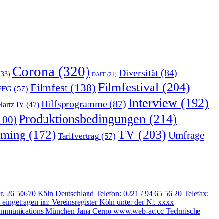
Corona
(320)
Diversität
(84)
33)
DAFF
(21)
Filmfestival
(204)
Filmfest
(138)
FFG
(57)
Interview
(192)
Hilfsprogramme
(87)
Hartz IV
(47)
Produktionsbedingungen
(214)
100)
TV
(203)
aming
(172)
Umfrage
Tarifvertrag
(57)
str. 26 50670 Köln Deutschland Telefon: 0221 / 94 65 56 20 Telefax:
 eingetragen im: Vereinsregister Köln unter der Nr. xxxx
ate communications München Jana Cerno www.web-ac.cc Technische