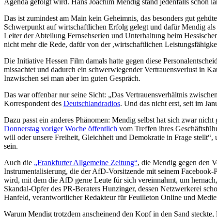
Agenda gefolgt wird. Hans Joachim Mendig stand jedenfalls schon län
Das ist zumindest am Main kein Geheimnis, das besonders gut gehütet
Schwerpunkt auf wirtschaftlichen Erfolg gelegt und dafür Mendig a
Leiter der Abteilung Fernsehserien und Unterhaltung beim Hessisc
nicht mehr die Rede, dafür von der ,wirtschaftlichen Leistungsfähigke
Die Initiative Hessen Film damals hatte gegen diese Personalentsch
missachtet und dadurch ein schwerwiegender Vertrauensverlust in Kauf
Inzwischen sei man aber im guten Gespräch.
Das war offenbar nur seine Sicht: „Das Vertrauensverhältnis zwischen
Korrespondent des
Deutschlandradios
. Und das nicht erst, seit im 
Dazu passt ein anderes Phänomen: Mendig selbst hat sich zwar nicht 
Donnerstag voriger Woche öffentlich
vom Treffen ihres Geschäftsführ
will oder unsere Freiheit, Gleichheit und Demokratie in Frage stellt
sein.
Auch die
„Frankfurter Allgemeine Zeitung“
, die Mendig gegen den Ve
Instrumentalisierung, die der AfD-Vorsitzende mit seinem Facebook-P
wird, mit dem die AfD gerne Leute für sich vereinnahmt, um hernach
Skandal-Opfer des PR-Beraters Hunzinger, dessen Netzwerkerei scho
Hanfeld, verantwortlicher Redakteur für Feuilleton Online und Medie
Warum Mendig trotzdem anscheinend den Kopf in den Sand steckte, läs