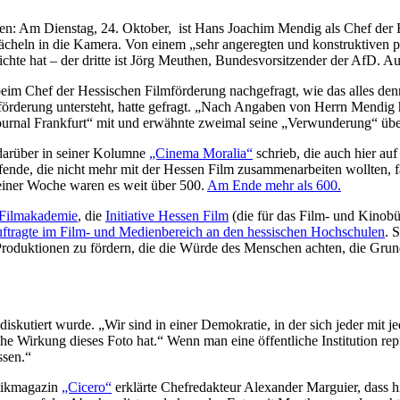
en: Am Dienstag, 24. Oktober, ist Hans Joachim Mendig als Chef der
lächeln in die Kamera. Von einem „sehr angeregten und konstruktiven p
hte hat – der dritte ist Jörg Meuthen, Bundesvorsitzender der AfD. Au
 beim Chef der Hessischen Filmförderung nachgefragt, wie das alles de
örderung untersteht, hatte gefragt. „Nach Angaben von Herrn Mendig ha
urnal Frankfurt“ mit und erwähnte zweimal seine „Verwunderung“ über
d darüber in seiner Kolumne
„Cinema Moralia“
schrieb, die auch hier auf 
ffende, die nicht mehr mit der Hessen Film zusammenarbeiten wollten, f
 einer Woche waren es weit über 500.
Am Ende mehr als 600.
 Filmakademie
, die
Initiative Hessen Film
(die für das Film- und Kinob
ftragte im Film- und Medienbereich an den hessischen Hochschulen
. 
 Produktionen zu fördern, die die Würde des Menschen achten, die Gru
 diskutiert wurde. „Wir sind in einer Demokratie, in der sich jeder mit 
he Wirkung dieses Foto hat.“ Wenn man eine öffentliche Institution repr
ssen.“
itikmagazin
„Cicero“
erklärte Chefredakteur Alexander Marguier, dass hi