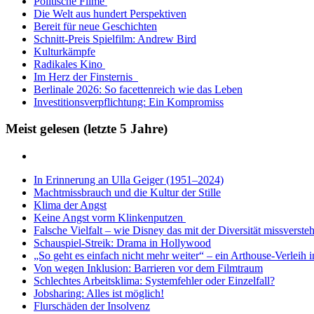
Politische Filme
Die Welt aus hundert Perspektiven
Bereit für neue Geschichten
Schnitt-Preis Spielfilm: Andrew Bird
Kulturkämpfe
Radikales Kino
Im Herz der Finsternis
Berlinale 2026: So facettenreich wie das Leben
Investitionsverpflichtung: Ein Kompromiss
Meist gelesen (letzte 5 Jahre)
In Erinnerung an Ulla Geiger (1951–2024)
Machtmissbrauch und die Kultur der Stille
Klima der Angst
Keine Angst vorm Klinkenputzen
Falsche Vielfalt – wie Disney das mit der Diversität missverste
Schauspiel-Streik: Drama in Hollywood
„So geht es einfach nicht mehr weiter“ – ein Arthouse-Verleih 
Von wegen Inklusion: Barrieren vor dem Filmtraum
Schlechtes Arbeitsklima: Systemfehler oder Einzelfall?
Jobsharing: Alles ist möglich!
Flurschäden der Insolvenz