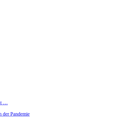
ht …
in der Pandemie