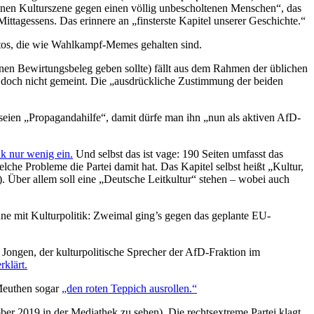
rünen Kulturszene gegen einen völlig unbescholtenen Menschen“, das
ttagessens. Das erinnere an „finsterste Kapitel unserer Geschichte.“
Fotos, die wie Wahlkampf-Memes gehalten sind.
keinen Bewirtungsbeleg geben sollte) fällt aus dem Rahmen der üblichen
wohl doch nicht gemeint. Die „ausdrückliche Zustimmung der beiden
seien „Propagandahilfe“, damit dürfe man ihn „nun als aktiven AfD-
tik nur wenig ein.
Und selbst das ist vage: 190 Seiten umfasst das
lche Probleme die Partei damit hat. Das Kapitel selbst heißt „Kultur,
. Über allem soll eine „Deutsche Leitkultur“ stehen – wobei auch
nne mit Kulturpolitik: Zweimal ging’s gegen das geplante EU-
 Jongen, der kulturpolitische Sprecher der AfD-Fraktion im
rklärt.
 Meuthen sogar
„den roten Teppich ausrollen.“
er 2019 in der Mediathek zu sehen). Die rechtsextreme Partei klagt