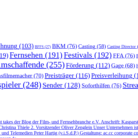
chnung
(103)
BKM
(76)
Casting
(58)
Casting Director
(
BFFS
(27)
Fernsehen
(191)
Festivals
(192)
19)
FFA
(76)
lmschaffende
(255)
Förderung
(112)
Gage
(68)
Preisträger
(116)
Preisverleihung
(
sfilmemacher
(70)
pieler
(248)
Stre
Sender
(128)
Soforthilfen
(76)
out takes der Blog der Film- und Fernsehbranche e.V. Anschrift: Kaspar
hristina Thiele 2. Vorsitzender Oliver Zenglein Unser Unternehmen ist
nk und Telemedien Peter Hartig (v.i.S.d.P.) Gestaltung: ac.cc corpor