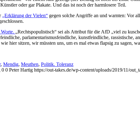
ünstler oder gar Plakate. Und das ist noch der harmlosere Teil.
er
„Erklärung der Vielen“
gegen solche Angriffe an und warnten: Vor a
geschlossen.
e Worte.
„Rechtspopulistisch“ sei als Attribut für die AfD „viel zu kusc
feindliche, parlamentarismusfeindliche, kunstfeindliche, rassistische, a
wie hier sitzen, wir müssten uns, um es mal etwas flapsig zu sagen, w
r
,
Mendig
,
Meuthen
,
Politik. Toleranz
g
0
0
Peter Hartig
https://out-takes.de/wp-content/uploads/2019/11/out_