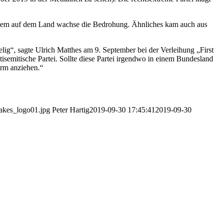
llem auf dem Land wachse die Bedrohung. Ähnliches kam auch aus
helig“, sagte Ulrich Matthes am 9. September bei der Verleihung „First
ntisemitische Partei. Sollte diese Partei irgendwo in einem Bundesland
arm anziehen.“
takes_logo01.jpg
Peter Hartig
2019-09-30 17:45:41
2019-09-30