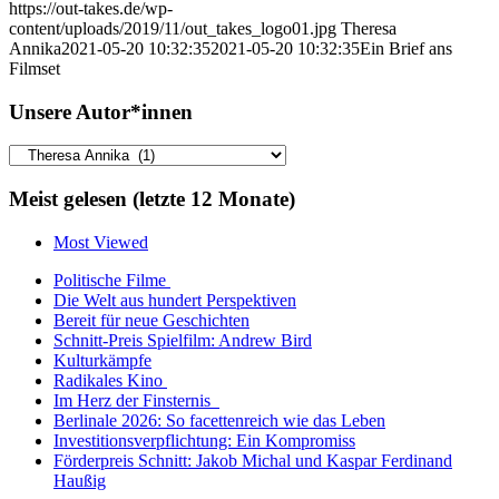
https://out-takes.de/wp-
content/uploads/2019/11/out_takes_logo01.jpg
Theresa
Annika
2021-05-20 10:32:35
2021-05-20 10:32:35
Ein Brief ans
Filmset
Unsere Autor*innen
Unsere
Autor*innen
Meist gelesen (letzte 12 Monate)
Most Viewed
Politische Filme
Die Welt aus hundert Perspektiven
Bereit für neue Geschichten
Schnitt-Preis Spielfilm: Andrew Bird
Kulturkämpfe
Radikales Kino
Im Herz der Finsternis
Berlinale 2026: So facettenreich wie das Leben
Investitionsverpflichtung: Ein Kompromiss
Förderpreis Schnitt: Jakob Michal und Kaspar Ferdinand
Haußig