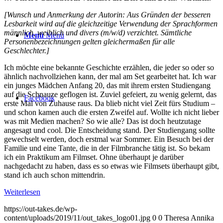
[Wunsch und Anmerkung der Autorin: Aus Gründen der besseren
Lesbarkeit wird auf die gleichzeitige Verwendung der Sprachformen
männlich, weiblich und divers (m/w/d) verzichtet. Sämtliche
Menü
Menü
Personenbezeichnungen gelten gleichermaßen für alle
Geschlechter.]
Ich möchte eine bekannte Geschichte erzählen, die jeder so oder so
ähnlich nachvollziehen kann, der mal am Set gearbeitet hat. Ich war
ein junges Mädchen Anfang 20, das mit ihrem ersten Studiengang
auf die Schnauze geflogen ist. Zuviel gefeiert, zu wenig gelernt, das
Facebook
erste Mal von Zuhause raus. Da blieb nicht viel Zeit fürs Studium –
und schon kamen auch die ersten Zweifel auf. Wollte ich nicht lieber
was mit Medien machen? So wie alle? Das ist doch heutzutage
angesagt und cool. Die Entscheidung stand. Der Studiengang sollte
gewechselt werden, doch erstmal war Sommer. Ein Besuch bei der
Familie und eine Tante, die in der Filmbranche tätig ist. So bekam
ich ein Praktikum am Filmset. Ohne überhaupt je darüber
nachgedacht zu haben, dass es so etwas wie Filmsets überhaupt gibt,
stand ich auch schon mittendrin.
Weiterlesen
https://out-takes.de/wp-
content/uploads/2019/11/out_takes_logo01.jpg
0
0
Theresa Annika