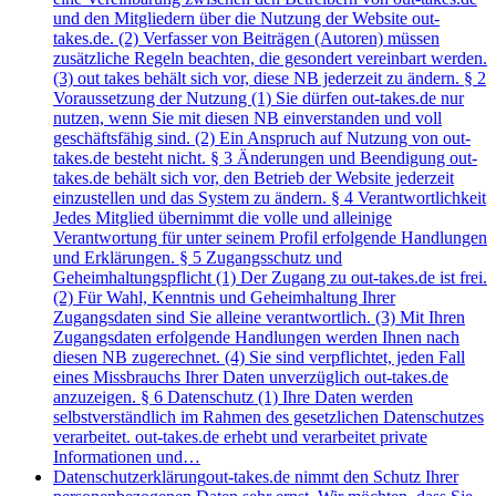
und den Mitgliedern über die Nutzung der Website out-
takes.de. (2) Verfasser von Beiträgen (Autoren) müssen
zusätzliche Regeln beachten, die gesondert vereinbart werden.
(3) out takes behält sich vor, diese NB jederzeit zu ändern. § 2
Voraussetzung der Nutzung (1) Sie dürfen out-takes.de nur
nutzen, wenn Sie mit diesen NB einverstanden und voll
geschäftsfähig sind. (2) Ein Anspruch auf Nutzung von out-
takes.de besteht nicht. § 3 Änderungen und Beendigung out-
takes.de behält sich vor, den Betrieb der Website jederzeit
einzustellen und das System zu ändern. § 4 Verantwortlichkeit
Jedes Mitglied übernimmt die volle und alleinige
Verantwortung für unter seinem Profil erfolgende Handlungen
und Erklärungen. § 5 Zugangsschutz und
Geheimhaltungspflicht (1) Der Zugang zu out-takes.de ist frei.
(2) Für Wahl, Kenntnis und Geheimhaltung Ihrer
Zugangsdaten sind Sie alleine verantwortlich. (3) Mit Ihren
Zugangsdaten erfolgende Handlungen werden Ihnen nach
diesen NB zugerechnet. (4) Sie sind verpflichtet, jeden Fall
eines Missbrauchs Ihrer Daten unverzüglich out-takes.de
anzuzeigen. § 6 Datenschutz (1) Ihre Daten werden
selbstverständlich im Rahmen des gesetzlichen Datenschutzes
verarbeitet. out-takes.de erhebt und verarbeitet private
Informationen und…
Datenschutzerklärung
out-takes.de nimmt den Schutz Ihrer