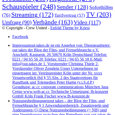
Schauspieler
(248)
Sender
(128)
Soforthilfen
TV
(203)
Streaming
(172)
(76)
Tarifvertrag
(57)
Verbände
(163)
Video
(117)
Umfrage
(90)
© Copyright - Crew United -
Enfold Theme by Kriesi
Facebook
Impressum
out-takes.de ist ein Angebot von: Diensteanbieter:
out takes der Blog der Film- und Fernsehbranche e.V.
Anschrift: Kasparstr. 26 50670 Köln Deutschland Telefon:
0221 / 94 65 56 20 Telefax: 0221 / 94 65 56 18 E-Mail:
info@out-takes.de 1. Vorsitzender Christina Thiele 2.
Vorsitzender Oliver Zenglein Unser Unternehmen ist
eingetragen im: Vereinsregister Köln unter der Nr. xxxx
Verantwortlich iSd § 55 Abs. 2 des Staatsvertrags für
Rundfunk und Telemedien Peter Hartig (v.i.S.d.P.)
Gestaltung: ac.cc corporate communications München Jana
Cerno www.web-ac.cc Technische Umsetzung: fh-konzept
GmbH Köln Frank Fischer www.fh-konzept.de
Nutzungsbedingungen
out takes – der Blog der Film- und
Fernsehbranche § 1 Anwendungsbereich, Zusatzregeln und
Änderungen (1) Diese Nutzungsbedingungen (= NB) sind
eine Vereinbarung zwischen den Betreibern von out-takes.de