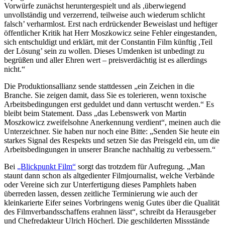
Vorwürfe zunächst heruntergespielt und als ,überwiegend
unvollständig und verzerrend, teilweise auch wiederum schlicht
falsch’ verharmlost. Erst nach erdrückender Beweislast und heftiger
öffentlicher Kritik hat Herr Moszkowicz seine Fehler eingestanden,
sich entschuldigt und erklärt, mit der Constantin Film künftig ,Teil
der Lösung’ sein zu wollen. Dieses Umdenken ist unbedingt zu
begrüßen und aller Ehren wert – preisverdächtig ist es allerdings
nicht.“
Die Produktionsallianz sende stattdessen „ein Zeichen in die
Branche. Sie zeigen damit, dass Sie es tolerieren, wenn toxische
Arbeitsbedingungen erst geduldet und dann vertuscht werden.“ Es
bleibt beim Statement. Dass „das Lebenswerk von Martin
Moszkowicz zweifelsohne Anerkennung verdient“, meinen auch die
Unterzeichner. Sie haben nur noch eine Bitte: „Senden Sie heute ein
starkes Signal des Respekts und setzen Sie das Preisgeld ein, um die
Arbeitsbedingungen in unserer Branche nachhaltig zu verbessern.“
Bei
„Blickpunkt Film“
sorgt das trotzdem für Aufregung. „Man
staunt dann schon als altgedienter Filmjournalist, welche Verbände
oder Vereine sich zur Unterfertigung dieses Pamphlets haben
überreden lassen, dessen zeitliche Terminierung wie auch der
kleinkarierte Eifer seines Vorbringens wenig Gutes über die Qualität
des Filmverbandsschaffens erahnen lässt“, schreibt da Herausgeber
und Chefredakteur Ulrich Höcherl. Die geschilderten Missstände