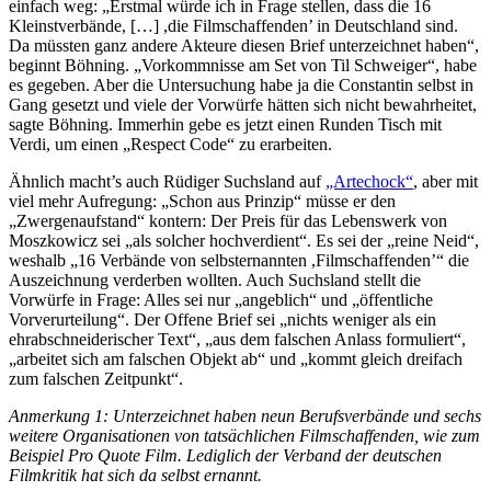
einfach weg: „Erstmal würde ich in Frage stellen, dass die 16
Kleinstverbände, […] ,die Filmschaffenden’ in Deutschland sind.
Da müssten ganz andere Akteure diesen Brief unterzeichnet haben“,
beginnt Böhning. „Vorkommnisse am Set von Til Schweiger“, habe
es gegeben. Aber die Untersuchung habe ja die Constantin selbst in
Gang gesetzt und viele der Vorwürfe hätten sich nicht bewahrheitet,
sagte Böhning. Immerhin gebe es jetzt einen Runden Tisch mit
Verdi, um einen „Respect Code“ zu erarbeiten.
Ähnlich macht’s auch Rüdiger Suchsland auf
„Artechock“
, aber mit
viel mehr Aufregung: „Schon aus Prinzip“ müsse er den
„Zwergenaufstand“ kontern: Der Preis für das Lebens­werk von
Mosz­ko­wicz sei „als solcher hoch­ver­dient“. Es sei der „reine Neid“,
weshalb „16 Verbände von selbst­er­nannten ,Film­schaf­fenden’“ die
Auszeichnung verderben wollten. Auch Suchsland stellt die
Vorwürfe in Frage: Alles sei nur „angeblich“ und „öffent­li­che
Vorver­ur­tei­lung“. Der Offene Brief sei „nichts weniger als ein
ehrab­schnei­de­ri­scher Text“, „aus dem falschen Anlass formu­liert“,
„arbeitet sich am falschen Objekt ab“ und „kommt gleich dreifach
zum falschen Zeitpunkt“.
Anmerkung 1: Unterzeichnet haben neun Berufsverbände und sechs
weitere Organisationen von tatsächlichen Filmschaffenden, wie zum
Beispiel Pro Quote Film. Lediglich der Verband der deutschen
Filmkritik hat sich da selbst ernannt.