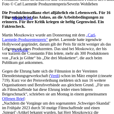
Foto © Carl Laemmle Produzentenpreis/Severin Wohlleben
Die Produktionsallianz ehrt alljährlich ein Lebenswerk. Für 16
Filmverbände ist das Anlass, an die Arbeitsbedingungen zu
Menü
Menü
erinnern. Für ihre Kritik kriegen sie heftig Gegenwind. Ein
Faktencheck.
Martin Moszkowicz wurde am Donnerstag mit dem
„Carl-
Laemmle-Produzentenpreis“
geehrt. Laemmle hatte irgendwie
Hollywood gegründet, darum gilt der Preis für nicht weniger als das
Lebenswerk eines Produzenten. Das sind bei Moskowicz, der bis
Facebook
vor kurzem die Constantin Film leitete, mehr als 300 Produktionen
von „Fack ju Göhte“ bis „Die drei Musketiere“, die auch beim
Publikum gut ankommen.
Gegen die Ehrung hatte sich die Filmunion in der Vereinten
Dienstleistungsgewerkschaft (
Verdi
) schon im März empört (cinearte
719). Kurz vor der Preisverleihung meldeten sich nun 16 weitere
Organisationen und Berufsverbände aus gleichem Grund. „Für uns
als Filmschaffende hat diese Ehrung leider einen bitteren
Beigeschmack“, schrieben sie am Montag in einem gemeinsamen
Offenen Brief
:
„Nachdem die Vorgänge um den sogenannten ,Schweiger-Skandal’
im Frühjahr 2023 durch 50 mutige Filmschaffende und einen
,Spiegel’-Artikel bekannt wurden, hat Herr Moszkowicz die