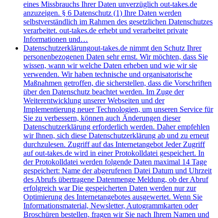
eines Missbrauchs Ihrer Daten unverzüglich out-takes.de
anzuzeigen. § 6 Datenschutz (1) Ihre Daten werden
selbstverständlich im Rahmen des gesetzlichen Datenschutzes
verarbeitet. out-takes.de erhebt und verarbeitet private
Informationen und…
Datenschutzerklärung
out-takes.de nimmt den Schutz Ihrer
personenbezogenen Daten sehr ernst. Wir möchten, dass Sie
wissen, wann wir welche Daten erheben und wie wir sie
verwenden. Wir haben technische und organisatorische
Maßnahmen getroffen, die sicherstellen, dass die Vorschriften
über den Datenschutz beachtet werden. Im Zuge der
Weiterentwicklung unserer Webseiten und der
Implementierung neuer Technologien, um unseren Service für
Sie zu verbessern, können auch Änderungen dieser
Datenschutzerklärung erforderlich werden. Daher empfehlen
wir Ihnen, sich diese Datenschutzerklärung ab und zu erneut
durchzulesen. Zugriff auf das Internetangebot Jeder Zugriff
auf out-takes.de wird in einer Protokolldatei gespeichert. In
der Protokolldatei werden folgende Daten maximal 14 Tage
gespeichert: Name der abgerufenen Datei Datum und Uhrzeit
des Abrufs übertragene Datenmenge Meldung, ob der Abruf
erfolgreich war Die gespeicherten Daten werden nur zur
Optimierung des Internetangebotes ausgewertet. Wenn Sie
Informationsmaterial, Newsletter, Autogrammkarten oder
Broschüren bestellen, fragen wir Sie nach Ihrem Namen und