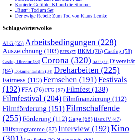
Kopierte Gefühle: KI und die Stimme
„Rust“: Tod am Set
Der ewige Rebell: Zum Tod von Klaus Lemke
Schlagwörterwolke
Arbeitsbedingungen
(228)
ALG
(55)
Auszeichnung
(103)
BKM
(76)
Casting
(58)
BFFS
(27)
Corona
(320)
Diversität
Casting Director
(33)
DAFF
(21)
Dreharbeiten
(225)
(84)
Dokumentarfilm
(34)
Fernsehen
(191)
Festivals
Fairness
(119)
(192)
Filmfest
(138)
FFA
(76)
FFG
(57)
Filmfestival
(204)
Filmfinanzierung
(112)
Filmschaffende
Filmförderung
(151)
(255)
Förderung
(112)
Gage
(68)
Hartz IV
(47)
Kino
Interview
(192)
Hilfsprogramme
(87)
(301)
Nachwuchs
(65)
Low-Budget
(36)