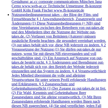
Gestaltung: ac.cc corporate communications München Jana
Cerno www.web-ac.cc Technische Umsetzung: fh-konzept
GmbH Köln Frank Fischer www.fh-konzept.de
Nutzungsbedingungen
out takes – der Blog der Film- und
Fernsehbranche § 1 Anwendungsbereich, Zusatzregeln und
Änderungen (1) Diese Nutzungsbedingungen (= NB) sind
eine Vereinbarung zwischen den Betreibern von out-takes.de
und den Mitgliedern über die Nutzung der Website out-
takes.de. (2) Verfasser von Beiträgen (Autoren) müssen
zusätzliche Regeln beachten, die gesondert vereinbart werden.
(3) out takes behält sich vor, diese NB jederzeit zu ändern. § 2
Voraussetzung der Nutzung (1) Sie dürfen out-takes.de nur
nutzen, wenn Sie mit diesen NB einverstanden und voll
geschäftsfähig sind. (2) Ein Anspruch auf Nutzung von out-
takes.de besteht nicht. § 3 Änderungen und Beendigung out-
takes.de behält sich vor, den Betrieb der Website jederzeit
einzustellen und das System zu ändern. § 4 Verantwortlichkeit
Jedes Mitglied übernimmt die volle und alleinige
Verantwortung für unter seinem Profil erfolgende Handlungen
und Erklärungen. § 5 Zugangsschutz und
Geheimhaltungspflicht (1) Der Zugang zu out-takes.de ist frei.
(2) Für Wahl, Kenntnis und Geheimhaltung Ihrer
Zugangsdaten sind Sie alleine verantwortlich. (3) Mit Ihren
Zugangsdaten erfolgende Handlungen werden Ihnen nach
diesen NB zugerechnet. (4) Sie sind verpflichtet, jeden Fall