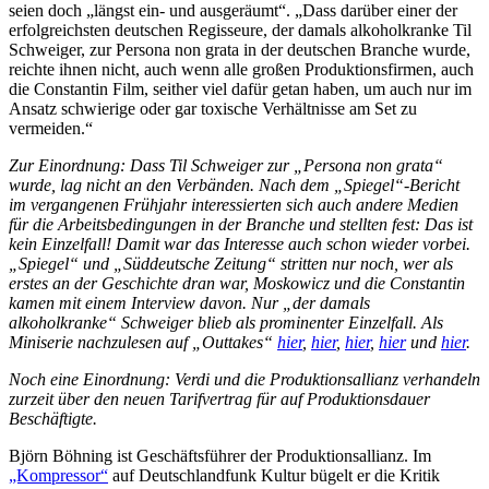
seien doch „längst ein- und ausgeräumt“. „Dass darüber einer der
erfolgreichsten deutschen Regisseure, der damals alkoholkranke Til
Schweiger, zur Persona non grata in der deutschen Branche wurde,
reichte ihnen nicht, auch wenn alle großen Produktionsfirmen, auch
die Constantin Film, seither viel dafür getan haben, um auch nur im
Ansatz schwierige oder gar toxische Verhältnisse am Set zu
vermeiden.“
Zur Einordnung: Dass Til Schweiger zur „Persona non grata“
wurde, lag nicht an den Verbänden. Nach dem „Spiegel“-Bericht
im vergangenen Frühjahr interessierten sich auch andere Medien
für die Arbeitsbedingungen in der Branche und stellten fest: Das ist
kein Einzelfall! Damit war das Interesse auch schon wieder vorbei.
„Spiegel“ und „Süddeutsche Zeitung“ stritten nur noch, wer als
erstes an der Geschichte dran war, Moskowicz und die Constantin
kamen mit einem Interview davon. Nur „der damals
alkoholkranke“ Schweiger blieb als prominenter Einzelfall. Als
Miniserie nachzulesen auf „Outtakes“
hier
,
hier
,
hier
,
hier
und
hier
.
Noch eine Einordnung: Verdi und die Produktionsallianz verhandeln
zurzeit über den neuen Tarifvertrag für auf Produktionsdauer
Beschäftigte.
Björn Böhning ist Geschäftsführer der Produktionsallianz. Im
„Kompressor“
auf Deutschlandfunk Kultur bügelt er die Kritik