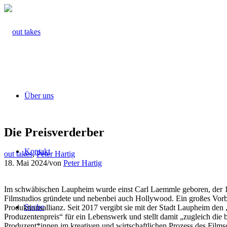
Über uns
Die Preisverderber
Kontakt
out takes
,
Peter Hartig
18. Mai 2024
/
von
Peter Hartig
Im schwäbischen Laupheim wurde einst Carl Laemmle geboren, der 1
Filmstudios gründete und nebenbei auch Hollywood. Ein großes Vorbi
Suche
Produktionsallianz. Seit 2017 vergibt sie mit der Stadt Laupheim de
Produzentenpreis“ für ein Lebenswerk und stellt damit „zugleich die 
Produzent*innen im kreativen und wirtschaftlichen Prozess des Filmsc