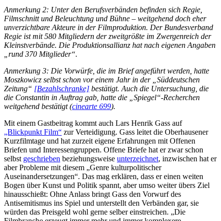
Anmerkung 2: Unter den Berufsverbänden befinden sich Regie,
Filmschnitt und Beleuchtung und Bühne – weitgehend doch eher
unverzichtbare Akteure in der Filmproduktion. Der Bundesverband
Regie ist mit 580 Mitgliedern der zweitgrößte im Zwergenreich der
Kleinstverbände. Die Produktionsallianz hat nach eigenen Angaben
„rund 370 Mitglieder“.
Anmerkung 3: Die Vorwürfe, die im Brief angeführt werden, hatte
Moszkowicz selbst schon vor einem Jahr in der „Süddeutschen
Zeitung“
[Bezahlschranke]
bestätigt. Auch die Untersuchung, die
die Constantin in Auftrag gab, hatte die „Spiegel“-Recherchen
weitgehend bestätigt (
cinearte 699
).
Mit einem Gastbeitrag kommt auch Lars Henrik Gass auf
„Blickpunkt Film“
zur Verteidigung. Gass leitet die Oberhausener
Kurzfilmtage und hat zurzeit eigene Erfahrungen mit Offenen
Briefen und Interessengruppen. Offene Briefe hat er zwar schon
selbst
geschrieben
beziehungsweise
unterzeichnet
, inzwischen hat er
aber Probleme mit diesem „Genre kulturpolitischer
Auseinandersetzungen“. Das mag erklären, dass er einen weiten
Bogen über Kunst und Politik spannt, aber umso weiter übers Ziel
hinausschießt: Ohne Anlass bringt Gass den Vorwurf des
Antisemitismus ins Spiel und unterstellt den Verbänden gar, sie
würden das Preisgeld wohl gerne selber einstreichen. „Die
Filmbranche erzeugt immer mehr und immer komplexere