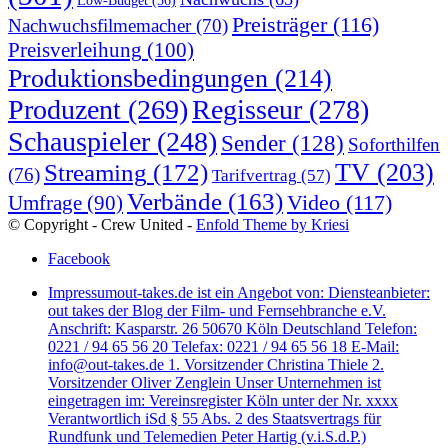
Preisträger
(116)
Nachwuchsfilmemacher
(70)
Preisverleihung
(100)
Produktionsbedingungen
(214)
Produzent
(269)
Regisseur
(278)
Schauspieler
(248)
Sender
(128)
Soforthilfen
TV
(203)
Streaming
(172)
(76)
Tarifvertrag
(57)
Verbände
(163)
Video
(117)
Umfrage
(90)
© Copyright - Crew United -
Enfold Theme by Kriesi
Facebook
Impressum
out-takes.de ist ein Angebot von: Diensteanbieter:
out takes der Blog der Film- und Fernsehbranche e.V.
Anschrift: Kasparstr. 26 50670 Köln Deutschland Telefon:
0221 / 94 65 56 20 Telefax: 0221 / 94 65 56 18 E-Mail:
info@out-takes.de 1. Vorsitzender Christina Thiele 2.
Vorsitzender Oliver Zenglein Unser Unternehmen ist
eingetragen im: Vereinsregister Köln unter der Nr. xxxx
Verantwortlich iSd § 55 Abs. 2 des Staatsvertrags für
Rundfunk und Telemedien Peter Hartig (v.i.S.d.P.)