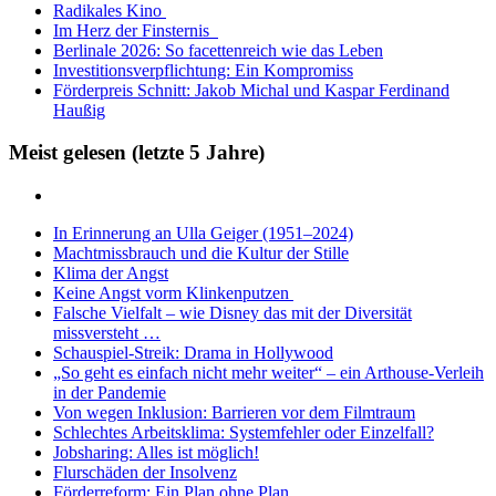
Radikales Kino
Im Herz der Finsternis
Berlinale 2026: So facettenreich wie das Leben
Investitionsverpflichtung: Ein Kompromiss
Förderpreis Schnitt: Jakob Michal und Kaspar Ferdinand
Haußig
Meist gelesen (letzte 5 Jahre)
In Erinnerung an Ulla Geiger (1951–2024)
Machtmissbrauch und die Kultur der Stille
Klima der Angst
Keine Angst vorm Klinkenputzen
Falsche Vielfalt – wie Disney das mit der Diversität
missversteht …
Schauspiel-Streik: Drama in Hollywood
„So geht es einfach nicht mehr weiter“ – ein Arthouse-Verleih
in der Pandemie
Von wegen Inklusion: Barrieren vor dem Filmtraum
Schlechtes Arbeitsklima: Systemfehler oder Einzelfall?
Jobsharing: Alles ist möglich!
Flurschäden der Insolvenz
Förderreform: Ein Plan ohne Plan