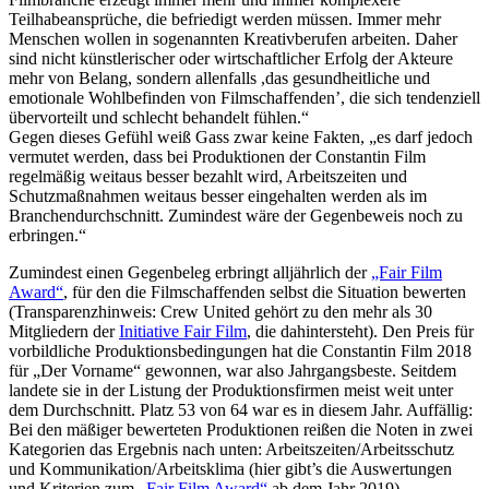
Teilhabeansprüche, die befriedigt werden müssen. Immer mehr
Menschen wollen in sogenannten Kreativberufen arbeiten. Daher
sind nicht künstlerischer oder wirtschaftlicher Erfolg der Akteure
mehr von Belang, sondern allenfalls ,das gesundheitliche und
emotionale Wohlbefinden von Filmschaffenden’, die sich tendenziell
übervorteilt und schlecht behandelt fühlen.“
Gegen dieses Gefühl weiß Gass zwar keine Fakten, „es darf jedoch
vermutet werden, dass bei Produktionen der Constantin Film
regelmäßig weitaus besser bezahlt wird, Arbeitszeiten und
Schutzmaßnahmen weitaus besser eingehalten werden als im
Branchendurchschnitt. Zumindest wäre der Gegenbeweis noch zu
erbringen.“
Zumindest einen Gegenbeleg erbringt alljährlich der
„Fair Film
Award“
, für den die Filmschaffenden selbst die Situation bewerten
(Transparenzhinweis: Crew United gehört zu den mehr als 30
Mitgliedern der
Initiative Fair Film
, die dahintersteht). Den Preis für
vorbildliche Produktionsbedingungen hat die Constantin Film 2018
für „Der Vorname“ gewonnen, war also Jahrgangsbeste. Seitdem
landete sie in der Listung der Produktionsfirmen meist weit unter
dem Durchschnitt. Platz 53 von 64 war es in diesem Jahr. Auffällig:
Bei den mäßiger bewerteten Produktionen reißen die Noten in zwei
Kategorien das Ergebnis nach unten: Arbeitszeiten/Arbeitsschutz
und Kommunikation/Arbeitsklima (hier gibt’s die Auswertungen
und Kriterien zum
„Fair Film Award“
ab dem Jahr 2019).