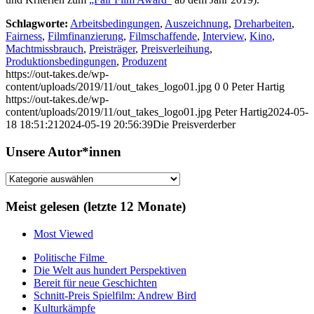
Schlagworte:
Arbeitsbedingungen
,
Auszeichnung
,
Dreharbeiten
,
Fairness
,
Filmfinanzierung
,
Filmschaffende
,
Interview
,
Kino
,
Machtmissbrauch
,
Preisträger
,
Preisverleihung
,
Produktionsbedingungen
,
Produzent
https://out-takes.de/wp-
content/uploads/2019/11/out_takes_logo01.jpg
0
0
Peter Hartig
https://out-takes.de/wp-
content/uploads/2019/11/out_takes_logo01.jpg
Peter Hartig
2024-05-
18 18:51:21
2024-05-19 20:56:39
Die Preisverderber
Unsere Autor*innen
Unsere
Autor*innen
Meist gelesen (letzte 12 Monate)
Most Viewed
Politische Filme
Die Welt aus hundert Perspektiven
Bereit für neue Geschichten
Schnitt-Preis Spielfilm: Andrew Bird
Kulturkämpfe