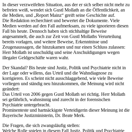
In dieser verzweifelten Situation, aus der er sich selber nicht mehr zu
befreien weiß, wendet sich Gustl Mollath an die Öffentlichkeit, an
die Medien, und „Report Mainz“ greift seine Geschichte auf.
Die Redaktion recherchiert und bewertet die Dokumente. Viele
Medien werden auf den Fall aufmerksam, zu viele ignorieren diesen
Fall bis heute. Dennoch haben sich stichhaltige Beweise
angesammelt, die auch zur Zeit von Gustl Mollaths Verurteilung
bereits vorlagen, und weitere Beweise, Erkenntnisse und
Zeugenaussagen, die hinzukamen und nur einen Schluss zulassen:
Herr Mollath ist unschuldig und seine Anschuldigungen wegen
illegaler Geldgeschäfte waren wahr.
Der Skandal? Bis heute sind Justiz, Politik und Psychiatrie nicht in
der Lage oder willens, das Urteil und die Wahndiagnose zu
korrigieren. Es scheint nicht ausschlaggebend, wie viele Beweise
vorliegen und ständig neu hinzukommen, die Meinung wird nicht
geändert:
Das Urteil von 2006 gegen Gustl Mollath sei richtig. Herr Mollath
sei gefährlich, wahnsinnig und zurecht in der forensischen
Psychiatrie untergebracht.
Prominenteste und hartnäckigste Verteidigerin dieser Meinung ist die
Bayerische Justizministerin, Dr. Beate Merk.
Die Fragen, die sich zwangsläufig stellen:
Welche Rolle spielen in diesem Fall Justiz, Politik und Psychiatrie