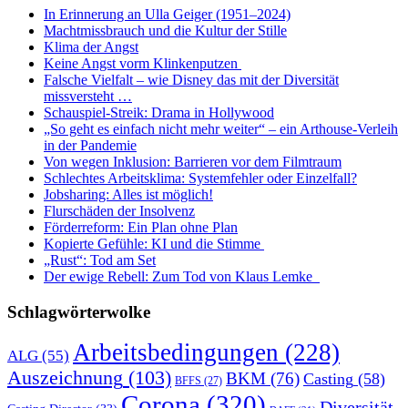
In Erinnerung an Ulla Geiger (1951–2024)
Machtmissbrauch und die Kultur der Stille
Klima der Angst
Keine Angst vorm Klinkenputzen
Falsche Vielfalt – wie Disney das mit der Diversität
missversteht …
Schauspiel-Streik: Drama in Hollywood
„So geht es einfach nicht mehr weiter“ – ein Arthouse-Verleih
in der Pandemie
Von wegen Inklusion: Barrieren vor dem Filmtraum
Schlechtes Arbeitsklima: Systemfehler oder Einzelfall?
Jobsharing: Alles ist möglich!
Flurschäden der Insolvenz
Förderreform: Ein Plan ohne Plan
Kopierte Gefühle: KI und die Stimme
„Rust“: Tod am Set
Der ewige Rebell: Zum Tod von Klaus Lemke
Schlagwörterwolke
Arbeitsbedingungen
(228)
ALG
(55)
Auszeichnung
(103)
BKM
(76)
Casting
(58)
BFFS
(27)
Corona
(320)
Diversität