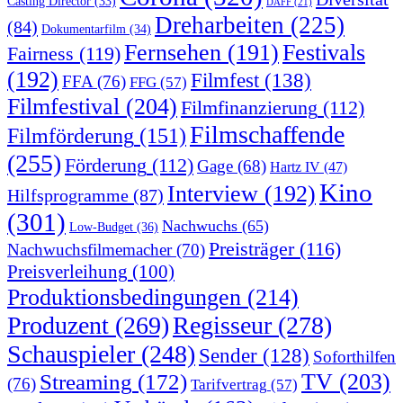
Casting Director
(33)
DAFF
(21)
Dreharbeiten
(225)
(84)
Dokumentarfilm
(34)
Fernsehen
(191)
Festivals
Fairness
(119)
(192)
Filmfest
(138)
FFA
(76)
FFG
(57)
Filmfestival
(204)
Filmfinanzierung
(112)
Filmschaffende
Filmförderung
(151)
(255)
Förderung
(112)
Gage
(68)
Hartz IV
(47)
Kino
Interview
(192)
Hilfsprogramme
(87)
(301)
Nachwuchs
(65)
Low-Budget
(36)
Preisträger
(116)
Nachwuchsfilmemacher
(70)
Preisverleihung
(100)
Produktionsbedingungen
(214)
Produzent
(269)
Regisseur
(278)
Schauspieler
(248)
Sender
(128)
Soforthilfen
TV
(203)
Streaming
(172)
(76)
Tarifvertrag
(57)