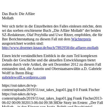
Das Buch: Die Affäre
Mollath
Wer sich tiefer in die Einzelheiten des Falles einlesen möchte, dem
sei das soeben erschienene Buch „Die Affäre Mollath“ der beiden
SZ-Redakteure, Olaf Przybilla und Uwe Ritzer, empfohlen, die für
Ihre Berichterstattung zu diesem Fall mit dem
Wächterpreis
ausgezeichnet worden sind:
http://www.droemer-knaur.de/buch/7892958/die-affaere-mollath
Einen leicht verständlichen Einblick in die zum Teil komplexen
Details der Geschichte und die aktuellen Entwicklungen bietet
zudem durch viele Artikel, die seit Dezember 2012 zu diesem Fall
entstanden sind, die Autorin und Oberstaatsanwältin a.D. Gabriele
Wolff in Ihrem Blog:
gabrielewolff.wordpress.com
https://out-takes.de/wp-
content/uploads/2019/11/out_takes_logo01.jpg
0
0
Frank Fischer
https://out-takes.de/wp-
content/uploads/2019/11/out_takes_logo01.jpg
Frank Fischer
2013-
06-02 00:09:30
2013-06-04 09:38:38
Die Story im Ersten: „Der Fall
Mollath – in den Fängen von Justiz, Politik und Psychiatrie“