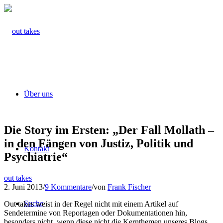
Über uns
Die Story im Ersten: „Der Fall Mollath –
in den Fängen von Justiz, Politik und
Kontakt
Psychiatrie“
out takes
2. Juni 2013
/
9 Kommentare
/
von
Frank Fischer
Suche
Out takes weist in der Regel nicht mit einem Artikel auf
Sendetermine von Reportagen oder Dokumentationen hin,
besonders nicht, wenn diese nicht die Kernthemen unseres Blogs