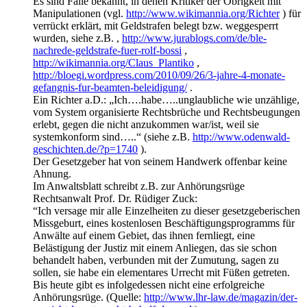
Es sind Fälle bekannt, in denen Kritiker der Obrigkeit mit
Manipulationen (vgl.
http://www.wikimannia.org/Richter
) für
verrückt erklärt, mit Geldstrafen belegt bzw. weggesperrt
wurden, siehe z.B. ,
http://www.jurablogs.com/de/ble-
nachrede-geldstrafe-fuer-rolf-bossi
,
http://wikimannia.org/Claus_Plantiko
,
http://bloegi.wordpress.com/2010/09/26/3-jahre-4-monate-
gefangnis-fur-beamten-beleidigung/
.
Ein Richter a.D.: „Ich….habe…..unglaubliche wie unzählige,
vom System organisierte Rechtsbrüche und Rechtsbeugungen
erlebt, gegen die nicht anzukommen war/ist, weil sie
systemkonform sind…..“ (siehe z.B.
http://www.odenwald-
geschichten.de/?p=1740
).
Der Gesetzgeber hat von seinem Handwerk offenbar keine
Ahnung.
Im Anwaltsblatt schreibt z.B. zur Anhörungsrüge
Rechtsanwalt Prof. Dr. Rüdiger Zuck:
“Ich versage mir alle Einzelheiten zu dieser gesetzgeberischen
Missgeburt, eines kostenlosen Beschäftigungsprogramms für
Anwälte auf einem Gebiet, das ihnen fernliegt, eine
Belästigung der Justiz mit einem Anliegen, das sie schon
behandelt haben, verbunden mit der Zumutung, sagen zu
sollen, sie habe ein elementares Urrecht mit Füßen getreten.
Bis heute gibt es infolgedessen nicht eine erfolgreiche
Anhörungsrüge. (Quelle:
http://www.lhr-law.de/magazin/der-