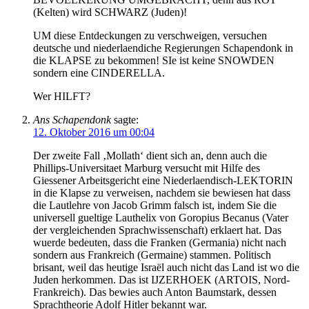
(Kelten) wird SCHWARZ (Juden)!
UM diese Entdeckungen zu verschweigen, versuchen
deutsche und niederlaendiche Regierungen Schapendonk in
die KLAPSE zu bekommen! SIe ist keine SNOWDEN
sondern eine CINDERELLA.
Wer HILFT?
Ans Schapendonk
sagte:
12. Oktober 2016 um 00:04
Der zweite Fall ‚Mollath‘ dient sich an, denn auch die
Phillips-Universitaet Marburg versucht mit Hilfe des
Giessener Arbeitsgericht eine Niederlaendisch-LEKTORIN
in die Klapse zu verweisen, nachdem sie bewiesen hat dass
die Lautlehre von Jacob Grimm falsch ist, indem Sie die
universell gueltige Lauthelix von Goropius Becanus (Vater
der vergleichenden Sprachwissenschaft) erklaert hat. Das
wuerde bedeuten, dass die Franken (Germania) nicht nach
sondern aus Frankreich (Germaine) stammen. Politisch
brisant, weil das heutige Israël auch nicht das Land ist wo die
Juden herkommen. Das ist IJZERHOEK (ARTOIS, Nord-
Frankreich). Das bewies auch Anton Baumstark, dessen
Sprachtheorie Adolf Hitler bekannt war.