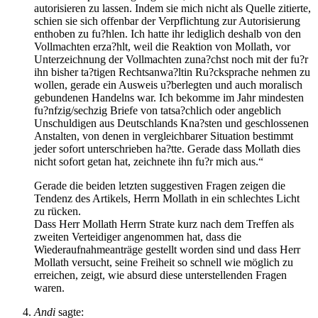
autorisieren zu lassen. Indem sie mich nicht als Quelle zitierte,
schien sie sich offenbar der Verpflichtung zur Autorisierung
enthoben zu fu?hlen. Ich hatte ihr lediglich deshalb von den
Vollmachten erza?hlt, weil die Reaktion von Mollath, vor
Unterzeichnung der Vollmachten zuna?chst noch mit der fu?r
ihn bisher ta?tigen Rechtsanwa?ltin Ru?cksprache nehmen zu
wollen, gerade ein Ausweis u?berlegten und auch moralisch
gebundenen Handelns war. Ich bekomme im Jahr mindesten
fu?nfzig/sechzig Briefe von tatsa?chlich oder angeblich
Unschuldigen aus Deutschlands Kna?sten und geschlossenen
Anstalten, von denen in vergleichbarer Situation bestimmt
jeder sofort unterschrieben ha?tte. Gerade dass Mollath dies
nicht sofort getan hat, zeichnete ihn fu?r mich aus.“
Gerade die beiden letzten suggestiven Fragen zeigen die
Tendenz des Artikels, Herrn Mollath in ein schlechtes Licht
zu rücken.
Dass Herr Mollath Herrn Strate kurz nach dem Treffen als
zweiten Verteidiger angenommen hat, dass die
Wiederaufnahmeanträge gestellt worden sind und dass Herr
Mollath versucht, seine Freiheit so schnell wie möglich zu
erreichen, zeigt, wie absurd diese unterstellenden Fragen
waren.
Andi
sagte: