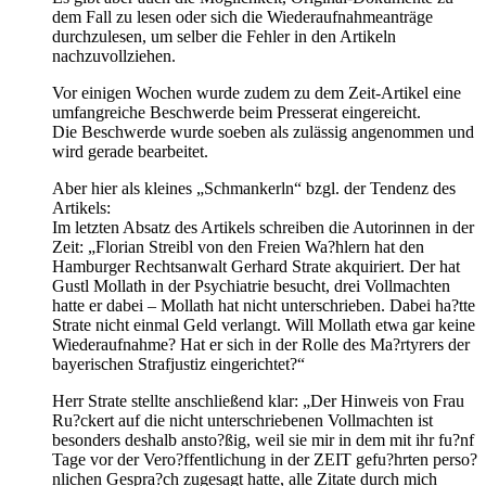
dem Fall zu lesen oder sich die Wiederaufnahmeanträge
durchzulesen, um selber die Fehler in den Artikeln
nachzuvollziehen.
Vor einigen Wochen wurde zudem zu dem Zeit-Artikel eine
umfangreiche Beschwerde beim Presserat eingereicht.
Die Beschwerde wurde soeben als zulässig angenommen und
wird gerade bearbeitet.
Aber hier als kleines „Schmankerln“ bzgl. der Tendenz des
Artikels:
Im letzten Absatz des Artikels schreiben die Autorinnen in der
Zeit: „Florian Streibl von den Freien Wa?hlern hat den
Hamburger Rechtsanwalt Gerhard Strate akquiriert. Der hat
Gustl Mollath in der Psychiatrie besucht, drei Vollmachten
hatte er dabei – Mollath hat nicht unterschrieben. Dabei ha?tte
Strate nicht einmal Geld verlangt. Will Mollath etwa gar keine
Wiederaufnahme? Hat er sich in der Rolle des Ma?rtyrers der
bayerischen Strafjustiz eingerichtet?“
Herr Strate stellte anschließend klar: „Der Hinweis von Frau
Ru?ckert auf die nicht unterschriebenen Vollmachten ist
besonders deshalb ansto?ßig, weil sie mir in dem mit ihr fu?nf
Tage vor der Vero?ffentlichung in der ZEIT gefu?hrten perso?
nlichen Gespra?ch zugesagt hatte, alle Zitate durch mich