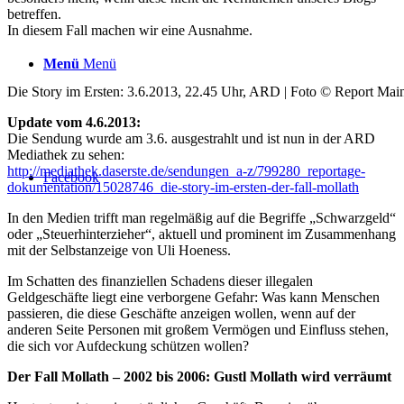
betreffen.
In diesem Fall machen wir eine Ausnahme.
Menü
Menü
Die Story im Ersten: 3.6.2013, 22.45 Uhr, ARD | Foto © Report M
Update vom 4.6.2013:
Die Sendung wurde am 3.6. ausgestrahlt und ist nun in der ARD
Mediathek zu sehen:
http://mediathek.daserste.de/sendungen_a-z/799280_reportage-
Facebook
dokumentation/15028746_die-story-im-ersten-der-fall-mollath
In den Medien trifft man regelmäßig auf die Begriffe „Schwarzgeld“
oder „Steuerhinterzieher“, aktuell und prominent im Zusammenhang
mit der Selbstanzeige von Uli Hoeness.
Im Schatten des finanziellen Schadens dieser illegalen
Geldgeschäfte liegt eine verborgene Gefahr: Was kann Menschen
passieren, die diese Geschäfte anzeigen wollen, wenn auf der
anderen Seite Personen mit großem Vermögen und Einfluss stehen,
die sich vor Aufdeckung schützen wollen?
Der Fall Mollath – 2002 bis 2006: Gustl Mollath wird verräumt