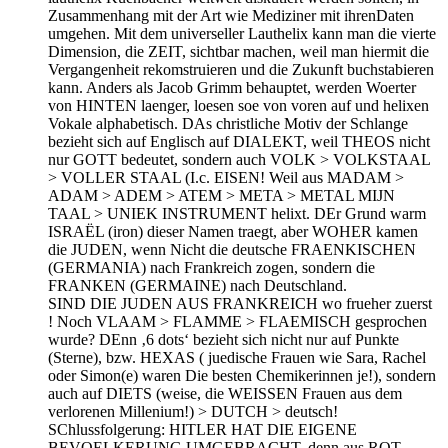
Zusammenhang mit der Art wie Mediziner mit ihrenDaten
umgehen. Mit dem universeller Lauthelix kann man die vierte
Dimension, die ZEIT, sichtbar machen, weil man hiermit die
Vergangenheit rekomstruieren und die Zukunft buchstabieren
kann. Anders als Jacob Grimm behauptet, werden Woerter
von HINTEN laenger, loesen soe von voren auf und helixen
Vokale alphabetisch. DAs christliche Motiv der Schlange
bezieht sich auf Englisch auf DIALEKT, weil THEOS nicht
nur GOTT bedeutet, sondern auch VOLK > VOLKSTAAL
> VOLLER STAAL (I.c. EISEN! Weil aus MADAM >
ADAM > ADEM > ATEM > META > METAL MIJN
TAAL > UNIEK INSTRUMENT helixt. DEr Grund warm
ISRAËL (iron) dieser Namen traegt, aber WOHER kamen
die JUDEN, wenn Nicht die deutsche FRAENKISCHEN
(GERMANIA) nach Frankreich zogen, sondern die
FRANKEN (GERMAINE) nach Deutschland.
SIND DIE JUDEN AUS FRANKREICH wo frueher zuerst
! Noch VLAAM > FLAMME > FLAEMISCH gesprochen
wurde? DEnn ‚6 dots‘ bezieht sich nicht nur auf Punkte
(Sterne), bzw. HEXAS ( juedische Frauen wie Sara, Rachel
oder Simon(e) waren Die besten Chemikerinnen je!), sondern
auch auf DIETS (weise, die WEISSEN Frauen aus dem
verlorenen Millenium!) > DUTCH > deutsch!
SChlussfolgerung: HITLER HAT DIE EIGENE
BEVOELKERUNG UMGEBRACHT, denn aus ROT