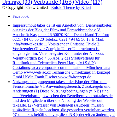
Verbände
(163)
Video
(117)
Umfrage
(90)
© Copyright - Crew United -
Enfold Theme by Kriesi
Facebook
Impressum
out-takes.de ist ein Angebot von: Diensteanbieter:
out takes der Blog der Film- und Fernsehbranche e.V.
Anschrift: Kasparstr. 26 50670 Köln Deutschland Telefon:
0221 / 94 65 56 20 Telefax: 0221 / 94 65 56 18 E-Mail:
info@out-takes.de 1. Vorsitzender Christina Thiele 2.
Vorsitzender Oliver Zenglein Unser Unternehmen ist
eingetragen im: Vereinsregister Köln unter der Nr. xxxx
Verantwortlich iSd § 55 Abs. 2 des Staatsvertrags für
Rundfunk und Telemedien Peter Hartig (v.i.S.d.P.)
Gestaltung: ac.cc corporate communications München Jana
Cerno www.web-ac.cc Technische Umsetzung: fh-konzept
GmbH Köln Frank Fischer www.fh-konzept.de
Nutzungsbedingungen
out takes – der Blog der Film- und
Fernsehbranche § 1 Anwendungsbereich, Zusatzregeln und
Änderungen (1) Diese Nutzungsbedingungen (= NB) sind
eine Vereinbarung zwischen den Betreibern von out-takes.de
und den Mitgliedern über die Nutzung der Website out-
takes.de. (2) Verfasser von Beiträgen (Autoren) müssen
zusätzliche Regeln beachten, die gesondert vereinbart werden.
(3) out takes behält sich vor, diese NB jederzeit zu ändern. § 2