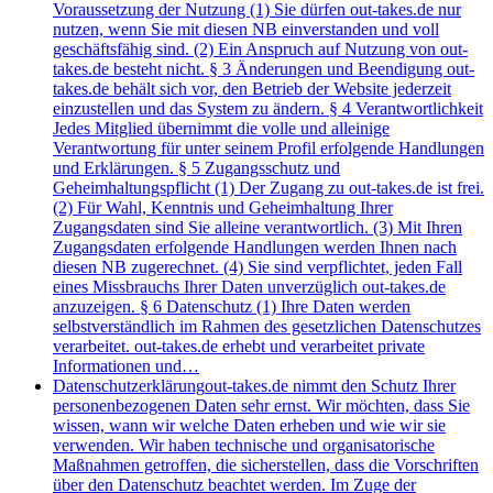
Voraussetzung der Nutzung (1) Sie dürfen out-takes.de nur
nutzen, wenn Sie mit diesen NB einverstanden und voll
geschäftsfähig sind. (2) Ein Anspruch auf Nutzung von out-
takes.de besteht nicht. § 3 Änderungen und Beendigung out-
takes.de behält sich vor, den Betrieb der Website jederzeit
einzustellen und das System zu ändern. § 4 Verantwortlichkeit
Jedes Mitglied übernimmt die volle und alleinige
Verantwortung für unter seinem Profil erfolgende Handlungen
und Erklärungen. § 5 Zugangsschutz und
Geheimhaltungspflicht (1) Der Zugang zu out-takes.de ist frei.
(2) Für Wahl, Kenntnis und Geheimhaltung Ihrer
Zugangsdaten sind Sie alleine verantwortlich. (3) Mit Ihren
Zugangsdaten erfolgende Handlungen werden Ihnen nach
diesen NB zugerechnet. (4) Sie sind verpflichtet, jeden Fall
eines Missbrauchs Ihrer Daten unverzüglich out-takes.de
anzuzeigen. § 6 Datenschutz (1) Ihre Daten werden
selbstverständlich im Rahmen des gesetzlichen Datenschutzes
verarbeitet. out-takes.de erhebt und verarbeitet private
Informationen und…
Datenschutzerklärung
out-takes.de nimmt den Schutz Ihrer
personenbezogenen Daten sehr ernst. Wir möchten, dass Sie
wissen, wann wir welche Daten erheben und wie wir sie
verwenden. Wir haben technische und organisatorische
Maßnahmen getroffen, die sicherstellen, dass die Vorschriften
über den Datenschutz beachtet werden. Im Zuge der