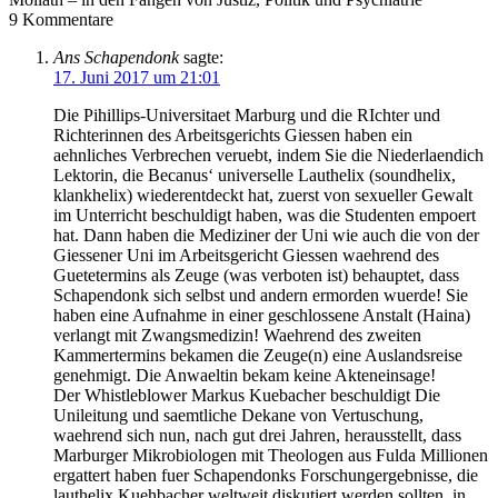
9
Kommentare
Ans Schapendonk
sagte:
17. Juni 2017 um 21:01
Die Pihillips-Universitaet Marburg und die RIchter und
Richterinnen des Arbeitsgerichts Giessen haben ein
aehnliches Verbrechen veruebt, indem Sie die Niederlaendich
Lektorin, die Becanus‘ universelle Lauthelix (soundhelix,
klankhelix) wiederentdeckt hat, zuerst von sexueller Gewalt
im Unterricht beschuldigt haben, was die Studenten empoert
hat. Dann haben die Mediziner der Uni wie auch die von der
Giessener Uni im Arbeitsgericht Giessen waehrend des
Guetetermins als Zeuge (was verboten ist) behauptet, dass
Schapendonk sich selbst und andern ermorden wuerde! Sie
haben eine Aufnahme in einer geschlossene Anstalt (Haina)
verlangt mit Zwangsmedizin! Waehrend des zweiten
Kammertermins bekamen die Zeuge(n) eine Auslandsreise
genehmigt. Die Anwaeltin bekam keine Akteneinsage!
Der Whistleblower Markus Kuebacher beschuldigt Die
Unileitung und saemtliche Dekane von Vertuschung,
waehrend sich nun, nach gut drei Jahren, herausstellt, dass
Marburger Mikrobiologen mit Theologen aus Fulda Millionen
ergattert haben fuer Schapendonks Forschungergebnisse, die
lauthelix Kuehbacher weltweit diskutiert werden sollten, in