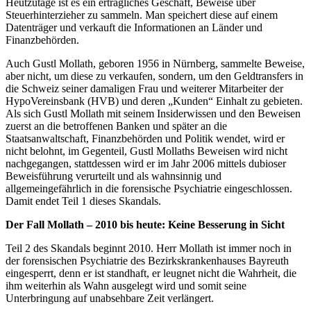
Heutzutage ist es ein erträgliches Geschäft, Beweise über
Steuerhinterzieher zu sammeln. Man speichert diese auf einem
Datenträger und verkauft die Informationen an Länder und
Finanzbehörden.
Auch Gustl Mollath, geboren 1956 in Nürnberg, sammelte Beweise,
aber nicht, um diese zu verkaufen, sondern, um den Geldtransfers in
die Schweiz seiner damaligen Frau und weiterer Mitarbeiter der
HypoVereinsbank (HVB) und deren „Kunden“ Einhalt zu gebieten.
Als sich Gustl Mollath mit seinem Insiderwissen und den Beweisen
zuerst an die betroffenen Banken und später an die
Staatsanwaltschaft, Finanzbehörden und Politik wendet, wird er
nicht belohnt, im Gegenteil, Gustl Mollaths Beweisen wird nicht
nachgegangen, stattdessen wird er im Jahr 2006 mittels dubioser
Beweisführung verurteilt und als wahnsinnig und
allgemeingefährlich in die forensische Psychiatrie eingeschlossen.
Damit endet Teil 1 dieses Skandals.
Der Fall Mollath – 2010 bis heute: Keine Besserung in Sicht
Teil 2 des Skandals beginnt 2010. Herr Mollath ist immer noch in
der forensischen Psychiatrie des Bezirkskrankenhauses Bayreuth
eingesperrt, denn er ist standhaft, er leugnet nicht die Wahrheit, die
ihm weiterhin als Wahn ausgelegt wird und somit seine
Unterbringung auf unabsehbare Zeit verlängert.