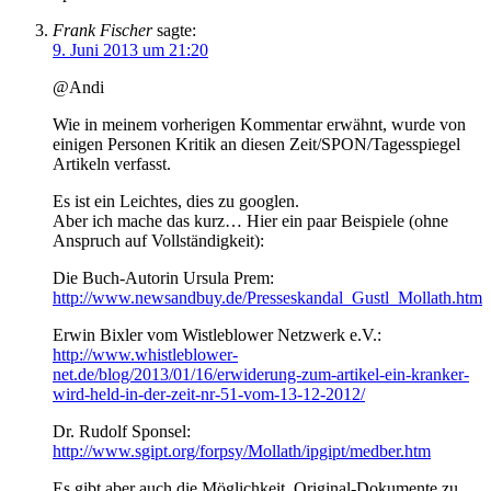
Frank Fischer
sagte:
9. Juni 2013 um 21:20
@Andi
Wie in meinem vorherigen Kommentar erwähnt, wurde von
einigen Personen Kritik an diesen Zeit/SPON/Tagesspiegel
Artikeln verfasst.
Es ist ein Leichtes, dies zu googlen.
Aber ich mache das kurz… Hier ein paar Beispiele (ohne
Anspruch auf Vollständigkeit):
Die Buch-Autorin Ursula Prem:
http://www.newsandbuy.de/Presseskandal_Gustl_Mollath.htm
Erwin Bixler vom Wistleblower Netzwerk e.V.:
http://www.whistleblower-
net.de/blog/2013/01/16/erwiderung-zum-artikel-ein-kranker-
wird-held-in-der-zeit-nr-51-vom-13-12-2012/
Dr. Rudolf Sponsel:
http://www.sgipt.org/forpsy/Mollath/ipgipt/medber.htm
Es gibt aber auch die Möglichkeit, Original-Dokumente zu