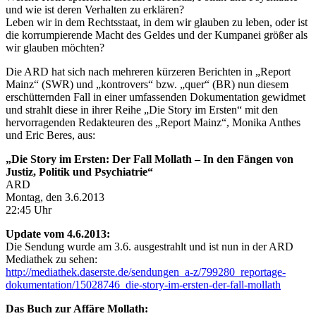
und wie ist deren Verhalten zu erklären?
Leben wir in dem Rechtsstaat, in dem wir glauben zu leben, oder ist
die korrumpierende Macht des Geldes und der Kumpanei größer als
wir glauben möchten?
Die ARD hat sich nach mehreren kürzeren Berichten in „Report
Mainz“ (SWR) und „kontrovers“ bzw. „quer“ (BR) nun diesem
erschütternden Fall in einer umfassenden Dokumentation gewidmet
und strahlt diese in ihrer Reihe „Die Story im Ersten“ mit den
hervorragenden Redakteuren des „Report Mainz“, Monika Anthes
und Eric Beres, aus:
„Die Story im Ersten: Der Fall Mollath – In den Fängen von
Justiz, Politik und Psychiatrie“
ARD
Montag, den 3.6.2013
22:45 Uhr
Update vom 4.6.2013:
Die Sendung wurde am 3.6. ausgestrahlt und ist nun in der ARD
Mediathek zu sehen:
http://mediathek.daserste.de/sendungen_a-z/799280_reportage-
dokumentation/15028746_die-story-im-ersten-der-fall-mollath
Das Buch zur Affäre Mollath: