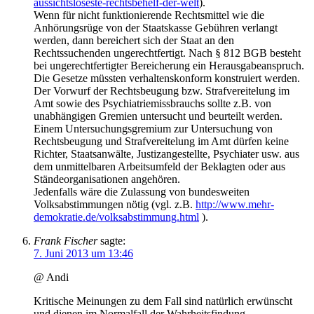
aussichtsloseste-rechtsbehelf-der-welt
).
Wenn für nicht funktionierende Rechtsmittel wie die
Anhörungsrüge von der Staatskasse Gebühren verlangt
werden, dann bereichert sich der Staat an den
Rechtssuchenden ungerechtfertigt. Nach § 812 BGB besteht
bei ungerechtfertigter Bereicherung ein Herausgabeanspruch.
Die Gesetze müssten verhaltenskonform konstruiert werden.
Der Vorwurf der Rechtsbeugung bzw. Strafvereitelung im
Amt sowie des Psychiatriemissbrauchs sollte z.B. von
unabhängigen Gremien untersucht und beurteilt werden.
Einem Untersuchungsgremium zur Untersuchung von
Rechtsbeugung und Strafvereitelung im Amt dürfen keine
Richter, Staatsanwälte, Justizangestellte, Psychiater usw. aus
dem unmittelbaren Arbeitsumfeld der Beklagten oder aus
Ständeorganisationen angehören.
Jedenfalls wäre die Zulassung von bundesweiten
Volksabstimmungen nötig (vgl. z.B.
http://www.mehr-
demokratie.de/volksabstimmung.html
).
Frank Fischer
sagte:
7. Juni 2013 um 13:46
@ Andi
Kritische Meinungen zu dem Fall sind natürlich erwünscht
und dienen im Normalfall der Wahrheitsfindung.