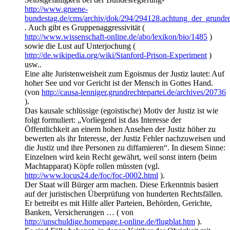
http://www.gruene-
bundestag.de/cms/archiv/dok/294/294128.achtung_der_grundre
. Auch gibt es Gruppenaggressivität (
http://www.wissenschaft-online.de/abo/lexikon/bio/1485
)
sowie die Lust auf Unterjochung (
http://de.wikipedia.org/wiki/Stanford-Prison-Experiment
)
usw..
Eine alte Juristenweisheit zum Egoismus der Justiz lautet: Auf
hoher See und vor Gericht ist der Mensch in Gottes Hand.
(von
http://causa-lenniger.grundrechtepartei.de/archives/20736
).
Das kausale schlüssige (egoistische) Motiv der Justiz ist wie
folgt formuliert: „Vorliegend ist das Interesse der
Öffentlichkeit an einem hohen Ansehen der Justiz höher zu
bewerten als ihr Interesse, der Justiz Fehler nachzuweisen und
die Justiz und ihre Personen zu diffamieren“. In diesem Sinne:
Einzelnen wird kein Recht gewährt, weil sonst intern (beim
Machtapparat) Köpfe rollen müssten (vgl.
http://www.locus24.de/foc/foc-0002.html
).
Der Staat will Bürger arm machen. Diese Erkenntnis basiert
auf der juristischen Überprüfung von hunderten Rechtsfällen.
Er betreibt es mit Hilfe aller Parteien, Behörden, Gerichte,
Banken, Versicherungen … ( von
http://unschuldige.homepage.t-online.de/flugblat.htm
).