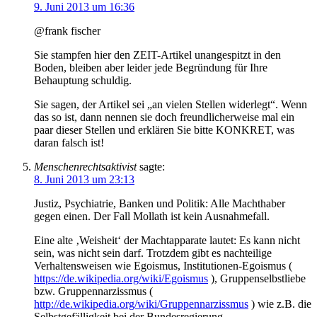
9. Juni 2013 um 16:36
@frank fischer
Sie stampfen hier den ZEIT-Artikel unangespitzt in den
Boden, bleiben aber leider jede Begründung für Ihre
Behauptung schuldig.
Sie sagen, der Artikel sei „an vielen Stellen widerlegt“. Wenn
das so ist, dann nennen sie doch freundlicherweise mal ein
paar dieser Stellen und erklären Sie bitte KONKRET, was
daran falsch ist!
Menschenrechtsaktivist
sagte:
8. Juni 2013 um 23:13
Justiz, Psychiatrie, Banken und Politik: Alle Machthaber
gegen einen. Der Fall Mollath ist kein Ausnahmefall.
Eine alte ‚Weisheit‘ der Machtapparate lautet: Es kann nicht
sein, was nicht sein darf. Trotzdem gibt es nachteilige
Verhaltensweisen wie Egoismus, Institutionen-Egoismus (
https://de.wikipedia.org/wiki/Egoismus
), Gruppenselbstliebe
bzw. Gruppennarzissmus (
http://de.wikipedia.org/wiki/Gruppennarzissmus
) wie z.B. die
Selbstgefälligkeit bei der Bundesregierung-