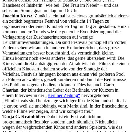
Banshees of Inisherin“ wie bei „Die Frau im Nebel“ – und das
selbst am Sonntagnachmittag um 16 Uhr.
Joachim Kurz:
Zunächst einmal ist es etwas grundsätzlich anderes,
ein zeitlich begrenztes Festival von vielleicht 14 Tagen zu
organisieren oder einen Kinobetrieb Tag für Tag zu gestalten. Hinzu
kommen andere Trends wie die generelle Eventisierung und die
Verlagerung der Zuschauerinteressen auf wenige
Leuchtturmveranstaltungen. Da sind Festivals prinzipiell im Vorteil.
Zudem sehen wir auch in anderen Kulturbereichen, dass große
Veranstaltungen besser besucht sind, als vermeintlich kleine.
Hinzu kommt noch etwas anderes, das gerne übersehen wird: Die
Kinos sind direkt abhängig von der Attraktivität der Filme, die einen
offiziellen Kinostart erhalten sowie von der Strategie der
Verleiher. Festivals hingegen können aus einen viel größeren Pool
an Filmen auswählen, gezielt kuratieren und damit die Bedürfnisse
des Publikums genau bedienen können. Dies hat auch Carlo
Chatrian, der künstlerische Leiter der Berlinale, vor Kurzem in
einem Interview in der
„Berliner Zeitung“
hervorgehoben:
„Filmfestivals sind heutzutage wichtiger für die Kinolandschaft als
je zuvor, weil sie unabhängig vom Markt sind. In der Entscheidung,
welche Filme wir zeigen, sind wir komplett frei.“
Tanja C. Krainhöfer:
Dabei ist ein Festival nicht nur
programmatisch flexibler, sondern auch räumlich. Nicht allein
wegen der wegbrechenden Kinos und anderer Spielorte, wie das