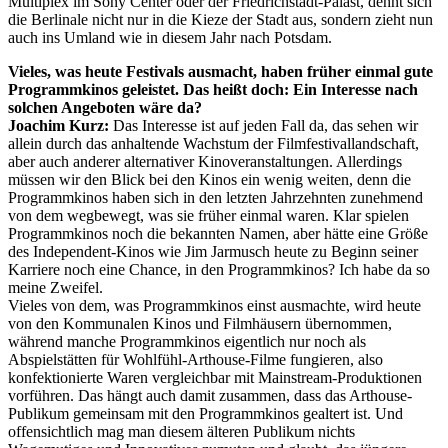
Multiplex im Sony Center oder der Friedrichstadt-Palast, dehnt sich
die Berlinale nicht nur in die Kieze der Stadt aus, sondern zieht nun
auch ins Umland wie in diesem Jahr nach Potsdam.
Vieles, was heute Festivals ausmacht, haben früher einmal gute
Programmkinos geleistet. Das heißt doch: Ein Interesse nach
solchen Angeboten wäre da?
Joachim Kurz:
Das Interesse ist auf jeden Fall da, das sehen wir
allein durch das anhaltende Wachstum der Filmfestivallandschaft,
aber auch anderer alternativer Kinoveranstaltungen. Allerdings
müssen wir den Blick bei den Kinos ein wenig weiten, denn die
Programmkinos haben sich in den letzten Jahrzehnten zunehmend
von dem wegbewegt, was sie früher einmal waren. Klar spielen
Programmkinos noch die bekannten Namen, aber hätte eine Größe
des Independent-Kinos wie Jim Jarmusch heute zu Beginn seiner
Karriere noch eine Chance, in den Programmkinos? Ich habe da so
meine Zweifel.
Vieles von dem, was Programmkinos einst ausmachte, wird heute
von den Kommunalen Kinos und Filmhäusern übernommen,
während manche Programmkinos eigentlich nur noch als
Abspielstätten für Wohlfühl-Arthouse-Filme fungieren, also
konfektionierte Waren vergleichbar mit Mainstream-Produktionen
vorführen. Das hängt auch damit zusammen, dass das Arthouse-
Publikum gemeinsam mit den Programmkinos gealtert ist. Und
offensichtlich mag man diesem älteren Publikum nichts