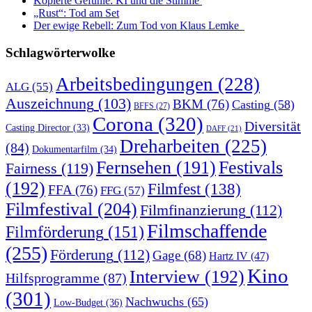
Kopierte Gefühle: KI und die Stimme
„Rust“: Tod am Set
Der ewige Rebell: Zum Tod von Klaus Lemke
Schlagwörterwolke
Arbeitsbedingungen
(228)
ALG
(55)
Auszeichnung
(103)
BKM
(76)
Casting
(58)
BFFS
(27)
Corona
(320)
Diversität
Casting Director
(33)
DAFF
(21)
Dreharbeiten
(225)
(84)
Dokumentarfilm
(34)
Fernsehen
(191)
Festivals
Fairness
(119)
(192)
Filmfest
(138)
FFA
(76)
FFG
(57)
Filmfestival
(204)
Filmfinanzierung
(112)
Filmschaffende
Filmförderung
(151)
(255)
Förderung
(112)
Gage
(68)
Hartz IV
(47)
Kino
Interview
(192)
Hilfsprogramme
(87)
(301)
Nachwuchs
(65)
Low-Budget
(36)