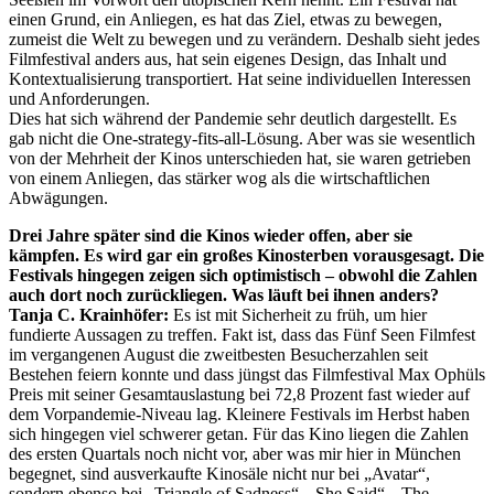
einen Grund, ein Anliegen, es hat das Ziel, etwas zu bewegen,
zumeist die Welt zu bewegen und zu verändern. Deshalb sieht jedes
Filmfestival anders aus, hat sein eigenes Design, das Inhalt und
Kontextualisierung transportiert. Hat seine individuellen Interessen
und Anforderungen.
Dies hat sich während der Pandemie sehr deutlich dargestellt. Es
gab nicht die One-strategy-fits-all-Lösung. Aber was sie wesentlich
von der Mehrheit der Kinos unterschieden hat, sie waren getrieben
von einem Anliegen, das stärker wog als die wirtschaftlichen
Abwägungen.
Drei Jahre später sind die Kinos wieder offen, aber sie
kämpfen. Es wird gar ein großes Kinosterben vorausgesagt. Die
Festivals hingegen zeigen sich optimistisch – obwohl die Zahlen
auch dort noch zurückliegen. Was läuft bei ihnen anders?
Tanja C. Krainhöfer:
Es ist mit Sicherheit zu früh, um hier
fundierte Aussagen zu treffen. Fakt ist, dass das Fünf Seen Filmfest
im vergangenen August die zweitbesten Besucherzahlen seit
Bestehen feiern konnte und dass jüngst das Filmfestival Max Ophüls
Preis mit seiner Gesamtauslastung bei 72,8 Prozent fast wieder auf
dem Vorpandemie-Niveau lag. Kleinere Festivals im Herbst haben
sich hingegen viel schwerer getan. Für das Kino liegen die Zahlen
des ersten Quartals noch nicht vor, aber was mir hier in München
begegnet, sind ausverkaufte Kinosäle nicht nur bei „Avatar“,
sondern ebenso bei „Triangle of Sadness“, „She Said“, „The