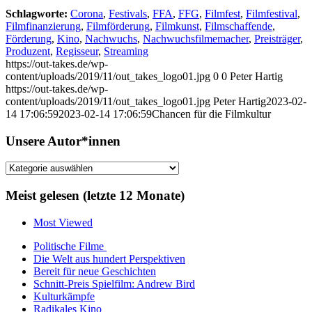
Schlagworte:
Corona
,
Festivals
,
FFA
,
FFG
,
Filmfest
,
Filmfestival
,
Filmfinanzierung
,
Filmförderung
,
Filmkunst
,
Filmschaffende
,
Förderung
,
Kino
,
Nachwuchs
,
Nachwuchsfilmemacher
,
Preisträger
,
Produzent
,
Regisseur
,
Streaming
https://out-takes.de/wp-
content/uploads/2019/11/out_takes_logo01.jpg
0
0
Peter Hartig
https://out-takes.de/wp-
content/uploads/2019/11/out_takes_logo01.jpg
Peter Hartig
2023-02-
14 17:06:59
2023-02-14 17:06:59
Chancen für die Filmkultur
Unsere Autor*innen
Unsere
Autor*innen
Meist gelesen (letzte 12 Monate)
Most Viewed
Politische Filme
Die Welt aus hundert Perspektiven
Bereit für neue Geschichten
Schnitt-Preis Spielfilm: Andrew Bird
Kulturkämpfe
Radikales Kino