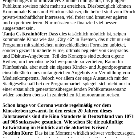
Wagemutiges und Innovatives zumuten und glaubt, das jüngere
Publikum sowieso nicht mehr zu erreichen. Diesbezüglich können
Kommunale Kinos und Filmkunsthäuser, die befreit sind vom Druck
privatwirtschaftlicher Interessen, viel freier und kreativer agieren
und experimentieren. Nur müssten sie finanziell viel besser
ausgestattet sein.
Tanja C. Krainhöfer:
Dass dies tatsächlich möglich ist, zeigen
kommunale Kinos wie das „City 46“ in Bremen, das nicht nur ein
Programm mit zahlreichen unterschiedlichen Formaten anbietet,
sondern gezielt kuratierte Filme, oftmals begleitet von Gesprächs-
und Diskurs-Angeboten. Teil des Konzepts sind zudem eigene
Reihen, um thematische Schwerpunkte zu vertiefen, Raum für
Filmfestivals, aber auch ein eigenes Kinder- und Jugendprogramm
einschließlich eines umfangreichen Angebots zur Vermittlung von
Medienkompetenz. Jedoch vor allem der enge Austausch mit der
Stadtgesellschaft bei der Programmarbeit spiegelt sich nicht nur in
einer erstaunlich generationsübergreifenden Publikumsresonanz
wider, sondern ebenso in zahlreichen Kinoprogrammpreisen.
Schon lange vor Corona wurde regelmäßig vor dem
Kinosterben gewarnt. In den ersten 20 Jahren dieses
Jahrtausends sind die Kino-Standorte in Deutschland von 1071
auf 905 sukzessive
gesunken. Wie sehen Sie die zukünftige
Entwicklung im Hinblick auf die aktuellen Krisen?
Joachim Kurz:
Das ist im Moment wirklich schwer vorherzusagen.