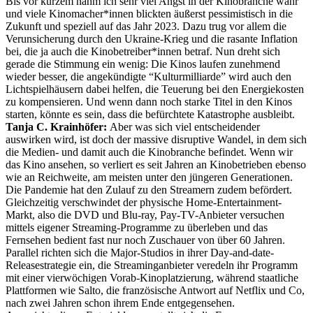
Bis vor kurzem nahm ich sehr viel Angst in der Kinobranche wahr
und viele Kinomacher*innen blickten äußerst pessimistisch in die
Zukunft und speziell auf das Jahr 2023. Dazu trug vor allem die
Verunsicherung durch den Ukraine-Krieg und die rasante Inflation
bei, die ja auch die Kinobetreiber*innen betraf. Nun dreht sich
gerade die Stimmung ein wenig: Die Kinos laufen zunehmend
wieder besser, die angekündigte “Kulturmilliarde” wird auch den
Lichtspielhäusern dabei helfen, die Teuerung bei den Energiekosten
zu kompensieren. Und wenn dann noch starke Titel in den Kinos
starten, könnte es sein, dass die befürchtete Katastrophe ausbleibt.
Tanja C. Krainhöfer:
Aber was sich viel entscheidender
auswirken wird, ist doch der massive disruptive Wandel, in dem sich
die Medien- und damit auch die Kinobranche befindet. Wenn wir
das Kino ansehen, so verliert es seit Jahren an Kinobetrieben ebenso
wie an Reichweite, am meisten unter den jüngeren Generationen.
Die Pandemie hat den Zulauf zu den Streamern zudem befördert.
Gleichzeitig verschwindet der physische Home-Entertainment-
Markt, also die DVD und Blu-ray, Pay-TV-Anbieter versuchen
mittels eigener Streaming-Programme zu überleben und das
Fernsehen bedient fast nur noch Zuschauer von über 60 Jahren.
Parallel richten sich die Major-Studios in ihrer Day-and-date-
Releasestrategie ein, die Streaminganbieter veredeln ihr Programm
mit einer vierwöchigen Vorab-Kinoplatzierung, während staatliche
Plattformen wie Salto, die französische Antwort auf Netflix und Co,
nach zwei Jahren schon ihrem Ende entgegensehen.