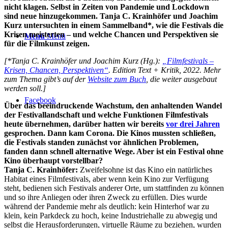
nicht klagen. Selbst in Zeiten von Pandemie und Lockdown
sind neue hinzugekommen. Tanja C. Krainhöfer und Joachim
Kurz untersuchten in einem Sammelband*, wie die Festivals die
Krisen meisterten – und welche Chancen und Perspektiven sie
Menü
Menü
für die Filmkunst zeigen.
[*Tanja C. Krainhöfer und Joachim Kurz (Hg.):
„Filmfestivals –
Krisen, Chancen, Perspektiven“
. Edition Text + Kritik, 2022. Mehr
zum Thema gibt’s auf der
Website zum Buch
, die weiter ausgebaut
werden soll.]
Facebook
Über das beeindruckende Wachstum, den anhaltenden Wandel
der Festivallandschaft und welche Funktionen Filmfestivals
heute übernehmen, darüber hatten wir bereits
vor drei Jahren
gesprochen. Dann kam Corona. Die Kinos mussten schließen,
die Festivals standen zunächst vor ähnlichen Problemen,
fanden dann schnell alternative Wege. Aber ist ein Festival ohne
Kino überhaupt vorstellbar?
Tanja C. Krainhöfer:
Zweifelsohne ist das Kino ein natürliches
Habitat eines Filmfestivals, aber wenn kein Kino zur Verfügung
steht, bedienen sich Festivals anderer Orte, um stattfinden zu können
und so ihre Anliegen oder ihren Zweck zu erfüllen. Dies wurde
während der Pandemie mehr als deutlich: kein Hinterhof war zu
klein, kein Parkdeck zu hoch, keine Industriehalle zu abwegig und
selbst die Herausforderungen, virtuelle Räume zu beziehen, wurden