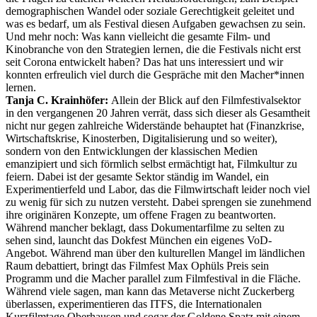
demographischen Wandel oder soziale Gerechtigkeit geleitet und
was es bedarf, um als Festival diesen Aufgaben gewachsen zu sein.
Und mehr noch: Was kann vielleicht die gesamte Film- und
Kinobranche von den Strategien lernen, die die Festivals nicht erst
seit Corona entwickelt haben? Das hat uns interessiert und wir
konnten erfreulich viel durch die Gespräche mit den Macher*innen
lernen.
Tanja C. Krainhöfer:
Allein der Blick auf den Filmfestivalsektor
in den vergangenen 20 Jahren verrät, dass sich dieser als Gesamtheit
nicht nur gegen zahlreiche Widerstände behauptet hat (Finanzkrise,
Wirtschaftskrise, Kinosterben, Digitalisierung und so weiter),
sondern von den Entwicklungen der klassischen Medien
emanzipiert und sich förmlich selbst ermächtigt hat, Filmkultur zu
feiern. Dabei ist der gesamte Sektor ständig im Wandel, ein
Experimentierfeld und Labor, das die Filmwirtschaft leider noch viel
zu wenig für sich zu nutzen versteht. Dabei sprengen sie zunehmend
ihre originären Konzepte, um offene Fragen zu beantworten.
Während mancher beklagt, dass Dokumentarfilme zu selten zu
sehen sind, launcht das Dokfest München ein eigenes VoD-
Angebot. Während man über den kulturellen Mangel im ländlichen
Raum debattiert, bringt das Filmfest Max Ophüls Preis sein
Programm und die Macher parallel zum Filmfestival in die Fläche.
Während viele sagen, man kann das Metaverse nicht Zuckerberg
überlassen, experimentieren das ITFS, die Internationalen
Kurzfilmtage Oberhausen und sogar der Goldene Spatz mit einem