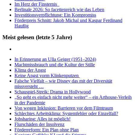
Im Herz der Finsternis
Berlinale 2026: So facettenreich wie das Leben
Investitionsverpflichtung: Ein Kompromiss
Förderpreis Schnitt: Jakob Michal und Kaspar Ferdinand
Haußig
Meist gelesen (letzte 5 Jahre)
In Erinnerung an Ulla Geiger (1951–2024)
Machtmissbrauch und die Kultur der Stille
Klima der Angst
Keine Angst vorm Klinkenputzen
Falsche Vielfalt – wie Disney das mit der Diversität
missversteht …
Schauspiel-Streik: Drama in Hollywood
„So geht es einfach nicht mehr weiter“ – ein Arthouse-Verleih
in der Pandemie
Von wegen Inklusion: Barrieren vor dem Filmtraum
Schlechtes Arbeitsklima: Systemfehler oder Einzelfall?
Jobsharing: Alles ist möglich!
Flurschäden der Insolvenz
Förderreform: Ein Plan ohne Plan