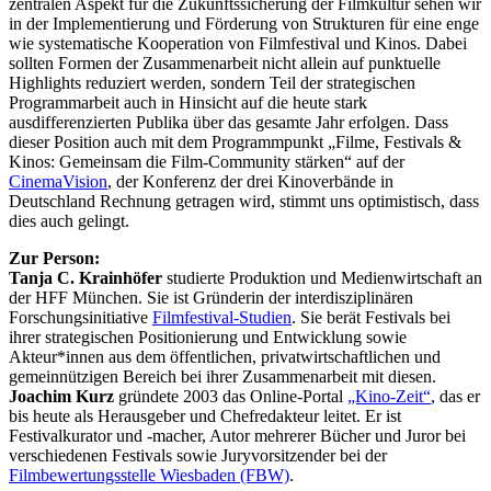
zentralen Aspekt für die Zukunftssicherung der Filmkultur sehen wir
in der Implementierung und Förderung von Strukturen für eine enge
wie systematische Kooperation von Filmfestival und Kinos. Dabei
sollten Formen der Zusammenarbeit nicht allein auf punktuelle
Highlights reduziert werden, sondern Teil der strategischen
Programmarbeit auch in Hinsicht auf die heute stark
ausdifferenzierten Publika über das gesamte Jahr erfolgen. Dass
dieser Position auch mit dem Programmpunkt „Filme, Festivals &
Kinos: Gemeinsam die Film-Community stärken“ auf der
CinemaVision
, der Konferenz der drei Kinoverbände in
Deutschland Rechnung getragen wird, stimmt uns optimistisch, dass
dies auch gelingt.
Zur Person:
Tanja C. Krainhöfer
studierte Produktion und Medienwirtschaft an
der HFF München. Sie ist Gründerin der interdisziplinären
Forschungsinitiative
Filmfestival-Studien
. Sie berät Festivals bei
ihrer strategischen Positionierung und Entwicklung sowie
Akteur*innen aus dem öffentlichen, privatwirtschaftlichen und
gemeinnützigen Bereich bei ihrer Zusammenarbeit mit diesen.
Joachim Kurz
gründete 2003 das Online-Portal
„Kino-Zeit“
, das er
bis heute als Herausgeber und Chefredakteur leitet. Er ist
Festivalkurator und -macher, Autor mehrerer Bücher und Juror bei
verschiedenen Festivals sowie Juryvorsitzender bei der
Filmbewertungsstelle Wiesbaden (FBW)
.