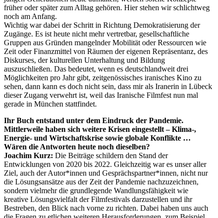
früher oder später zum Alltag gehören. Hier stehen wir schlichtweg
noch am Anfang.
Wichtig war dabei der Schritt in Richtung Demokratisierung der
Zugänge. Es ist heute nicht mehr vertretbar, gesellschaftliche
Gruppen aus Gründen mangelnder Mobilität oder Ressourcen wie
Zeit oder Finanzmittel von Räumen der eigenen Repräsentanz, des
Diskurses, der kulturellen Unterhaltung und Bildung
auszuschließen. Das bedeutet, wenn es deutschlandweit drei
Möglichkeiten pro Jahr gibt, zeitgenössisches iranisches Kino zu
sehen, dann kann es doch nicht sein, dass mir als Iranerin in Lübeck
dieser Zugang verwehrt ist, weil das Iranische Filmfest nun mal
gerade in München stattfindet.
Ihr Buch entstand unter dem Eindruck der Pandemie.
Mittlerweile haben sich weitere Krisen eingestellt – Klima-,
Energie- und Wirtschaftskrise sowie globale Konflikte …
Wären die Antworten heute noch dieselben?
Joachim Kurz:
Die Beiträge schildern den Stand der
Entwicklungen von 2020 bis 2022. Gleichzeitig war es unser aller
Ziel, auch der Autor*innen und Gesprächspartner*innen, nicht nur
die Lösungsansätze aus der Zeit der Pandemie nachzuzeichnen,
sondern vielmehr die grundlegende Wandlungsfähigkeit wie
kreative Lösungsvielfalt der Filmfestivals darzustellen und ihr
Bestreben, den Blick nach vorne zu richten. Dabei haben uns auch
die Fragen zu etlichen weiteren Herausforderungen, zum Beispiel