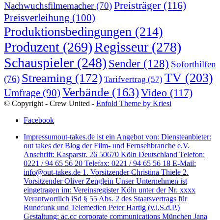
Preisträger
(116)
Nachwuchsfilmemacher
(70)
Preisverleihung
(100)
Produktionsbedingungen
(214)
Produzent
(269)
Regisseur
(278)
Schauspieler
(248)
Sender
(128)
Soforthilfen
TV
(203)
Streaming
(172)
(76)
Tarifvertrag
(57)
Verbände
(163)
Video
(117)
Umfrage
(90)
© Copyright - Crew United -
Enfold Theme by Kriesi
Facebook
Impressum
out-takes.de ist ein Angebot von: Diensteanbieter:
out takes der Blog der Film- und Fernsehbranche e.V.
Anschrift: Kasparstr. 26 50670 Köln Deutschland Telefon:
0221 / 94 65 56 20 Telefax: 0221 / 94 65 56 18 E-Mail:
info@out-takes.de 1. Vorsitzender Christina Thiele 2.
Vorsitzender Oliver Zenglein Unser Unternehmen ist
eingetragen im: Vereinsregister Köln unter der Nr. xxxx
Verantwortlich iSd § 55 Abs. 2 des Staatsvertrags für
Rundfunk und Telemedien Peter Hartig (v.i.S.d.P.)
Gestaltung: ac.cc corporate communications München Jana