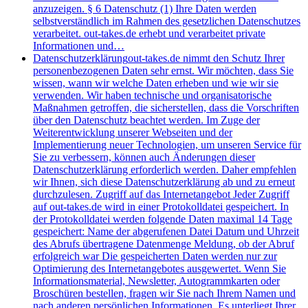
anzuzeigen. § 6 Datenschutz (1) Ihre Daten werden
selbstverständlich im Rahmen des gesetzlichen Datenschutzes
verarbeitet. out-takes.de erhebt und verarbeitet private
Informationen und…
Datenschutzerklärung
out-takes.de nimmt den Schutz Ihrer
personenbezogenen Daten sehr ernst. Wir möchten, dass Sie
wissen, wann wir welche Daten erheben und wie wir sie
verwenden. Wir haben technische und organisatorische
Maßnahmen getroffen, die sicherstellen, dass die Vorschriften
über den Datenschutz beachtet werden. Im Zuge der
Weiterentwicklung unserer Webseiten und der
Implementierung neuer Technologien, um unseren Service für
Sie zu verbessern, können auch Änderungen dieser
Datenschutzerklärung erforderlich werden. Daher empfehlen
wir Ihnen, sich diese Datenschutzerklärung ab und zu erneut
durchzulesen. Zugriff auf das Internetangebot Jeder Zugriff
auf out-takes.de wird in einer Protokolldatei gespeichert. In
der Protokolldatei werden folgende Daten maximal 14 Tage
gespeichert: Name der abgerufenen Datei Datum und Uhrzeit
des Abrufs übertragene Datenmenge Meldung, ob der Abruf
erfolgreich war Die gespeicherten Daten werden nur zur
Optimierung des Internetangebotes ausgewertet. Wenn Sie
Informationsmaterial, Newsletter, Autogrammkarten oder
Broschüren bestellen, fragen wir Sie nach Ihrem Namen und
nach anderen persönlichen Informationen. Es unterliegt Ihrer