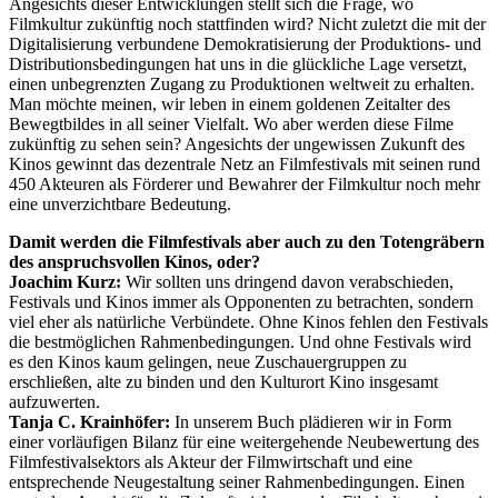
Angesichts dieser Entwicklungen stellt sich die Frage, wo
Filmkultur zukünftig noch stattfinden wird? Nicht zuletzt die mit der
Digitalisierung verbundene Demokratisierung der Produktions- und
Distributionsbedingungen hat uns in die glückliche Lage versetzt,
einen unbegrenzten Zugang zu Produktionen weltweit zu erhalten.
Man möchte meinen, wir leben in einem goldenen Zeitalter des
Bewegtbildes in all seiner Vielfalt. Wo aber werden diese Filme
zukünftig zu sehen sein? Angesichts der ungewissen Zukunft des
Kinos gewinnt das dezentrale Netz an Filmfestivals mit seinen rund
450 Akteuren als Förderer und Bewahrer der Filmkultur noch mehr
eine unverzichtbare Bedeutung.
Damit werden die Filmfestivals aber auch zu den Totengräbern
des anspruchsvollen Kinos, oder?
Joachim Kurz:
Wir sollten uns dringend davon verabschieden,
Festivals und Kinos immer als Opponenten zu betrachten, sondern
viel eher als natürliche Verbündete. Ohne Kinos fehlen den Festivals
die bestmöglichen Rahmenbedingungen. Und ohne Festivals wird
es den Kinos kaum gelingen, neue Zuschauergruppen zu
erschließen, alte zu binden und den Kulturort Kino insgesamt
aufzuwerten.
Tanja C. Krainhöfer:
In unserem Buch plädieren wir in Form
einer vorläufigen Bilanz für eine weitergehende Neubewertung des
Filmfestivalsektors als Akteur der Filmwirtschaft und eine
entsprechende Neugestaltung seiner Rahmenbedingungen. Einen