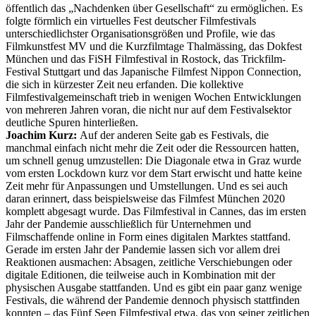
öffentlich das „Nachdenken über Gesellschaft“ zu ermöglichen. Es
folgte förmlich ein virtuelles Fest deutscher Filmfestivals
unterschiedlichster Organisationsgrößen und Profile, wie das
Filmkunstfest MV und die Kurzfilmtage Thalmässing, das Dokfest
München und das FiSH Filmfestival in Rostock, das Trickfilm-
Festival Stuttgart und das Japanische Filmfest Nippon Connection,
die sich in kürzester Zeit neu erfanden. Die kollektive
Filmfestivalgemeinschaft trieb in wenigen Wochen Entwicklungen
von mehreren Jahren voran, die nicht nur auf dem Festivalsektor
deutliche Spuren hinterließen.
Joachim Kurz:
Auf der anderen Seite gab es Festivals, die
manchmal einfach nicht mehr die Zeit oder die Ressourcen hatten,
um schnell genug umzustellen: Die Diagonale etwa in Graz wurde
vom ersten Lockdown kurz vor dem Start erwischt und hatte keine
Zeit mehr für Anpassungen und Umstellungen. Und es sei auch
daran erinnert, dass beispielsweise das Filmfest München 2020
komplett abgesagt wurde. Das Filmfestival in Cannes, das im ersten
Jahr der Pandemie ausschließlich für Unternehmen und
Filmschaffende online in Form eines digitalen Marktes stattfand.
Gerade im ersten Jahr der Pandemie lassen sich vor allem drei
Reaktionen ausmachen: Absagen, zeitliche Verschiebungen oder
digitale Editionen, die teilweise auch in Kombination mit der
physischen Ausgabe stattfanden. Und es gibt ein paar ganz wenige
Festivals, die während der Pandemie dennoch physisch stattfinden
konnten – das Fünf Seen Filmfestival etwa, das von seiner zeitlichen