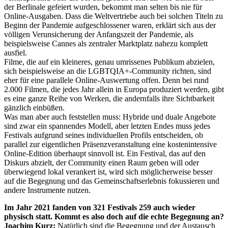
der Berlinale gefeiert wurden, bekommt man selten bis nie für
Online-Ausgaben. Dass die Weltvertriebe auch bei solchen Titeln zu
Beginn der Pandemie aufgeschlossener waren, erklärt sich aus der
völligen Verunsicherung der Anfangszeit der Pandemie, als
beispielsweise Cannes als zentraler Marktplatz nahezu komplett
ausfiel.
Filme, die auf ein kleineres, genau umrissenes Publikum abzielen,
sich beispielsweise an die LGBTQIA+-Community richten, sind
eher für eine parallele Online-Auswertung offen. Denn bei rund
2.000 Filmen, die jedes Jahr allein in Europa produziert werden, gibt
es eine ganze Reihe von Werken, die andernfalls ihre Sichtbarkeit
gänzlich einbüßen.
Was man aber auch feststellen muss: Hybride und duale Angebote
sind zwar ein spannendes Modell, aber letzten Endes muss jedes
Festivals aufgrund seines individuellen Profils entscheiden, ob
parallel zur eigentlichen Präsenzveranstaltung eine kostenintensive
Online-Edition überhaupt sinnvoll ist. Ein Festival, das auf den
Diskurs abzielt, der Community einen Raum geben will oder
überwiegend lokal verankert ist, wird sich möglicherweise besser
auf die Begegnung und das Gemeinschaftserlebnis fokussieren und
andere Instrumente nutzen.
Im Jahr 2021 fanden von 321 Festivals 259 auch wieder
physisch statt. Kommt es also doch auf die echte Begegnung an?
Joachim Kurz:
Natürlich sind die Begegnung und der Austausch