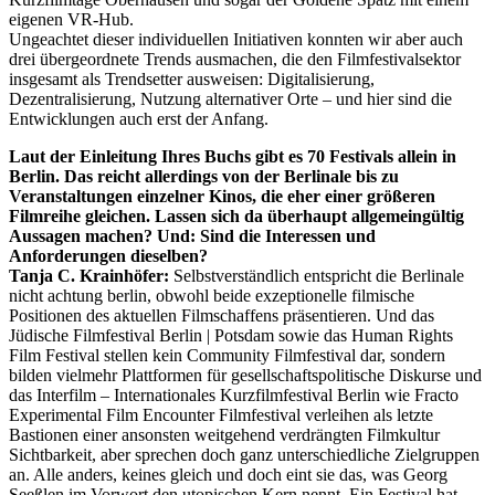
eigenen VR-Hub.
Ungeachtet dieser individuellen Initiativen konnten wir aber auch
drei übergeordnete Trends ausmachen, die den Filmfestivalsektor
insgesamt als Trendsetter ausweisen: Digitalisierung,
Dezentralisierung, Nutzung alternativer Orte – und hier sind die
Entwicklungen auch erst der Anfang.
Laut der Einleitung Ihres Buchs gibt es 70 Festivals allein in
Berlin. Das reicht allerdings von der Berlinale bis zu
Veranstaltungen einzelner Kinos, die eher einer größeren
Filmreihe gleichen. Lassen sich da überhaupt allgemeingültig
Aussagen machen? Und: Sind die Interessen und
Anforderungen dieselben?
Tanja C. Krainhöfer:
Selbstverständlich entspricht die Berlinale
nicht achtung berlin, obwohl beide exzeptionelle filmische
Positionen des aktuellen Filmschaffens präsentieren. Und das
Jüdische Filmfestival Berlin | Potsdam sowie das Human Rights
Film Festival stellen kein Community Filmfestival dar, sondern
bilden vielmehr Plattformen für gesellschaftspolitische Diskurse und
das Interfilm – Internationales Kurzfilmfestival Berlin wie Fracto
Experimental Film Encounter Filmfestival verleihen als letzte
Bastionen einer ansonsten weitgehend verdrängten Filmkultur
Sichtbarkeit, aber sprechen doch ganz unterschiedliche Zielgruppen
an. Alle anders, keines gleich und doch eint sie das, was Georg
Seeßlen im Vorwort den utopischen Kern nennt. Ein Festival hat