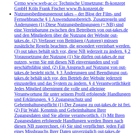
Cerno www.web-ac.cc Technische Umsetzung: fh-konzept
GmbH Köln Frank Fischer www.fh-konzept.de
Nutzungsbedingungen
out takes – der Blog der Film- und
Fernsehbranche § 1 Anwendungsbereich, Zusatzregeln und
Änderungen (1) Diese Nutzungsbedingungen (= NB) sind
eine Vereinbarung zwischen den Betreibern von out-takes.de
und den Mitgliedern über die Nutzung der Website out-
takes.de. (2) Verfasser von Beiträgen (Autoren) müssen
zusätzliche Regeln beachten, die gesondert vereinbart werden.
(3) out takes behält sich vor, diese NB jederzeit zu ändern. § 2
Voraussetzung der Nutzung (1) Sie dürfen out-takes.de nur
nutzen, wenn Sie mit diesen NB einverstanden und voll
geschäftsfähig sind. (2) Ein Anspruch auf Nutzung von out-
takes.de besteht nicht. § 3 Änderungen und Beendigung out-
takes.de behält sich vor, den Betrieb der Website jederzeit
einzustellen und das System zu ändern. § 4 Verantwortlichkeit
Jedes Mitglied übernimmt die volle und alleinige
Verantwortung für unter seinem Profil erfolgende Handlungen
und Erklärungen. § 5 Zugangsschutz und
Geheimhaltungspflicht (1) Der Zugang zu out-takes.de ist frei.
(2) Für Wahl, Kenntnis und Geheimhaltung Ihrer
Zugangsdaten sind Sie alleine verantwortlich. (3) Mit Ihren
Zugangsdaten erfolgende Handlungen werden Ihnen nach
diesen NB zugerechnet. (4) Sie sind verpflichtet, jeden Fall
eines Missbrauchs Ihrer Daten unverzüglich out-takes.de