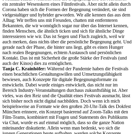
ein zentraler Wesenskern eines Filmfestivals. Aber nicht allein durch
Corona haben sich die Formen der Begegnung verändert, sie sind
vielgestaltiger und hybrider geworden. Wir alle kennen das aus dem
Alltag: Wir treffen uns mit Freunden, chatten mit entfernteren
Bekannten, die wir womöglich sogar nur über das Internet kennen,
finden Menschen, die ähnlich ticken und sich für ähnliche Dinge
interessieren wie wir. Das ist Segen und Fluch zugleich, weil wir
auch merken, dass nichts über die persönliche Begegnung geht. Und
gerade nach der Phase, die hinter uns liegt, gibt es einen Hunger
nach realen Begegnungen, echtem Austausch und persönlichen
Kontakt. Das ist mit Sicherheit die große Stärke der Festivals (und
auch der Kinos) dies zu ermöglichen.
Tanja C. Krainhöfer:
Während der Pandemie haben die Festivals
einen beachtlichen Gestaltungswillen und Umsetzungsfähigkeit
bewiesen, auch Konzepte für digitale Begegnungsformate zu
entwickeln. Dabei wurde einiges entwickelt, das nicht nur im
Bereich Industry-Veranstaltungen durchaus zukunftsfähig ist. Aber
vieles, was den Reiz und die Qualität eines Festivals ausmacht, lässt
sich bisher noch nicht digital nachbilden. Doch wenn ich mich
beispielsweise an Formate wie den großen 20-Uhr-Talk des Dokfest
München erinnere, ein Konzept basierend auf Zoom-Talks mit den
Film-Teams, kombiniert mit Fragen und Statements des Publikums
via Chat, wurde es auf einmal möglich, dass so die ganze Nation
miteinander diskutierte. Allein wenn man bedenkt, wo sich die
jungen Generationen heute aufhalten, werden solche Konzepte