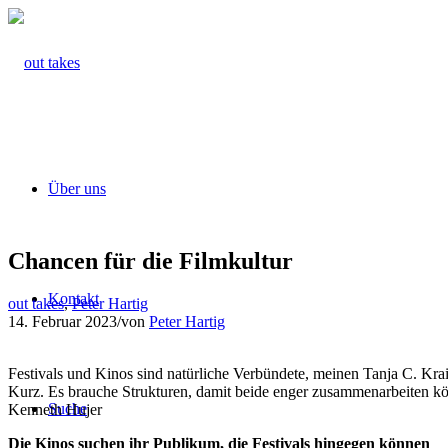
Über uns
Chancen für die Filmkultur
Kontakt
out takes
,
Peter Hartig
14. Februar 2023
/
von
Peter Hartig
Festivals und Kinos sind natürliche Verbündete, meinen Tanja C. Kr
Kurz. Es brauche Strukturen, damit beide enger zusammenarbeiten kö
Suche
Kenneth Hujer
Die Kinos suchen ihr Publikum, die Festivals hingegen können