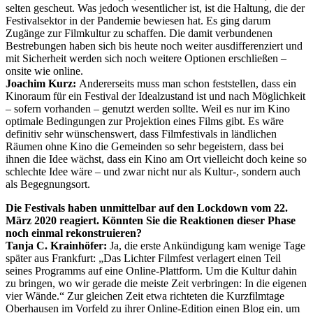
selten gescheut. Was jedoch wesentlicher ist, ist die Haltung, die der
Festivalsektor in der Pandemie bewiesen hat. Es ging darum
Zugänge zur Filmkultur zu schaffen. Die damit verbundenen
Bestrebungen haben sich bis heute noch weiter ausdifferenziert und
mit Sicherheit werden sich noch weitere Optionen erschließen –
onsite wie online.
Joachim Kurz:
Andererseits muss man schon feststellen, dass ein
Kinoraum für ein Festival der Idealzustand ist und nach Möglichkeit
– sofern vorhanden – genutzt werden sollte. Weil es nur im Kino
optimale Bedingungen zur Projektion eines Films gibt. Es wäre
definitiv sehr wünschenswert, dass Filmfestivals in ländlichen
Räumen ohne Kino die Gemeinden so sehr begeistern, dass bei
ihnen die Idee wächst, dass ein Kino am Ort vielleicht doch keine so
schlechte Idee wäre – und zwar nicht nur als Kultur-, sondern auch
als Begegnungsort.
Die Festivals haben unmittelbar auf den Lockdown vom 22.
März 2020 reagiert. Könnten Sie die Reaktionen dieser Phase
noch einmal rekonstruieren?
Tanja C. Krainhöfer:
Ja, die erste Ankündigung kam wenige Tage
später aus Frankfurt: „Das Lichter Filmfest verlagert einen Teil
seines Programms auf eine Online-Plattform. Um die Kultur dahin
zu bringen, wo wir gerade die meiste Zeit verbringen: In die eigenen
vier Wände.“ Zur gleichen Zeit etwa richteten die Kurzfilmtage
Oberhausen im Vorfeld zu ihrer Online-Edition einen Blog ein, um