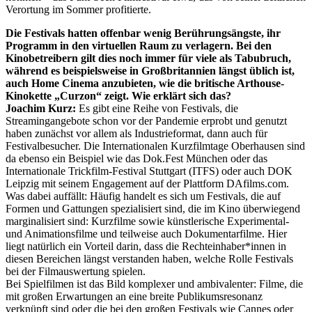
Verortung im Sommer profitierte.
Die Festivals hatten offenbar wenig Berührungsängste, ihr
Programm in den virtuellen Raum zu verlagern. Bei den
Kinobetreibern gilt dies noch immer für viele als Tabubruch,
während es beispielsweise in Großbritannien längst üblich ist,
auch Home Cinema anzubieten, wie die britische Arthouse-
Kinokette „Curzon“ zeigt. Wie erklärt sich das?
Joachim Kurz:
Es gibt eine Reihe von Festivals, die
Streamingangebote schon vor der Pandemie erprobt und genutzt
haben zunächst vor allem als Industrieformat, dann auch für
Festivalbesucher. Die Internationalen Kurzfilmtage Oberhausen sind
da ebenso ein Beispiel wie das Dok.Fest München oder das
Internationale Trickfilm-Festival Stuttgart (ITFS) oder auch DOK
Leipzig mit seinem Engagement auf der Plattform DAfilms.com.
Was dabei auffällt: Häufig handelt es sich um Festivals, die auf
Formen und Gattungen spezialisiert sind, die im Kino überwiegend
marginalisiert sind: Kurzfilme sowie künstlerische Experimental-
und Animationsfilme und teilweise auch Dokumentarfilme. Hier
liegt natürlich ein Vorteil darin, dass die Rechteinhaber*innen in
diesen Bereichen längst verstanden haben, welche Rolle Festivals
bei der Filmauswertung spielen.
Bei Spielfilmen ist das Bild komplexer und ambivalenter: Filme, die
mit großen Erwartungen an eine breite Publikumsresonanz
verknüpft sind oder die bei den großen Festivals wie Cannes oder