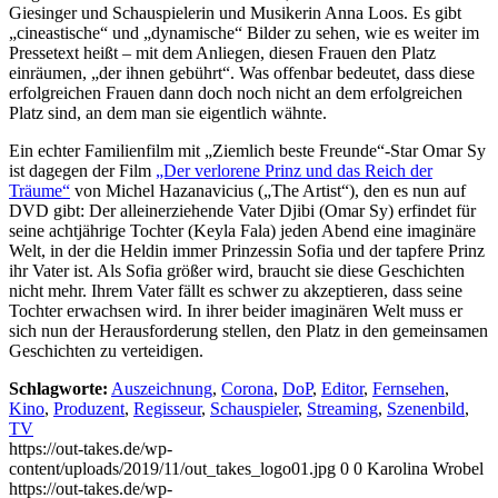
Giesinger und Schauspielerin und Musikerin Anna Loos. Es gibt
„cineastische“ und „dynamische“ Bilder zu sehen, wie es weiter im
Pressetext heißt – mit dem Anliegen, diesen Frauen den Platz
einräumen, „der ihnen gebührt“. Was offenbar bedeutet, dass diese
erfolgreichen Frauen dann doch noch nicht an dem erfolgreichen
Platz sind, an dem man sie eigentlich wähnte.
Ein echter Familienfilm mit „Ziemlich beste Freunde“-Star Omar Sy
ist dagegen der Film
„Der verlorene Prinz und das Reich der
Träume“
von Michel Hazanavicius („The Artist“), den es nun auf
DVD gibt: Der alleinerziehende Vater Djibi (Omar Sy) erfindet für
seine achtjährige Tochter (Keyla Fala) jeden Abend eine imaginäre
Welt, in der die Heldin immer Prinzessin Sofia und der tapfere Prinz
ihr Vater ist. Als Sofia größer wird, braucht sie diese Geschichten
nicht mehr. Ihrem Vater fällt es schwer zu akzeptieren, dass seine
Tochter erwachsen wird. In ihrer beider imaginären Welt muss er
sich nun der Herausforderung stellen, den Platz in den gemeinsamen
Geschichten zu verteidigen.
Schlagworte:
Auszeichnung
,
Corona
,
DoP
,
Editor
,
Fernsehen
,
Kino
,
Produzent
,
Regisseur
,
Schauspieler
,
Streaming
,
Szenenbild
,
TV
https://out-takes.de/wp-
content/uploads/2019/11/out_takes_logo01.jpg
0
0
Karolina Wrobel
https://out-takes.de/wp-