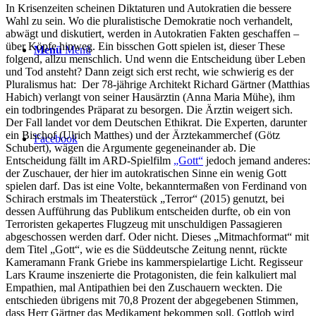
In Krisenzeiten scheinen Diktaturen und Autokratien die bessere
Wahl zu sein. Wo die pluralistische Demokratie noch verhandelt,
abwägt und diskutiert, werden in Autokratien Fakten geschaffen –
über Köpfe hinweg. Ein bisschen Gott spielen ist, dieser These
Menü
Menü
folgend, allzu menschlich. Und wenn die Entscheidung über Leben
und Tod ansteht? Dann zeigt sich erst recht, wie schwierig es der
Pluralismus hat: Der 78-jährige Architekt Richard Gärtner (Matthias
Habich) verlangt von seiner Hausärztin (Anna Maria Mühe), ihm
ein todbringendes Präparat zu besorgen. Die Ärztin weigert sich.
Der Fall landet vor dem Deutschen Ethikrat. Die Experten, darunter
ein Bischof (Ulrich Matthes) und der Ärztekammerchef (Götz
Facebook
Schubert), wägen die Argumente gegeneinander ab. Die
Entscheidung fällt im ARD-Spielfilm
„Gott“
jedoch jemand anderes:
der Zuschauer, der hier im autokratischen Sinne ein wenig Gott
spielen darf. Das ist eine Volte, bekanntermaßen von Ferdinand von
Schirach erstmals im Theaterstück „Terror“ (2015) genutzt, bei
dessen Aufführung das Publikum entscheiden durfte, ob ein von
Terroristen gekapertes Flugzeug mit unschuldigen Passagieren
abgeschossen werden darf. Oder nicht. Dieses „Mitmachformat“ mit
dem Titel „Gott“, wie es die Süddeutsche Zeitung nennt, rückte
Kameramann Frank Griebe ins kammerspielartige Licht. Regisseur
Lars Kraume inszenierte die Protagonisten, die fein kalkuliert mal
Empathien, mal Antipathien bei den Zuschauern weckten. Die
entschieden übrigens mit 70,8 Prozent der abgegebenen Stimmen,
dass Herr Gärtner das Medikament bekommen soll. Gottlob wird