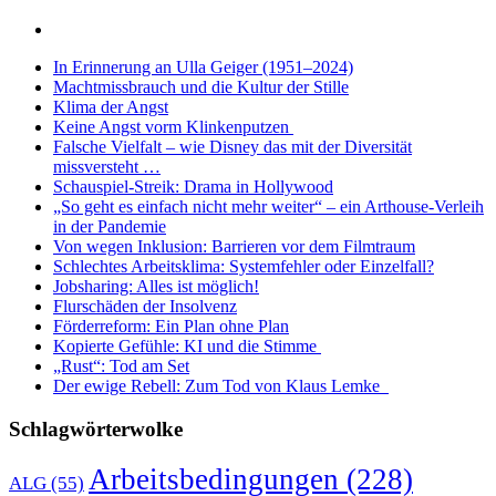
In Erinnerung an Ulla Geiger (1951–2024)
Machtmissbrauch und die Kultur der Stille
Klima der Angst
Keine Angst vorm Klinkenputzen
Falsche Vielfalt – wie Disney das mit der Diversität
missversteht …
Schauspiel-Streik: Drama in Hollywood
„So geht es einfach nicht mehr weiter“ – ein Arthouse-Verleih
in der Pandemie
Von wegen Inklusion: Barrieren vor dem Filmtraum
Schlechtes Arbeitsklima: Systemfehler oder Einzelfall?
Jobsharing: Alles ist möglich!
Flurschäden der Insolvenz
Förderreform: Ein Plan ohne Plan
Kopierte Gefühle: KI und die Stimme
„Rust“: Tod am Set
Der ewige Rebell: Zum Tod von Klaus Lemke
Schlagwörterwolke
Arbeitsbedingungen
(228)
ALG
(55)