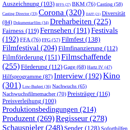
Auszeichnung
(103)
BKM
(76)
Casting
(58)
BFFS
(27)
Corona
(320)
Diversität
Casting Director
(33)
DAFF
(21)
Dreharbeiten
(225)
(84)
Dokumentarfilm
(34)
Fernsehen
(191)
Festivals
Fairness
(119)
(192)
Filmfest
(138)
FFA
(76)
FFG
(57)
Filmfestival
(204)
Filmfinanzierung
(112)
Filmschaffende
Filmförderung
(151)
(255)
Förderung
(112)
Gage
(68)
Hartz IV
(47)
Kino
Interview
(192)
Hilfsprogramme
(87)
(301)
Nachwuchs
(65)
Low-Budget
(36)
Preisträger
(116)
Nachwuchsfilmemacher
(70)
Preisverleihung
(100)
Produktionsbedingungen
(214)
Produzent
(269)
Regisseur
(278)
Schauspieler
(248)
Sender
(128)
Soforthilfen