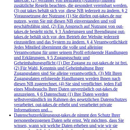
takes.de. (2) Verfasser von Beiträgen (Autoren) müssen
zusätzliche Regeln beachten, die gesondert vereinbart werden.
(3) out takes behält sich vor, diese NB jederzeit zu ändern. § 2
Voraussetzung der Nutzung (1) Sie dürfen out-takes.de nur
nutzen, wenn Sie mit diesen NB einverstanden und voll
geschäftsfähig sind. (2) Ein Anspruch auf Nutzung von out-
takes.de besteht nicht. § 3 Änderungen und Beendigung out-
takes.de behält sich vor, den Betrieb der Website jederzeit
einzustellen und das System zu ändern. § 4 Verantwortlichkeit
Jedes Mitglied übernimmt die volle und alleinige
Verantwortung für unter seinem Profil erfolgende Handlungen
und Erklärungen. § 5 Zugangsschutz und
Geheimhaltungspflicht (1) Der Zugang zu out-takes.de ist frei.
(2) Für Wahl, Kenntnis und Geheimhaltung Ihrer
Zugangsdaten sind Sie alleine verantwortlich. (3) Mit Ihren
Zugangsdaten erfolgende Handlungen werden Ihnen nach
diesen NB zugerechnet. (4) Sie sind verpflichtet, jeden Fall
eines Missbrauchs Ihrer Daten unverzüglich out-takes.de
anzuzeigen. § 6 Datenschutz (1) Ihre Daten werden
selbstverständlich im Rahmen des gesetzlichen Datenschutzes
verarbeitet. out-takes.de erhebt und verarbeitet private
Informationen und…
Datenschutzerklärung
out-takes.de nimmt den Schutz Ihrer
personenbezogenen Daten sehr ernst. Wir möchten, dass Sie
wissen, wann wir welche Daten erheben und wie wir sie