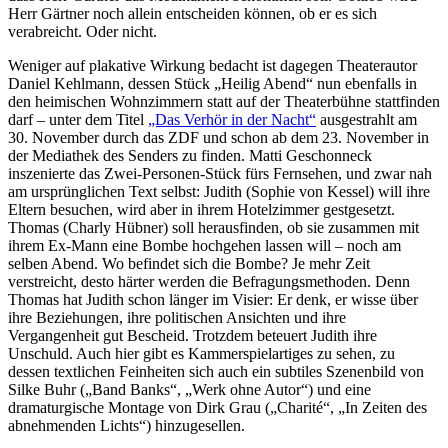
Herr Gärtner noch allein entscheiden können, ob er es sich
verabreicht. Oder nicht.
Weniger auf plakative Wirkung bedacht ist dagegen Theaterautor
Daniel Kehlmann, dessen Stück „Heilig Abend“ nun ebenfalls in
den heimischen Wohnzimmern statt auf der Theaterbühne stattfinden
darf – unter dem Titel
„Das Verhör in der Nacht“
ausgestrahlt am
30. November durch das ZDF und schon ab dem 23. November in
der Mediathek des Senders zu finden. Matti Geschonneck
inszenierte das Zwei-Personen-Stück fürs Fernsehen, und zwar nah
am ursprünglichen Text selbst: Judith (Sophie von Kessel) will ihre
Eltern besuchen, wird aber in ihrem Hotelzimmer gestgesetzt.
Thomas (Charly Hübner) soll herausfinden, ob sie zusammen mit
ihrem Ex-Mann eine Bombe hochgehen lassen will – noch am
selben Abend. Wo befindet sich die Bombe? Je mehr Zeit
verstreicht, desto härter werden die Befragungsmethoden. Denn
Thomas hat Judith schon länger im Visier: Er denk, er wisse über
ihre Beziehungen, ihre politischen Ansichten und ihre
Vergangenheit gut Bescheid. Trotzdem beteuert Judith ihre
Unschuld. Auch hier gibt es Kammerspielartiges zu sehen, zu
dessen textlichen Feinheiten sich auch ein subtiles Szenenbild von
Silke Buhr („Band Banks“, „Werk ohne Autor“) und eine
dramaturgische Montage von Dirk Grau („Charité“, „In Zeiten des
abnehmenden Lichts“) hinzugesellen.