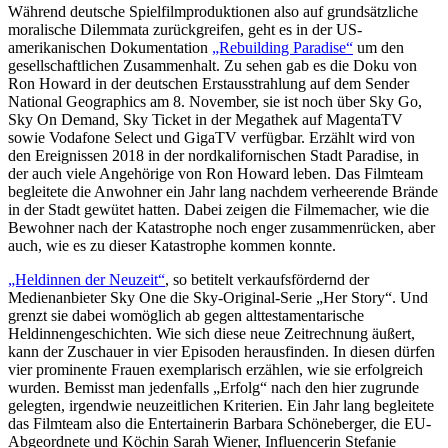
Während deutsche Spielfilmproduktionen also auf grundsätzliche
moralische Dilemmata zurückgreifen, geht es in der US-
amerikanischen Dokumentation
„Rebuilding Paradise“
um den
gesellschaftlichen Zusammenhalt. Zu sehen gab es die Doku von
Ron Howard in der deutschen Erstausstrahlung auf dem Sender
National Geographics am 8. November, sie ist noch über Sky Go,
Sky On Demand, Sky Ticket in der Megathek auf MagentaTV
sowie Vodafone Select und GigaTV verfügbar. Erzählt wird von
den Ereignissen 2018 in der nordkalifornischen Stadt Paradise, in
der auch viele Angehörige von Ron Howard leben. Das Filmteam
begleitete die Anwohner ein Jahr lang nachdem verheerende Brände
in der Stadt gewütet hatten. Dabei zeigen die Filmemacher, wie die
Bewohner nach der Katastrophe noch enger zusammenrücken, aber
auch, wie es zu dieser Katastrophe kommen konnte.
„Heldinnen der Neuzeit“
, so betitelt verkaufsfördernd der
Medienanbieter Sky One die Sky-Original-Serie „Her Story“. Und
grenzt sie dabei womöglich ab gegen alttestamentarische
Heldinnengeschichten. Wie sich diese neue Zeitrechnung äußert,
kann der Zuschauer in vier Episoden herausfinden. In diesen dürfen
vier prominente Frauen exemplarisch erzählen, wie sie erfolgreich
wurden. Bemisst man jedenfalls „Erfolg“ nach den hier zugrunde
gelegten, irgendwie neuzeitlichen Kriterien. Ein Jahr lang begleitete
das Filmteam also die Entertainerin Barbara Schöneberger, die EU-
Abgeordnete und Köchin Sarah Wiener, Influencerin Stefanie