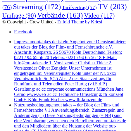
TV
(203)
Streaming
(172)
(76)
Tarifvertrag
(57)
Verbände
(163)
Video
(117)
Umfrage
(90)
© Copyright - Crew United -
Enfold Theme by Kriesi
Facebook
Impressum
out-takes.de ist ein Angebot von: Diensteanbieter:
out takes der Blog der Film- und Fernsehbranche e.V.
Anschrift: Kasparstr. 26 50670 Köln Deutschland Telefon:
0221 / 94 65 56 20 Telefax: 0221 / 94 65 56 18 E-Mail:
info@out-takes.de 1. Vorsitzender Christina Thiele 2.
Vorsitzender Oliver Zenglein Unser Unternehmen ist
eingetragen im: Vereinsregister Köln unter der Nr. xxxx
Verantwortlich iSd § 55 Abs. 2 des Staatsvertrags für
Rundfunk und Telemedien Peter Hartig (v.i.S.d.P.)
Gestaltung: ac.cc corporate communications München Jana
Cerno www.web-ac.cc Technische Umsetzung: fh-konzept
GmbH Köln Frank Fischer www.fh-konzept.de
Nutzungsbedingungen
out takes – der Blog der Film- und
Fernsehbranche § 1 Anwendungsbereich, Zusatzregeln und
Änderungen (1) Diese Nutzungsbedingungen (= NB) sind
eine Vereinbarung zwischen den Betreibern von out-takes.de
und den Mitgliedern über die Nutzung der Website out-