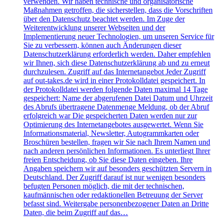
verwenden. Wir haben technische und organisatorische
Maßnahmen getroffen, die sicherstellen, dass die Vorschriften
über den Datenschutz beachtet werden. Im Zuge der
Weiterentwicklung unserer Webseiten und der
Implementierung neuer Technologien, um unseren Service für
Sie zu verbessern, können auch Änderungen dieser
Datenschutzerklärung erforderlich werden. Daher empfehlen
wir Ihnen, sich diese Datenschutzerklärung ab und zu erneut
durchzulesen. Zugriff auf das Internetangebot Jeder Zugriff
auf out-takes.de wird in einer Protokolldatei gespeichert. In
der Protokolldatei werden folgende Daten maximal 14 Tage
gespeichert: Name der abgerufenen Datei Datum und Uhrzeit
des Abrufs übertragene Datenmenge Meldung, ob der Abruf
erfolgreich war Die gespeicherten Daten werden nur zur
Optimierung des Internetangebotes ausgewertet. Wenn Sie
Informationsmaterial, Newsletter, Autogrammkarten oder
Broschüren bestellen, fragen wir Sie nach Ihrem Namen und
nach anderen persönlichen Informationen. Es unterliegt Ihrer
freien Entscheidung, ob Sie diese Daten eingeben. Ihre
Angaben speichern wir auf besonders geschützten Servern in
Deutschland. Der Zugriff darauf ist nur wenigen besonders
befugten Personen möglich, die mit der technischen,
kaufmännischen oder redaktionellen Betreuung der Server
befasst sind. Weitergabe personenbezogener Daten an Dritte
Daten, die beim Zugriff auf das…