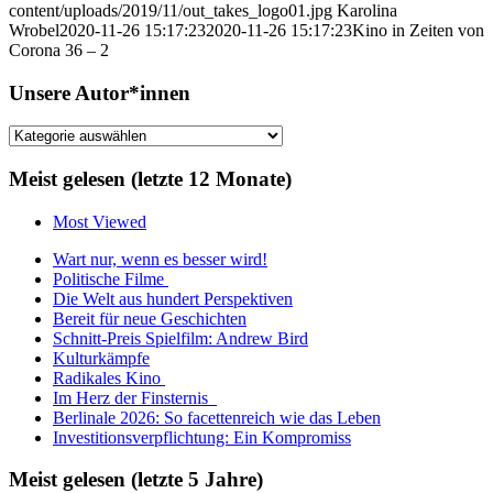
content/uploads/2019/11/out_takes_logo01.jpg
Karolina
Wrobel
2020-11-26 15:17:23
2020-11-26 15:17:23
Kino in Zeiten von
Corona 36 – 2
Unsere Autor*innen
Unsere
Autor*innen
Meist gelesen (letzte 12 Monate)
Most Viewed
Wart nur, wenn es besser wird!
Politische Filme
Die Welt aus hundert Perspektiven
Bereit für neue Geschichten
Schnitt-Preis Spielfilm: Andrew Bird
Kulturkämpfe
Radikales Kino
Im Herz der Finsternis
Berlinale 2026: So facettenreich wie das Leben
Investitionsverpflichtung: Ein Kompromiss
Meist gelesen (letzte 5 Jahre)