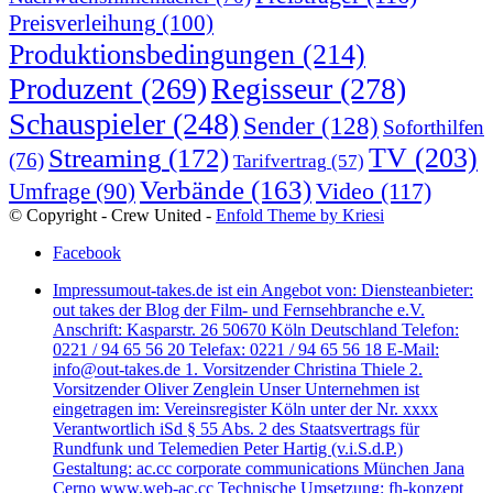
Preisverleihung
(100)
Produktionsbedingungen
(214)
Produzent
(269)
Regisseur
(278)
Schauspieler
(248)
Sender
(128)
Soforthilfen
TV
(203)
Streaming
(172)
(76)
Tarifvertrag
(57)
Verbände
(163)
Video
(117)
Umfrage
(90)
© Copyright - Crew United -
Enfold Theme by Kriesi
Facebook
Impressum
out-takes.de ist ein Angebot von: Diensteanbieter:
out takes der Blog der Film- und Fernsehbranche e.V.
Anschrift: Kasparstr. 26 50670 Köln Deutschland Telefon:
0221 / 94 65 56 20 Telefax: 0221 / 94 65 56 18 E-Mail:
info@out-takes.de 1. Vorsitzender Christina Thiele 2.
Vorsitzender Oliver Zenglein Unser Unternehmen ist
eingetragen im: Vereinsregister Köln unter der Nr. xxxx
Verantwortlich iSd § 55 Abs. 2 des Staatsvertrags für
Rundfunk und Telemedien Peter Hartig (v.i.S.d.P.)
Gestaltung: ac.cc corporate communications München Jana
Cerno www.web-ac.cc Technische Umsetzung: fh-konzept