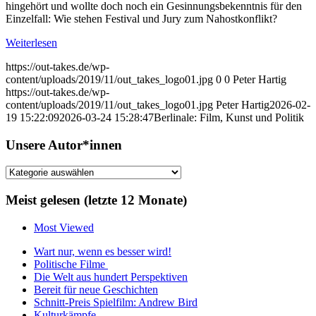
hingehört und wollte doch noch ein Gesinnungsbekenntnis für den
Einzelfall: Wie stehen Festival und Jury zum Nahostkonflikt?
Weiterlesen
https://out-takes.de/wp-
content/uploads/2019/11/out_takes_logo01.jpg
0
0
Peter Hartig
https://out-takes.de/wp-
content/uploads/2019/11/out_takes_logo01.jpg
Peter Hartig
2026-02-
19 15:22:09
2026-03-24 15:28:47
Berlinale: Film, Kunst und Politik
Unsere Autor*innen
Unsere
Autor*innen
Meist gelesen (letzte 12 Monate)
Most Viewed
Wart nur, wenn es besser wird!
Politische Filme
Die Welt aus hundert Perspektiven
Bereit für neue Geschichten
Schnitt-Preis Spielfilm: Andrew Bird
Kulturkämpfe