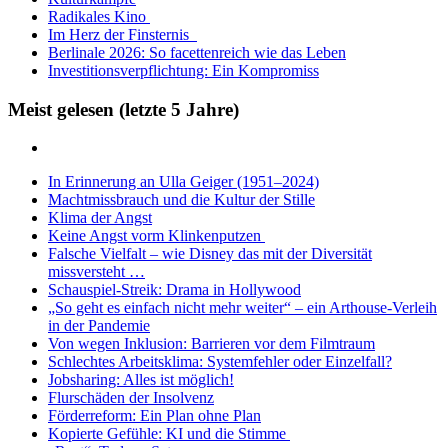
Radikales Kino
Im Herz der Finsternis
Berlinale 2026: So facettenreich wie das Leben
Investitionsverpflichtung: Ein Kompromiss
Meist gelesen (letzte 5 Jahre)
In Erinnerung an Ulla Geiger (1951–2024)
Machtmissbrauch und die Kultur der Stille
Klima der Angst
Keine Angst vorm Klinkenputzen
Falsche Vielfalt – wie Disney das mit der Diversität
missversteht …
Schauspiel-Streik: Drama in Hollywood
„So geht es einfach nicht mehr weiter“ – ein Arthouse-Verleih
in der Pandemie
Von wegen Inklusion: Barrieren vor dem Filmtraum
Schlechtes Arbeitsklima: Systemfehler oder Einzelfall?
Jobsharing: Alles ist möglich!
Flurschäden der Insolvenz
Förderreform: Ein Plan ohne Plan
Kopierte Gefühle: KI und die Stimme