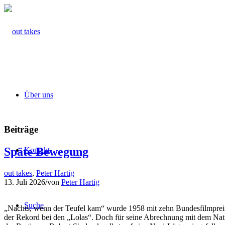
Über uns
Beiträge
Späte Bewegung
Kontakt
out takes
,
Peter Hartig
13. Juli 2026
/
von
Peter Hartig
Suche
„Nachts, wenn der Teufel kam“ wurde 1958 mit zehn Bundesfilmpreise
der Rekord bei den „Lolas“. Doch für seine Abrechnung mit dem Nat