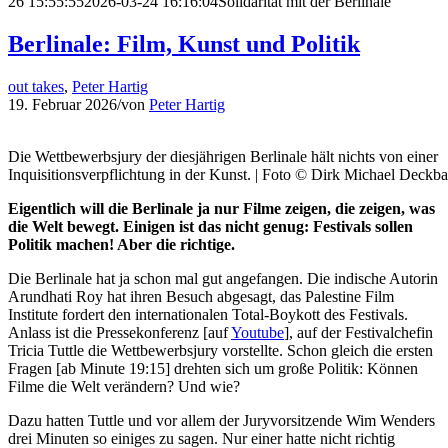
26 15:55:55
2026-03-24 16:16:04
Solidarität mit der Berlinale
Berlinale: Film, Kunst und Politik
out takes
,
Peter Hartig
19. Februar 2026
/
von
Peter Hartig
Die Wettbewerbsjury der diesjährigen Berlinale hält nichts von einer
Inquisitionsverpflichtung in der Kunst. | Foto © Dirk Michael Deckba
Eigentlich will die Berlinale ja nur Filme zeigen, die zeigen, was
die Welt bewegt. Einigen ist das nicht genug: Festivals sollen
Politik machen! Aber die richtige.
Die Berlinale hat ja schon mal gut angefangen. Die indische Autorin
Arundhati Roy hat ihren Besuch abgesagt, das Palestine Film
Institute fordert den internationalen Total-Boykott des Festivals.
Anlass ist die Pressekonferenz [auf
Youtube
], auf der Festivalchefin
Tricia Tuttle die Wettbewerbsjury vorstellte. Schon gleich die ersten
Fragen [ab Minute 19:15] drehten sich um große Politik: Können
Filme die Welt verändern? Und wie?
Dazu hatten Tuttle und vor allem der Juryvorsitzende Wim Wenders
drei Minuten so einiges zu sagen. Nur einer hatte nicht richtig