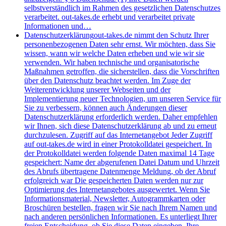
selbstverständlich im Rahmen des gesetzlichen Datenschutzes
verarbeitet. out-takes.de erhebt und verarbeitet private
Informationen und…
Datenschutzerklärung
out-takes.de nimmt den Schutz Ihrer
personenbezogenen Daten sehr ernst. Wir möchten, dass Sie
wissen, wann wir welche Daten erheben und wie wir sie
verwenden. Wir haben technische und organisatorische
Maßnahmen getroffen, die sicherstellen, dass die Vorschriften
über den Datenschutz beachtet werden. Im Zuge der
Weiterentwicklung unserer Webseiten und der
Implementierung neuer Technologien, um unseren Service für
Sie zu verbessern, können auch Änderungen dieser
Datenschutzerklärung erforderlich werden. Daher empfehlen
wir Ihnen, sich diese Datenschutzerklärung ab und zu erneut
durchzulesen. Zugriff auf das Internetangebot Jeder Zugriff
auf out-takes.de wird in einer Protokolldatei gespeichert. In
der Protokolldatei werden folgende Daten maximal 14 Tage
gespeichert: Name der abgerufenen Datei Datum und Uhrzeit
des Abrufs übertragene Datenmenge Meldung, ob der Abruf
erfolgreich war Die gespeicherten Daten werden nur zur
Optimierung des Internetangebotes ausgewertet. Wenn Sie
Informationsmaterial, Newsletter, Autogrammkarten oder
Broschüren bestellen, fragen wir Sie nach Ihrem Namen und
nach anderen persönlichen Informationen. Es unterliegt Ihrer
freien Entscheidung, ob Sie diese Daten eingeben. Ihre