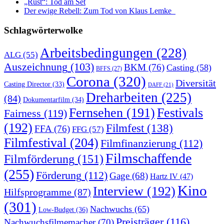
„Rust“: Tod am Set
Der ewige Rebell: Zum Tod von Klaus Lemke
Schlagwörterwolke
Arbeitsbedingungen
(228)
ALG
(55)
Auszeichnung
(103)
BKM
(76)
Casting
(58)
BFFS
(27)
Corona
(320)
Diversität
Casting Director
(33)
DAFF
(21)
Dreharbeiten
(225)
(84)
Dokumentarfilm
(34)
Fernsehen
(191)
Festivals
Fairness
(119)
(192)
Filmfest
(138)
FFA
(76)
FFG
(57)
Filmfestival
(204)
Filmfinanzierung
(112)
Filmschaffende
Filmförderung
(151)
(255)
Förderung
(112)
Gage
(68)
Hartz IV
(47)
Kino
Interview
(192)
Hilfsprogramme
(87)
(301)
Nachwuchs
(65)
Low-Budget
(36)
Preisträger
(116)
Nachwuchsfilmemacher
(70)