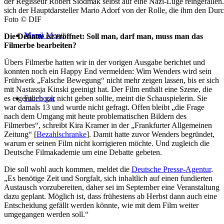
der Regisseur Robert Siodmak selbst auf eine Nazi-Lüge reingefallen. 
sich der Hauptdarsteller Mario Adorf von der Rolle, die ihm den Durc
Foto © DIF
Menü
Menü
Die Debatte ist eröffnet: Soll man, darf man, muss man das
Filmerbe bearbeiten?
Übers Filmerbe hatten wir in der vorigen Ausgabe berichtet und
konnten noch ein Happy End vermelden: Wim Wenders wird sein
Frühwerk „Falsche Bewegung“ nicht mehr zeigen lassen, bis er sich
mit Nastassja Kinski geeinigt hat. Der Film enthält eine Szene, die
es eigentlich gar nicht geben sollte, meint die Schauspielerin. Sie
Facebook
war damals 13 und wurde nicht gefragt. Offen bleibt „die Frage
nach dem Umgang mit heute problematischen Bildern des
Filmerbes“, schreibt Kira Kramer in der „Frankfurter Allgemeinen
Zeitung“ [
Bezahlschranke
]. Damit hatte zuvor Wenders begründet,
warum er seinen Film nicht korrigieren möchte. Und zugleich die
Deutsche Filmakademie um eine Debatte gebeten.
Die soll wohl auch kommen, meldet die
Deutsche Presse-Agentur
.
„Es benötige Zeit und Sorgfalt, sich inhaltlich auf einen fundierten
Austausch vorzubereiten, daher sei im September eine Veranstaltung
dazu geplant. Möglich ist, dass frühestens ab Herbst dann auch eine
Entscheidung gefällt werden könnte, wie mit dem Film weiter
umgegangen werden soll.“