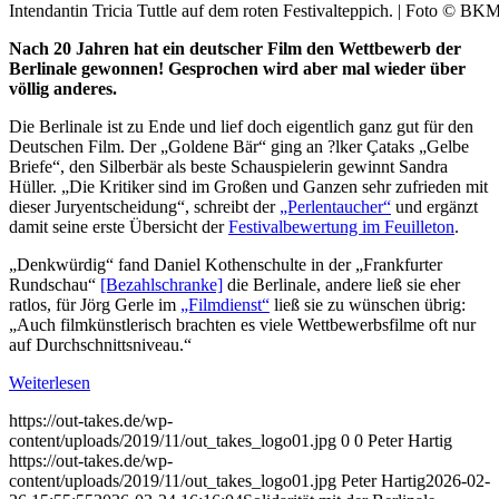
Intendantin Tricia Tuttle auf dem roten Festivalteppich. | Foto © B
Nach 20 Jahren hat ein deutscher Film den Wettbewerb der
Berlinale gewonnen! Gesprochen wird aber mal wieder über
völlig anderes.
Die Berlinale ist zu Ende und lief doch eigentlich ganz gut für den
Deutschen Film. Der „Goldene Bär“ ging an ?lker Çataks „Gelbe
Briefe“, den Silberbär als beste Schauspielerin gewinnt Sandra
Hüller. „Die Kritiker sind im Großen und Ganzen sehr zufrieden mit
dieser Juryentscheidung“, schreibt der
„Perlentaucher“
und ergänzt
damit seine erste Übersicht der
Festivalbewertung im Feuilleton
.
„Denkwürdig“ fand Daniel Kothenschulte in der „Frankfurter
Rundschau“
[Bezahlschranke]
die Berlinale, andere ließ sie eher
ratlos, für Jörg Gerle im
„Filmdienst“
ließ sie zu wünschen übrig:
„Auch filmkünstlerisch brachten es viele Wettbewerbsfilme oft nur
auf Durchschnittsniveau.“
Weiterlesen
https://out-takes.de/wp-
content/uploads/2019/11/out_takes_logo01.jpg
0
0
Peter Hartig
https://out-takes.de/wp-
content/uploads/2019/11/out_takes_logo01.jpg
Peter Hartig
2026-02-