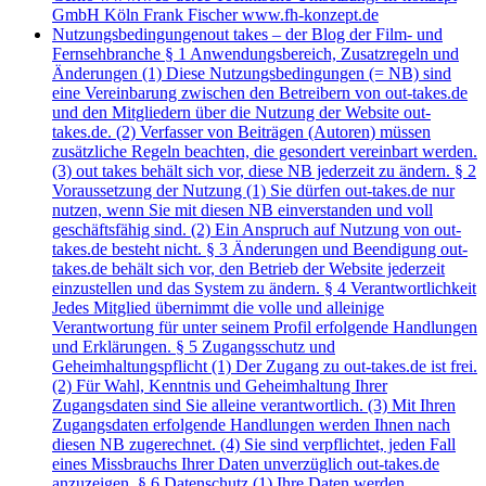
GmbH Köln Frank Fischer www.fh-konzept.de
Nutzungsbedingungen
out takes – der Blog der Film- und
Fernsehbranche § 1 Anwendungsbereich, Zusatzregeln und
Änderungen (1) Diese Nutzungsbedingungen (= NB) sind
eine Vereinbarung zwischen den Betreibern von out-takes.de
und den Mitgliedern über die Nutzung der Website out-
takes.de. (2) Verfasser von Beiträgen (Autoren) müssen
zusätzliche Regeln beachten, die gesondert vereinbart werden.
(3) out takes behält sich vor, diese NB jederzeit zu ändern. § 2
Voraussetzung der Nutzung (1) Sie dürfen out-takes.de nur
nutzen, wenn Sie mit diesen NB einverstanden und voll
geschäftsfähig sind. (2) Ein Anspruch auf Nutzung von out-
takes.de besteht nicht. § 3 Änderungen und Beendigung out-
takes.de behält sich vor, den Betrieb der Website jederzeit
einzustellen und das System zu ändern. § 4 Verantwortlichkeit
Jedes Mitglied übernimmt die volle und alleinige
Verantwortung für unter seinem Profil erfolgende Handlungen
und Erklärungen. § 5 Zugangsschutz und
Geheimhaltungspflicht (1) Der Zugang zu out-takes.de ist frei.
(2) Für Wahl, Kenntnis und Geheimhaltung Ihrer
Zugangsdaten sind Sie alleine verantwortlich. (3) Mit Ihren
Zugangsdaten erfolgende Handlungen werden Ihnen nach
diesen NB zugerechnet. (4) Sie sind verpflichtet, jeden Fall
eines Missbrauchs Ihrer Daten unverzüglich out-takes.de
anzuzeigen. § 6 Datenschutz (1) Ihre Daten werden