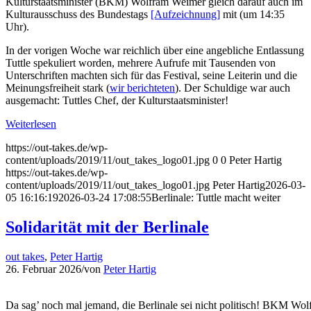
Kulturstaatsminister (BKM) Wolfram Weimer gleich darauf auch im
Kulturausschuss des Bundestags
[Aufzeichnung]
mit (um 14:35
Uhr).
In der vorigen Woche war reichlich über eine angebliche Entlassung
Tuttle spekuliert worden, mehrere Aufrufe mit Tausenden von
Unterschriften machten sich für das Festival, seine Leiterin und die
Meinungsfreiheit stark (
wir berichteten
). Der Schuldige war auch
ausgemacht: Tuttles Chef, der Kulturstaatsminister!
Weiterlesen
https://out-takes.de/wp-
content/uploads/2019/11/out_takes_logo01.jpg
0
0
Peter Hartig
https://out-takes.de/wp-
content/uploads/2019/11/out_takes_logo01.jpg
Peter Hartig
2026-03-
05 16:16:19
2026-03-24 17:08:55
Berlinale: Tuttle macht weiter
Solidarität mit der Berlinale
out takes
,
Peter Hartig
26. Februar 2026
/
von
Peter Hartig
Da sag’ noch mal jemand, die Berlinale sei nicht politisch! BKM W