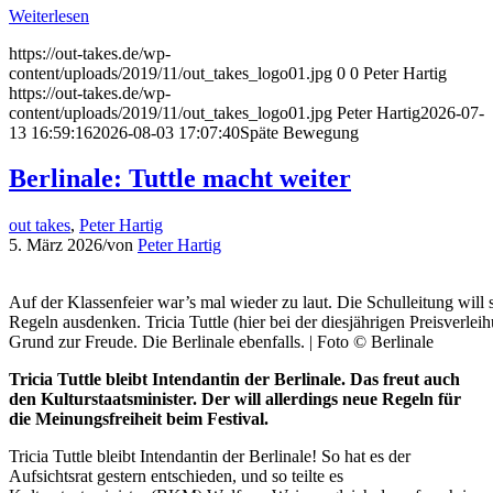
Weiterlesen
https://out-takes.de/wp-
content/uploads/2019/11/out_takes_logo01.jpg
0
0
Peter Hartig
https://out-takes.de/wp-
content/uploads/2019/11/out_takes_logo01.jpg
Peter Hartig
2026-07-
13 16:59:16
2026-08-03 17:07:40
Späte Bewegung
Berlinale: Tuttle macht weiter
out takes
,
Peter Hartig
5. März 2026
/
von
Peter Hartig
Auf der Klassenfeier war’s mal wieder zu laut. Die Schulleitung will 
Regeln ausdenken. Tricia Tuttle (hier bei der diesjährigen Preisverlei
Grund zur Freude. Die Berlinale ebenfalls. | Foto © Berlinale
Tricia Tuttle bleibt Intendantin der Berlinale. Das freut auch
den Kulturstaatsminister. Der will allerdings neue Regeln für
die Meinungsfreiheit beim Festival.
Tricia Tuttle bleibt Intendantin der Berlinale! So hat es der
Aufsichtsrat gestern entschieden, und so teilte es