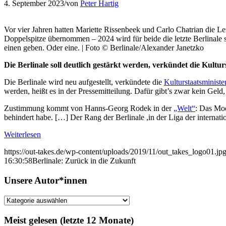
4. September 2023
/
von
Peter Hartig
Vor vier Jahren hatten Mariette Rissenbeek und Carlo Chatrian die Lei
Doppelspitze übernommen – 2024 wird für beide die letzte Berlinale s
einen geben. Oder eine. | Foto © Berlinale/Alexander Janetzko
Die Berlinale soll deutlich gestärkt werden, verkündet die Kulturs
Die Berlinale wird neu aufgestellt, verkündete die
Kulturstaatsministe
werden, heißt es in der Pressemitteilung. Dafür gibt’s zwar kein Geld, 
Zustimmung kommt von Hanns-Georg Rodek in der
„Welt“
: Das Mod
behindert habe. […] Der Rang der Berlinale ,in der Liga der internatio
Weiterlesen
https://out-takes.de/wp-content/uploads/2019/11/out_takes_logo01.jp
16:30:58
Berlinale: Zurück in die Zukunft
Unsere Autor*innen
Unsere
Autor*innen
Meist gelesen (letzte 12 Monate)