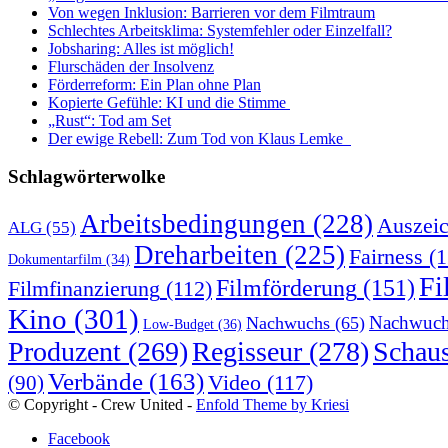
Von wegen Inklusion: Barrieren vor dem Filmtraum
Schlechtes Arbeitsklima: Systemfehler oder Einzelfall?
Jobsharing: Alles ist möglich!
Flurschäden der Insolvenz
Förderreform: Ein Plan ohne Plan
Kopierte Gefühle: KI und die Stimme
„Rust“: Tod am Set
Der ewige Rebell: Zum Tod von Klaus Lemke
Schlagwörterwolke
Arbeitsbedingungen
(228)
Auszei
ALG
(55)
Dreharbeiten
(225)
Fairness
(1
Dokumentarfilm
(34)
Fi
Filmförderung
(151)
Filmfinanzierung
(112)
Kino
(301)
Nachwuch
Nachwuchs
(65)
Low-Budget
(36)
Produzent
(269)
Regisseur
(278)
Schaus
Verbände
(163)
Video
(117)
(90)
© Copyright - Crew United -
Enfold Theme by Kriesi
Facebook