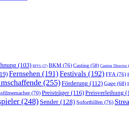
chnung
(103)
BKM
(76)
Casting
(58)
Casting Director
(
BFFS
(27)
Fernsehen
(191)
Festivals
(192)
19)
FFA
(76)
lmschaffende
(255)
Förderung
(112)
Gage
(68)
Preisträger
(116)
Preisverleihung
(
sfilmemacher
(70)
pieler
(248)
Stre
Sender
(128)
Soforthilfen
(76)