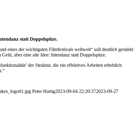
Intendanz statt Doppelspitze.
 eines der wichtigsten Filmfestivals weltweit“ soll deutlich gestärkt
 Geld, aber eine alte Idee: Intendanz statt Doppelspitze.
nktionalität’ der Struktur, die ein effektives Arbeiten erheblich
n.“
takes_logo01.jpg
Peter Hartig
2023-09-04 22:20:37
2023-09-27