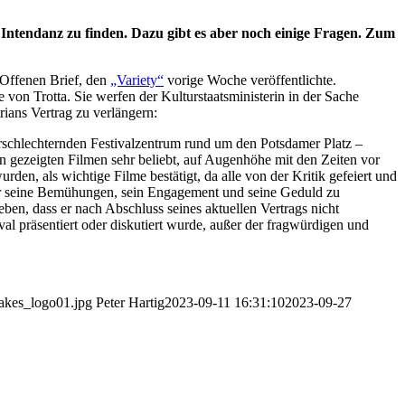
 Intendanz zu finden. Dazu gibt es aber noch einige Fragen. Zum
 Offenen Brief, den
„Variety“
vorige Woche veröffentlichte.
n Trotta. Sie werfen der Kulturstaatsministerin in der Sache
rians Vertrag zu verlängern:
erschlechternden Festivalzentrum rund um den Potsdamer Platz –
n gezeigten Filmen sehr beliebt, auf Augenhöhe mit den Zeiten vor
den, als wichtige Filme bestätigt, da alle von der Kritik gefeiert und
für seine Bemühungen, sein Engagement und seine Geduld zu
ben, dass er nach Abschluss seines aktuellen Vertrags nicht
val präsentiert oder diskutiert wurde, außer der fragwürdigen und
takes_logo01.jpg
Peter Hartig
2023-09-11 16:31:10
2023-09-27