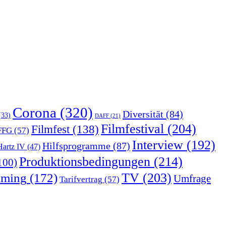
Corona
(320)
Diversität
(84)
33)
DAFF
(21)
Filmfestival
(204)
Filmfest
(138)
FFG
(57)
Interview
(192)
Hilfsprogramme
(87)
Hartz IV
(47)
Produktionsbedingungen
(214)
100)
TV
(203)
aming
(172)
Umfrage
Tarifvertrag
(57)