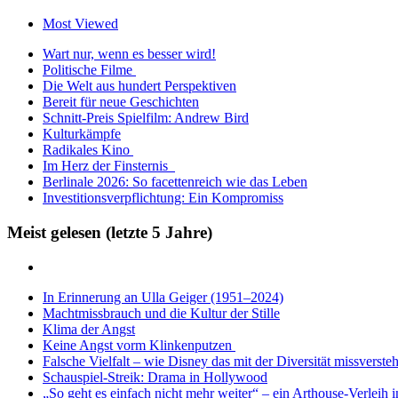
Most Viewed
Wart nur, wenn es besser wird!
Politische Filme
Die Welt aus hundert Perspektiven
Bereit für neue Geschichten
Schnitt-Preis Spielfilm: Andrew Bird
Kulturkämpfe
Radikales Kino
Im Herz der Finsternis
Berlinale 2026: So facettenreich wie das Leben
Investitionsverpflichtung: Ein Kompromiss
Meist gelesen (letzte 5 Jahre)
In Erinnerung an Ulla Geiger (1951–2024)
Machtmissbrauch und die Kultur der Stille
Klima der Angst
Keine Angst vorm Klinkenputzen
Falsche Vielfalt – wie Disney das mit der Diversität missverste
Schauspiel-Streik: Drama in Hollywood
„So geht es einfach nicht mehr weiter“ – ein Arthouse-Verleih 