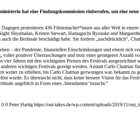
tsministerin hat eine Findungskommission einberufen, um eine neue
le. Dagegen protestieren 436 Filmemacher*innen aus aller Welt in einem
ight Shyamalan, Kristen Stewart, Hamaguchi Ryusuke and Margarethe vo
 auch die Berlinale beschädigt habe. Sie fordern „nachdrücklich“, Chat
ziehen – der Pandemie, finanziellen Einschränkungen und einem sich v
, voller positiver Überraschungen und trotz einer geringeren Anzahl vo
ier Jahren mit den wichtigsten Preisen des Festivals ausgezeichnet wur
 anderen wichtigen Festivals gezeigt werden. Anstatt Carlo Chatrian 
iten weiter zu erhöhen, bis Carlo Chatrian gezwungen war, bekannt zu ge
löst wurde. Es überrascht nicht, dass keine bessere Vision für das Festi
rlinale angeblich in Form eines ,Intendanten’ braucht.“
g
0
0
Peter Hartig
https://out-takes.de/wp-content/uploads/2019/11/out_