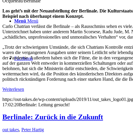
Ocqueteau/Berlinale
Los geht’s mit der Neuaufstellung der Berlinale. Die Kulturstaa
Beispiel nach überhaupt einem Konzept.
Menü
Menü
Carlo Chatrian verlässt die Berlinale – als Rausschmiss sehen es vie
Unterzeichnet haben unter anderem Martin Scorsese, Radu Jude, M. N
„schädliches, unprofessionelles und unmoralisches Verhalten“ vor, das
„Trotz der schwierigsten Umstände, die sich Chatrians Kontrolle ent
waren die vergangenen Ausgaben unter seinem Leitlicht sehr lebendig
der Pandemie. Außerdem haben sich die Filme, die in den vergangenen v
Facebook
auf der ganzen Welt entweder in kommerziellen Schaltungen oder auf
belohnen, hat sich die Ministerin dafür entschieden, die Schwierigke
weitermachen wird, da die Position des künstlerischen Direktors aufge
politisch rückständigen Forderung nach einer starken Hand, die die Be
Weiterlesen
https://out-takes.de/wp-content/uploads/2019/11/out_takes_logo01.jp
17:02:20
Berlinale: Leitung gesucht!
Berlinale: Zurück in die Zukunft
out takes
,
Peter Hartig