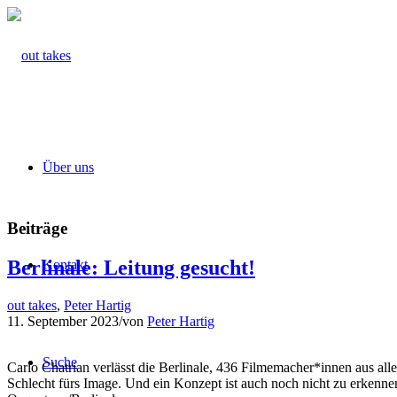
Über uns
Beiträge
Berlinale: Leitung gesucht!
Kontakt
out takes
,
Peter Hartig
11. September 2023
/
von
Peter Hartig
Suche
Carlo Chatrian verlässt die Berlinale, 436 Filmemacher*innen aus aller
Schlecht fürs Image. Und ein Konzept ist auch noch nicht zu erkenne