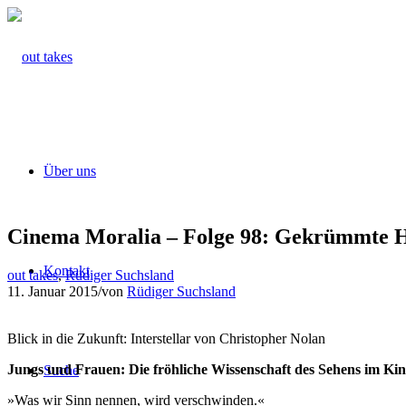
Über uns
Cinema Moralia – Folge 98: Gekrümmte H
Kontakt
out takes
,
Rüdiger Suchsland
11. Januar 2015
/
von
Rüdiger Suchsland
Blick in die Zukunft: Interstellar von Christopher Nolan
Jungs und Frauen: Die fröhliche Wissen­schaft des Sehens im Kino
Suche
»Was wir Sinn nennen, wird verschwinden.«