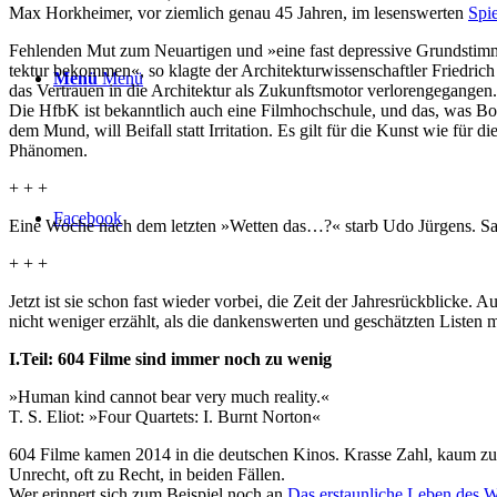
Max Horkheimer, vor ziemlich genau 45 Jahren, im lesenswerten
Spi
Fehlenden Mut zum Neuar­tigen und »eine fast depres­sive Grund­stim­
tektur bekommen«, so klagte der Archi­tek­tur­wis­sen­schaftler Fried
Menü
Menü
das Vertrauen in die Archi­tektur als Zukunfts­motor verlo­ren­ge­gangen.
Die HfbK ist bekanntlich auch eine Filmhochschule, und das, was Bor
dem Mund, will Beifall statt Irritation. Es gilt für die Kunst wie für
Phänomen.
+ + +
Facebook
Eine Woche nach dem letzten »Wetten das…?« starb Udo Jürgens. Sagt 
+ + +
Jetzt ist sie schon fast wieder vorbei, die Zeit der Jahres­rück­blicke.
nicht weniger erzählt, als die dankens­werten und geschät­zten Listen 
I.Teil: 604 Filme sind immer noch zu wenig
»Human kind cannot bear very much reality.«
T. S. Eliot: »Four Quartets: I. Burnt Norton«
604 Filme kamen 2014 in die deutschen Kinos. Krasse Zahl, kaum zu 
Unrecht, oft zu Recht, in beiden Fällen.
Wer erinnert sich zum Beispiel noch an
Das erstaun­liche Leben des W