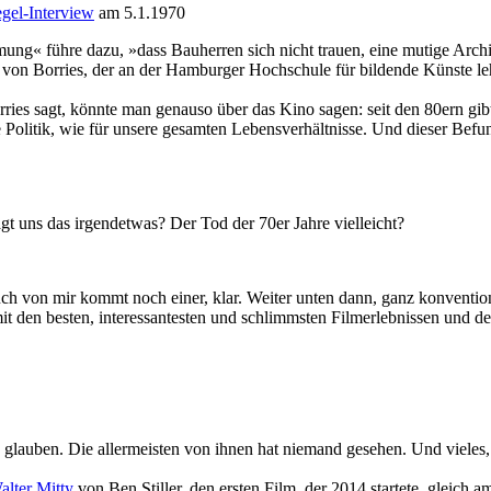
egel-Interview
am 5.1.1970
mung« führe dazu, »dass Bauherren sich nicht trauen, eine mutige Archi­
rich von Borries, der an der Hamburger Hoch­schule für bildende Künste 
ries sagt, könnte man genauso über das Kino sagen: seit den 80ern gib
 die Politik, wie für unsere gesamten Lebensverhältnisse. Und dieser Befu
uns das irgend­etwas? Der Tod der 70er Jahre viel­leicht?
 Auch von mir kommt noch einer, klar. Weiter unten dann, ganz konven­tio­n
mit den besten, inter­es­san­testen und schlimmsten Film­er­leb­nissen u
glauben. Die aller­meisten von ihnen hat niemand gesehen. Und vieles
alter Mitty
von Ben Stiller, den ersten Film, der 2014 startete, gleich 