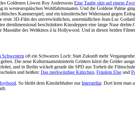
 des Goldenen Löwen Roy Anders­sons
Eine Taube sitzt auf einem Zwe
g in west­eu­ropäi­schen Wohl­fahrts­staaten. Und die Goldene Palme gin
li­ti­sches Kammer­spiel, und ein künst­le­ri­scher Wider­stand gegen Erdo
nte erste 3D-Film des unverwüstlichen, unermüdlichen Jean-Luc Godard 
en dreidimensional beschränkten Kinodeppen eine lange Nase drehte.Ode
e Masstäbe des Weltkinos à la Hollywood. Und in diesen beiden Filmen s
n Schwes­tern
oft ein Schwarzes Loch: Statt Zukunft mehr Vergan­gen­he
ben. Die neue Kultur­staats­mi­nis­terin Grütters kürzt die Gelder ausge
leitet, und in Berlin wickelt gerade die SPD aus Torheit die Film­schu
chschulen und heißen:
Das merk­wür­dige Kätzchen
,
Fräulein Else
und
P
Boyhood
. So bleibt dem Kinoliebhaber nur
Inter­stellar
. Dort lernt man 
ft.