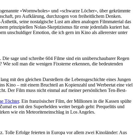
rch soge­nannte »Wormw­holes« und »schwarze Löcher«, über gekrümmte
chaft, pro Aufklä­rung, durch­zogen von frei­heit­li­chem Denken.
-Ästhetik, seine nostalgische Lust am alten analogen Filmmaterial das
m prinzipiellen Nolan-Skeptizismus für erste jedenfalls kuriert hat.
Form unschuldiger Emotion, die ich gern im Kino als allererster unter
ls. Die sage und schreibe 604 Filme sind ein unüber­schau­barer Regen
n? Wie soll man die wenigen Fixsterne erkennen, die bedeu­tenden
e lang mit den gleichen Darstel­lern die Lebens­ge­schichte eines Jungen
ns Kino – mit einem Bruchteil an Kopi­en­zahl und Werbeetat eine viel
cht. Der Film muss nicht einmal auf meiner persön­li­chen Ten-Best-
ne Töchter
. Ein französischer Film, der Millionen in die Kassen spülte
 Zumal es mit den Superhelden weiter bergab geht: Prequelitis und
irken wie ein Meteoriteneinschlag in Los Angeles.
z. Tolle Erfolge feierten in Europa vor allem zwei Kinoländer: Aus