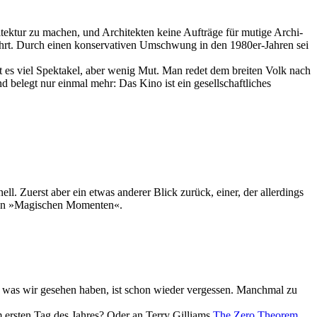
tektur zu machen, und Archi­tekten keine Aufträge für mutige Archi­
lehrt. Durch einen konser­va­tiven Umschwung in den 1980er-Jahren sei
t es viel Spektakel, aber wenig Mut. Man redet dem breiten Volk nach
nd belegt nur einmal mehr: Das Kino ist ein gesellschaftliches
ell. Zuerst aber ein etwas anderer Blick zurück, einer, der aller­dings
nd den »Magischen Momenten«.
, was wir gesehen haben, ist schon wieder vergessen. Manchmal zu
am ersten Tag des Jahres? Oder an Terry Gilliams
The Zero Theorem
,