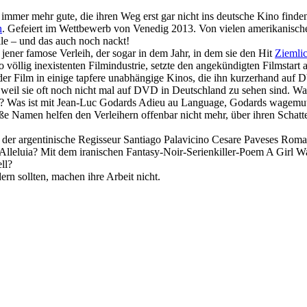
e, immer mehr gute, die ihren Weg erst gar nicht ins deutsche Kino find
n
. Gefeiert im Wett­be­werb von Venedig 2013. Von vielen ameri­ka­ni­schen
olle – und das auch noch nackt!
 jener famose Verleih, der sogar in dem Jahr, in dem sie den Hit
Ziemli
to völlig inexistenten Filmindustrie, setzte den angekündigten Filmsta
 Film in einige tapfere unabhängige Kinos, die ihn kurzerhand auf D
en, weil sie oft noch nicht mal auf DVD in Deutschland zu sehen sind.
? Was ist mit Jean-Luc Godards
Adieu au Language
, Godards wagemut
e Namen helfen den Verleihern offenbar nicht mehr, über ihren Schatt
m der argentinische Regisseur Santiago Palavicino Cesare Paveses Roma
Alleluia
? Mit dem iranischen Fantasy-Noir-Serienkiller-Poem
A Girl W
ll
?
ern sollten, machen ihre Arbeit nicht.