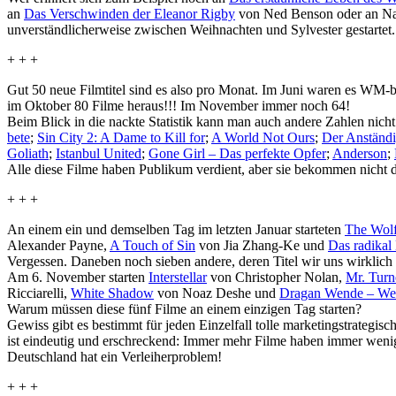
an
Das Verschwinden der Eleanor Rigby
von Ned Benson oder an N
unverständlicherweise zwischen Weihnachten und Sylvester gestartet.
+ + +
Gut 50 neue Filmtitel sind es also pro Monat. Im Juni waren es WM-
im Oktober 80 Filme heraus!!! Im November immer noch 64!
Beim Blick in die nackte Statistik kann man auch andere Zahlen nic
bete
;
Sin City 2: A Dame to Kill for
;
A World Not Ours
;
Der Anstän­d
Goliath
;
Istanbul United
;
Gone Girl – Das perfekte Opfer
;
Anderson
;
Alle diese Filme haben Publikum verdient, aber sie bekommen nicht d
+ + +
An einem ein und demselben Tag im letzten Januar starteten
The Wolf
Alexander Payne,
A Touch of Sin
von Jia Zhang-Ke und
Das radikal
Vergessen. Daneben noch sieben andere, deren Titel wir uns wirklich
Am 6. November starten
Inter­stellar
von Christopher Nolan,
Mr. Turn
Ricciarelli,
White Shadow
von Noaz Deshe und
Dragan Wende – Wes
Warum müssen diese fünf Filme an einem einzigen Tag starten?
Gewiss gibt es bestimmt für jeden Einzelfall tolle marketingstrategi
ist eindeutig und erschreckend: Immer mehr Filme haben immer wenig
Deutschland hat ein Verleiherproblem!
+ + +