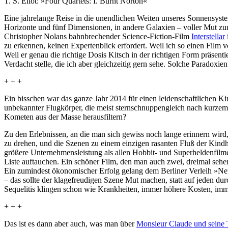
T. S. Eliot: »Four Quartets: I. Burnt Norton«
Eine jahre­lange Reise in die unend­li­chen Weiten unseres Sonnen­s
Horizonte und fünf Dimen­sionen, in andere Galaxien – voller Mut zum U
Christopher Nolans bahnbrechender Science-Fiction-Film
Inter­stellar
zu erkennen, keinen Expertenblick erfordert. Weil ich so einen Film v
Weil er genau die richtige Dosis Kitsch in der richtigen Form präsenti
Verdacht stelle, die ich aber gleichzeitig gern sehe. Solche Paradoxie
+ + +
Ein bisschen war das ganze Jahr 2014 für einen leiden­schaft­li­chen K
unbe­kannter Flug­körper, die meist stern­schnup­pengleich nach kurz
Kometen aus der Masse heraus­fil­tern?
Zu den Erleb­nissen, an die man sich gewiss noch lange erinnern wird
zu drehen, und die Szenen zu einem einzigen rasanten Fluß der Kindhe
größere Unter­neh­mens­leis­tung als allen Hobbit- und Super­hel­den­
Liste auftau­chen. Ein schöner Film, den man auch zwei, dreimal sehen
Ein zumindest ökonomischer Erfolg gelang dem Berliner Verleih »Ne
– das sollte der klagefreudigen Szene Mut machen, statt auf jeden du
Sequelitis klingen schon wie Krankheiten, immer höhere Kosten, imme
+ + +
Das ist es dann aber auch, was man über
Monsieur Claude und seine 