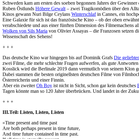
Schweden kam am ersten des soeben begonnen Jahres der Gewinner
Ruben Östlunds
Höhere Gewalt
– zwei Tragi­komö­dien über den Allta
Kinos gewann Nuri Bilge Ceylans
Winter­schlaf
in Cannes, ein hoch­po­
Eine Galaxie für sich ist das französische Kino – ob der oben erwäh
verabschiedete und aus einer fünften Dimension des Filmemachens all
Wolken von Sils Maria
von Olivier Assayas – die Franzosen setzen di
Wissenschaft des Sehens!
+ + +
Das deutsche Kino war hingegen bis auf Dominik Grafs
Die geliebte
zwei Filme, die mehr schlechte Fragen aufwerfen, als gute Antworten ge
Kosslick wird die Berlinale 2019 dann vermut­lich von seinem Klon ge
Dabei stammen die besten originellsten deutschen Filme von Filmho
Österreicherin und einer Finnin.
Aber ein zweiter
Oh Boy
ist nicht in Sicht, schon gar kein deutsches
Tagen könnte man so 120 Jahre überbrücken. Und landet in der Zukun
+ + +
III.Teil: Listen, Listen, Listen
»Time present and time past
Are both perhaps present in time future,
And time future contained in time past.