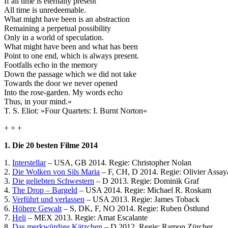
If all time is eternally present
All time is unredeemable.
What might have been is an abstraction
Remaining a perpetual possibility
Only in a world of speculation.
What might have been and what has been
Point to one end, which is always present.
Footfalls echo in the memory
Down the passage which we did not take
Towards the door we never opened
Into the rose-garden. My words echo
Thus, in your mind.«
T. S. Eliot: »Four Quartets: I. Burnt Norton«
+ + +
1. Die 20 besten Filme 2014
1.
Inter­stellar
– USA, GB 2014. Regie: Chris­to­pher Nolan
2.
Die Wolken von Sils Maria
– F, CH, D 2014. Regie: Olivier Assay
3.
Die geliebten Schwes­tern
– D 2013. Regie: Dominik Graf
4.
The Drop – Bargeld
– USA 2014. Regie: Michael R. Roskam
5.
Verführt und verlassen
– USA 2013. Regie: James Toback
6.
Höhere Gewalt
– S, DK, F, NO 2014. Regie: Ruben Östlund
7.
Heli
– MEX 2013. Regie: Amat Escalante
8.
Das merk­wür­dige Kätzchen
– D 2012. Regie: Ramon Zürcher