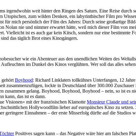
ys­tems irgend­wohin weit hinter den Ringen des Saturn. Eine Reise du
topi­schen, zum wilden Denken, ein laby­rin­thi­scher Film pro Wissen­s
ist für mich persönlich der Film des Jahres: Durch seine großartige Bild
on Nolan nie und nimmer erwartet hätte, weil mich dieser Film von meine
ert. Vielleicht ist es auch gar kein Kitsch, sondern nur eine bestimmte 
n sind das täglich Brot eines Kinogängers.
ino­be­su­cher wie ein Abenteuer aus den unend­li­chen Weiten des Weltal
em Aufleuchten im Dunkel des Kinos verglühten. Wer soll das alles sehe
, gehört
Boyhood
: Richard Linkla­ters toll­kühnes Unter­fangen, 12 Jahr
it zusam­men­zufügen, lockte in Deutsch­land über 300.000 Zuschauer i
filmen zusammen gelang. Boyhood, Boyhood, Boyhood – nein, so ist es ni
n kann, das ist es dann.
ue Visionen« mit der französischen Klamotte
Monsieur Claude und sei
rchschnittlichen Hollywoodfilm lieber auf europäisches Kino zu setzen.
r geringere Einnahmen – der erste Misserfolg dürfte auf die Studios w
Töchter
Positives sagen kann – das Negative wäre hier am falschen Plat