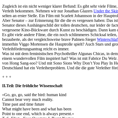
Zugleich ist ein nicht weniger klarer Befund: Es gibt sehr viele Film
Verleih bekommen. Nehmen wir nur Jonathan Glazers
Under the Ski
selten an erster Stelle. Ein Film mit Scarlett Johannson in der Haupt­r
Aber Senator – zur Erinnerung für die die es vergessen haben: Das ist
Senator dieses Aushängeschild der tollen deutschen, nur leider de fac
vergessene Kino-Bückware durch Kunst zu beschädigen. Dann kam der
Es gibt viele andere Filme, die ein noch schlimmeres Schicksal teil
bezauberte, als der vergleichsweise brave Palmen-Sieger
Winter­schlaf
immerhin Viggo Mortensen die Hauptrolle spielt? Auch Stars und groß
Verleihförderungsantrag reicht es immer.
Was ist mit dem feministischen Psychothriller
Algunas Chicas
, in de
einem wundervollen Film inspiriert hat? Was ist mit Fabrice Du Welz
von Hong Sang-soo? Und mit Sono Sions
Why Don’t You Play In He
Deutschland hat ein Verleiherproblem. Und die die gute Verleiher förd
+ + +
II.Teil: Die fröhliche Wissen­schaft
»Go, go, go, said the bird: human kind
Cannot bear very much reality.
Time past and time future
What might have been and what has been
Point to one end, which is always present.«