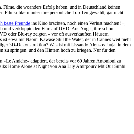
en. Filme, die woanders Erfolg haben, und in Deutsch­land keinen
 Film­kri­ti­kern unter ihre persön­liche Top Ten gewählt, gar nicht
ch beste Freunde
ins Kino brachten, noch einen Verlust machten! –,
rt ab und verkloppte den Film auf DVD. Aus Angst, ihre schon
VD oder Blu-ray zeigten – vor oft ausverkauften Häusern
 Was ist etwa mit Naomi Kawase
Still the Water
, der in Cannes weit mehr
iger 3D-Dekonstruktion? Was ist mit Lissando Alonsos
Jauja
, in dem
en zu springen, und den Hintern hoch zu kriegen. Nur für den
n »Le Amiche« adaptiert, der bereits vor 60 Jahren Antonioni zu
alks Home Alone at Night
von Ana Lily Amirpour? Mit
Our Sunhi