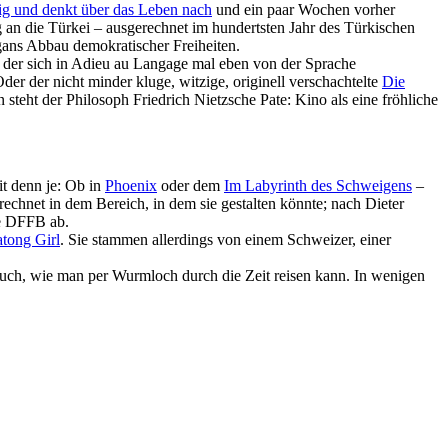
ig und denkt über das Leben nach
und ein paar Wochen vorher
g an die Türkei – ausge­rechnet im hundertsten Jahr des Türki­schen
gans Abbau demo­kra­ti­scher Frei­heiten.
der sich in
Adieu au Langage
mal eben von der Sprache
r der nicht minder kluge, witzige, originell verschachtelte
Die
teht der Philosoph Friedrich Nietzsche Pate: Kino als eine fröhliche
it denn je: Ob in
Phoenix
oder dem
Im Labyrinth des Schwei­gens
–
­rechnet in dem Bereich, in dem sie gestalten könnte; nach Dieter
le DFFB ab.
atong Girl
. Sie stammen allerdings von einem Schweizer, einer
auch, wie man per Wurmloch durch die Zeit reisen kann. In wenigen