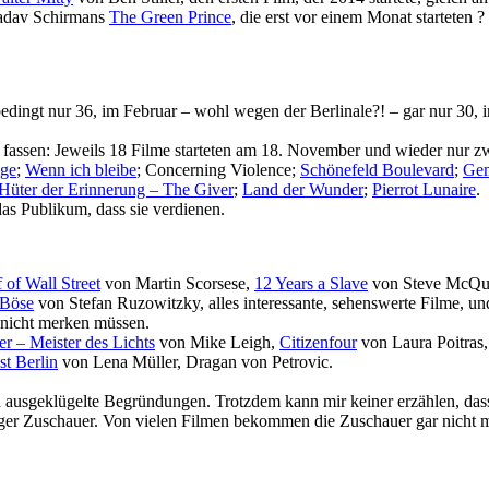
adav Schirmans
The Green Prince
, die erst vor einem Monat starteten 
bedingt nur 36, im Februar – wohl wegen der Berlinale?! – gar nur 30,
ht fassen: Jeweils 18 Filme starteten am 18. November und wieder nur
ige
;
Wenn ich bleibe
; Concerning Violence;
Schö­ne­feld Boulevard
;
Ge
Hüter der Erin­ne­rung – The Giver
;
Land der Wunder
;
Pierrot Lunaire
.
as Publikum, dass sie verdienen.
 of Wall Street
von Martin Scorsese,
12 Years a Slave
von Steve McQu
 Böse
von Stefan Ruzo­witzky, alles inter­es­sante, sehens­werte Filme, u
 nicht merken müssen.
er – Meister des Lichts
von Mike Leigh,
Citiz­en­four
von Laura Poitras,
t Berlin
von Lena Müller, Dragan von Petrovic.
sch ausgeklügelte Begründungen. Trotzdem kann mir keiner erzählen, das
er Zuschauer. Von vielen Filmen bekommen die Zuschauer gar nicht mit,