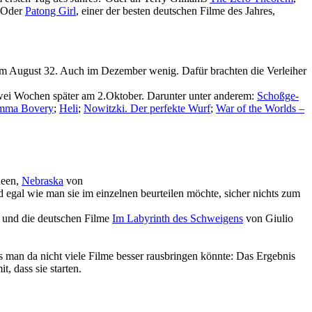
? Oder
Patong Girl
, einer der besten deutschen Filme des Jahres,
 im August 32. Auch im Dezember wenig. Dafür brachten die Verleiher
 zwei Wochen später am 2.Oktober. Darunter unter anderem:
Schoß­ge­
mma Bovery
;
Heli
;
Nowitzki. Der perfekte Wurf
;
War of the Worlds –
een,
Nebraska
von
nd egal wie man sie im einzelnen beur­teilen möchte, sicher nichts zum
 und die deutschen Filme
Im Labyrinth des Schwei­gens
von Giulio
s man da nicht viele Filme besser rausbringen könnte: Das Ergebnis
 dass sie starten.