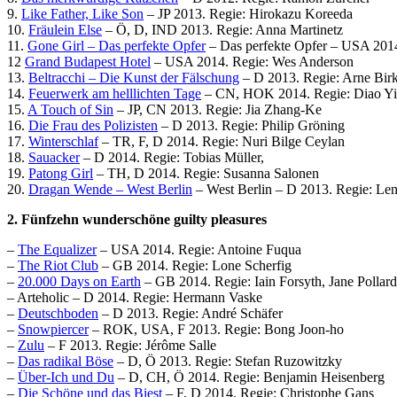
9.
Like Father, Like Son
– JP 2013. Regie: Hirokazu Koreeda
10.
Fräulein Else
– Ö, D, IND 2013. Regie: Anna Martinetz
11.
Gone Girl – Das perfekte Opfer
– Das perfekte Opfer – USA 2014
12
Grand Budapest Hotel
– USA 2014. Regie: Wes Anderson
13.
Belt­racchi – Die Kunst der Fälschung
– D 2013. Regie: Arne Bir
14.
Feuerwerk am hell­lichten Tage
– CN, HOK 2014. Regie: Diao Y
15.
A Touch of Sin
– JP, CN 2013. Regie: Jia Zhang-Ke
16.
Die Frau des Poli­zisten
– D 2013. Regie: Philip Gröning
17.
Winter­schlaf
– TR, F, D 2014. Regie: Nuri Bilge Ceylan
18.
Sauacker
– D 2014. Regie: Tobias Müller,
19.
Patong Girl
– TH, D 2014. Regie: Susanna Salonen
20.
Dragan Wende – West Berlin
– West Berlin – D 2013. Regie: Len
2. Fünfzehn wunder­schöne guilty pleasures
–
The Equalizer
– USA 2014. Regie: Antoine Fuqua
–
The Riot Club
– GB 2014. Regie: Lone Scherfig
–
20.000 Days on Earth
– GB 2014. Regie: Iain Forsyth, Jane Pollard
–
Arteholic
– D 2014. Regie: Hermann Vaske
–
Deutsch­boden
– D 2013. Regie: André Schäfer
–
Snow­piercer
– ROK, USA, F 2013. Regie: Bong Joon-ho
–
Zulu
– F 2013. Regie: Jérôme Salle
–
Das radikal Böse
– D, Ö 2013. Regie: Stefan Ruzowitzky
–
Über-Ich und Du
– D, CH, Ö 2014. Regie: Benjamin Heisenberg
–
Die Schöne und das Biest
– F, D 2014. Regie: Christophe Gans